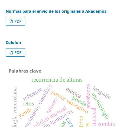
Normas para el envío de los originales a Akademos
PDF
Colofón
PDF
Palabras clave
recurrencia de alturas
conocimiento científico
enseñanza
lenguaje
música
referente
musicología venezolana
pensar valorativo
musicología
poesía
tutores
retos
edición musical
youth
análisis musical
investigación humanista
caracas
zombis