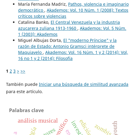
María Fernanda Madriz,
Pathos, violencia e imaginario
democrático
,
Akademos: Vol. 10 Núm. 1 (2008): Textos
críticos sobre violencias
Catalina Banko,
El Central Venezuela y la industria
azucarera zuliana 1913-1960
,
Akademos: Vol. 5 Núm.
1 (2003): Akademos
Miguel Albujas Dorta,
El "moderno Príncipe" y la
razón de Estado: Antonio Gramsci intérprete de
Maquiavelo
,
Akademos: Vol. 16 Núm. 1 y 2 (2014): Vol,
16 no 1 y 2 (2014): Filosofía
1
2
3
>
>>
También puede
Iniciar una búsqueda de similitud avanzada
para este artículo.
Palabras clave
análisis musical
youth
zombis
autores