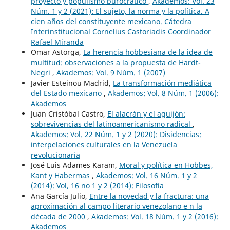
proyecto y populismo burocrático
,
Akademos: Vol. 23
Núm. 1 y 2 (2021): El sujeto, la norma y la política. A
cien años del constituyente mexicano. Cátedra
Interinstitucional Cornelius Castoriadis Coordinador
Rafael Miranda
Omar Astorga,
La herencia hobbesiana de la idea de
multitud: observaciones a la propuesta de Hardt-
Negri
,
Akademos: Vol. 9 Núm. 1 (2007)
Javier Esteinou Madrid,
La transformación mediática
del Estado mexicano
,
Akademos: Vol. 8 Núm. 1 (2006):
Akademos
Juan Cristóbal Castro,
El alacrán y el aguijón:
sobrevivencias del latinoamericanismo radical
,
Akademos: Vol. 22 Núm. 1 y 2 (2020): Disidencias:
interpelaciones culturales en la Venezuela
revolucionaria
José Luis Adames Karam,
Moral y política en Hobbes,
Kant y Habermas
,
Akademos: Vol. 16 Núm. 1 y 2
(2014): Vol, 16 no 1 y 2 (2014): Filosofía
Ana García Julio,
Entre la novedad y la fractura: una
aproximación al campo literario venezolano e n la
década de 2000
,
Akademos: Vol. 18 Núm. 1 y 2 (2016):
Akademos