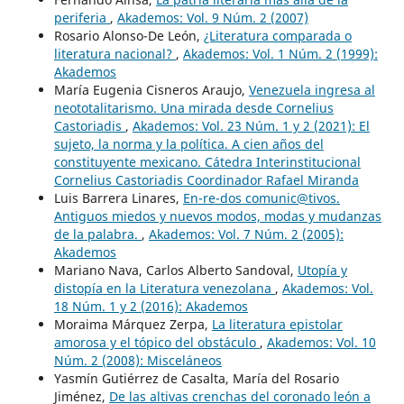
periferia
,
Akademos: Vol. 9 Núm. 2 (2007)
Rosario Alonso-De León,
¿Literatura comparada o
literatura nacional?
,
Akademos: Vol. 1 Núm. 2 (1999):
Akademos
María Eugenia Cisneros Araujo,
Venezuela ingresa al
neototalitarismo. Una mirada desde Cornelius
Castoriadis
,
Akademos: Vol. 23 Núm. 1 y 2 (2021): El
sujeto, la norma y la política. A cien años del
constituyente mexicano. Cátedra Interinstitucional
Cornelius Castoriadis Coordinador Rafael Miranda
Luis Barrera Linares,
En-re-dos comunic@tivos.
Antiguos miedos y nuevos modos, modas y mudanzas
de la palabra.
,
Akademos: Vol. 7 Núm. 2 (2005):
Akademos
Mariano Nava, Carlos Alberto Sandoval,
Utopía y
distopía en la Literatura venezolana
,
Akademos: Vol.
18 Núm. 1 y 2 (2016): Akademos
Moraima Márquez Zerpa,
La literatura epistolar
amorosa y el tópico del obstáculo
,
Akademos: Vol. 10
Núm. 2 (2008): Misceláneos
Yasmín Gutiérrez de Casalta, María del Rosario
Jiménez,
De las altivas crenchas del coronado león a