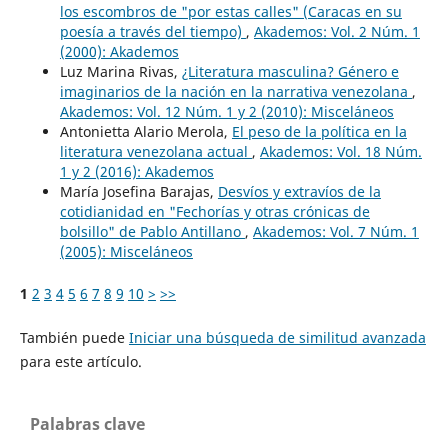
los escombros de "por estas calles" (Caracas en su
poesía a través del tiempo)
,
Akademos: Vol. 2 Núm. 1
(2000): Akademos
Luz Marina Rivas,
¿Literatura masculina? Género e
imaginarios de la nación en la narrativa venezolana
,
Akademos: Vol. 12 Núm. 1 y 2 (2010): Misceláneos
Antonietta Alario Merola,
El peso de la política en la
literatura venezolana actual
,
Akademos: Vol. 18 Núm.
1 y 2 (2016): Akademos
María Josefina Barajas,
Desvíos y extravíos de la
cotidianidad en "Fechorías y otras crónicas de
bolsillo" de Pablo Antillano
,
Akademos: Vol. 7 Núm. 1
(2005): Misceláneos
1
2
3
4
5
6
7
8
9
10
>
>>
También puede
Iniciar una búsqueda de similitud avanzada
para este artículo.
Palabras clave