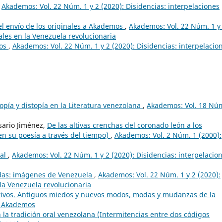
,
Akademos: Vol. 22 Núm. 1 y 2 (2020): Disidencias: interpelaciones
l envío de los originales a Akademos
,
Akademos: Vol. 22 Núm. 1 y
rales en la Venezuela revolucionaria
ros
,
Akademos: Vol. 22 Núm. 1 y 2 (2020): Disidencias: interpelacio
opía y distopía en la Literatura venezolana
,
Akademos: Vol. 18 Nú
sario Jiménez,
De las altivas crenchas del coronado león a los
en su poesía a través del tiempo)
,
Akademos: Vol. 2 Núm. 1 (2000):
ial
,
Akademos: Vol. 22 Núm. 1 y 2 (2020): Disidencias: interpelacio
das: imágenes de Venezuela
,
Akademos: Vol. 22 Núm. 1 y 2 (2020):
 la Venezuela revolucionaria
ivos. Antiguos miedos y nuevos modos, modas y mudanzas de la
: Akademos
n la tradición oral venezolana (Intermitencias entre dos códigos