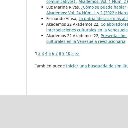
comunicativos)
,
Akademos: Vol. 1 Núm. 2
Luz Marina Rivas,
¿Cómo se puede hablar d
Akademos: Vol. 24 Núm. 1 y 2 (2022): Narrat
Fernando Aínsa,
La patria literaria más all
Akademos 22 Akademos 22,
Colaboradore
interpelaciones culturales en la Venezuela
Akademos 22 Akademos 22,
Presentación
culturales en la Venezuela revolucionaria
1
2
3
4
5
6
7
8
9
10
>
>>
También puede
Iniciar una búsqueda de simili