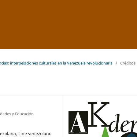
ncias: interpelaciones culturales en la Venezuela revolucionaria
/
Créditos
idades y Educación
enezolana, cine venezolano