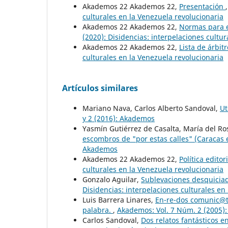
Akademos 22 Akademos 22,
Presentación
culturales en la Venezuela revolucionaria
Akademos 22 Akademos 22,
Normas para e
(2020): Disidencias: interpelaciones cultu
Akademos 22 Akademos 22,
Lista de árbit
culturales en la Venezuela revolucionaria
Artículos similares
Mariano Nava, Carlos Alberto Sandoval,
Ut
y 2 (2016): Akademos
Yasmín Gutiérrez de Casalta, María del Ro
escombros de "por estas calles" (Caracas 
Akademos
Akademos 22 Akademos 22,
Política editor
culturales en la Venezuela revolucionaria
Gonzalo Aguilar,
Sublevaciones desquicia
Disidencias: interpelaciones culturales en
Luis Barrera Linares,
En-re-dos comunic@t
palabra.
,
Akademos: Vol. 7 Núm. 2 (2005)
Carlos Sandoval,
Dos relatos fantásticos e