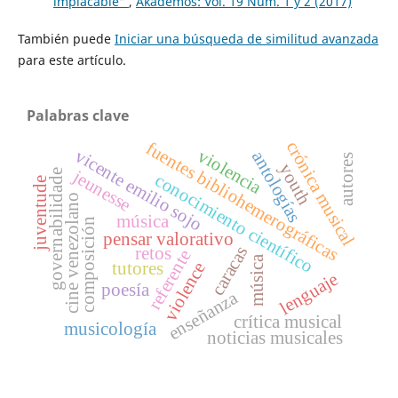
implacable”
,
Akademos: Vol. 19 Núm. 1 y 2 (2017)
También puede
Iniciar una búsqueda de similitud avanzada
para este artículo.
Palabras clave
crónica musical
fuentes bibliohemerográficas
vicente emilio sojo
violencia
antologías
autores
youth
jeunesse
governabilidade
conocimiento científico
juventude
cine venezolano
música
composición
pensar valorativo
caracas
retos
referente
música
violence
tutores
lenguaje
poesía
enseñanza
crítica musical
musicología
noticias musicales