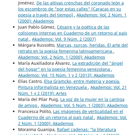
Jiménez,
De las altivas crenchas del coronado león a
los escombros de "por estas calles" (Caracas en su
poesía a través del tiempo)
,
Akademos: Vol. 2 Núm. 1
(2000): Akademos
Juan Pablo Gómez,
Césaire y la poética de las
colisiones internas en Cuaderno de un retorno al país
natal
,
Akademos: Vol. 9 Núm. 2 (2007)
Márgara Russotto,
Marcas, surcos, heridas. El arte del
retrato en la poesía femenina latinoamericana
,
Akademos: Vol. 2 Núm. 1 (2000): Akademos
María Auxiliadora Álvarez,
La extradición del “ángel
del hogar” en la poesía femenina venezolana
,
Akademos: Vol. 15 Núm. 1 y 2 (2013): Akademos
Elías Castro,
Elsa Gramcko, entre materia y poesía.
Pintura informalista en Venezuela
,
Akademos: Vol. 21
Núm. 1 y 2 (2019): Artes
María del Pilar Puig,
La voz de la mujer en la cantiga
de amigo
,
Akademos: Vol. 5 Núm. 1 (2003): Akademos
Francesca Polito,
Las imágenes de verticalidad en el
Cuaderno de un retorno al país natal
,
Akademos: Vol.
2 Núm. 1 (2000): Akademos
Moraima Guanipa,
Rafael cadenas: “la literatura