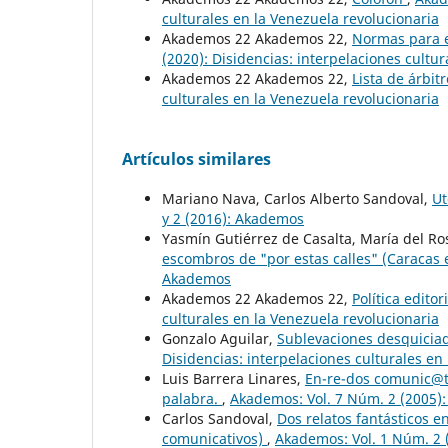
culturales en la Venezuela revolucionaria
Akademos 22 Akademos 22,
Normas para e
(2020): Disidencias: interpelaciones cultu
Akademos 22 Akademos 22,
Lista de árbit
culturales en la Venezuela revolucionaria
Artículos similares
Mariano Nava, Carlos Alberto Sandoval,
Ut
y 2 (2016): Akademos
Yasmín Gutiérrez de Casalta, María del Ro
escombros de "por estas calles" (Caracas 
Akademos
Akademos 22 Akademos 22,
Política editor
culturales en la Venezuela revolucionaria
Gonzalo Aguilar,
Sublevaciones desquicia
Disidencias: interpelaciones culturales en
Luis Barrera Linares,
En-re-dos comunic@t
palabra.
,
Akademos: Vol. 7 Núm. 2 (2005)
Carlos Sandoval,
Dos relatos fantásticos e
comunicativos)
,
Akademos: Vol. 1 Núm. 2