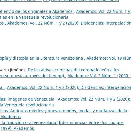
l envío de los originales a Akademos
,
Akademos: Vol. 22 Núm. 1 y
rales en la Venezuela revolucionaria
ros
,
Akademos: Vol. 22 Núm. 1 y 2 (2020): Disidencias: interpelacio
opía y distopía en la Literatura venezolana
,
Akademos: Vol. 18 Nú
sario Jiménez,
De las altivas crenchas del coronado león a los
en su poesía a través del tiempo)
,
Akademos: Vol. 2 Núm. 1 (2000):
ial
,
Akademos: Vol. 22 Núm. 1 y 2 (2020): Disidencias: interpelacio
das: imágenes de Venezuela
,
Akademos: Vol. 22 Núm. 1 y 2 (2020):
 la Venezuela revolucionaria
ivos. Antiguos miedos y nuevos modos, modas y mudanzas de la
: Akademos
n la tradición oral venezolana (Intermitencias entre dos códigos
 (1999): Akademos