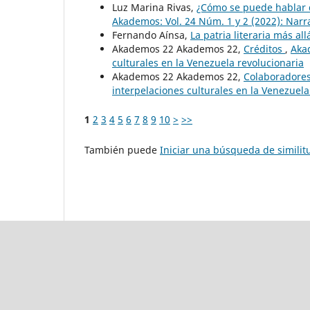
Luz Marina Rivas,
¿Cómo se puede hablar d
Akademos: Vol. 24 Núm. 1 y 2 (2022): Narrat
Fernando Aínsa,
La patria literaria más all
Akademos 22 Akademos 22,
Créditos
,
Akad
culturales en la Venezuela revolucionaria
Akademos 22 Akademos 22,
Colaboradore
interpelaciones culturales en la Venezuela
1
2
3
4
5
6
7
8
9
10
>
>>
También puede
Iniciar una búsqueda de simili