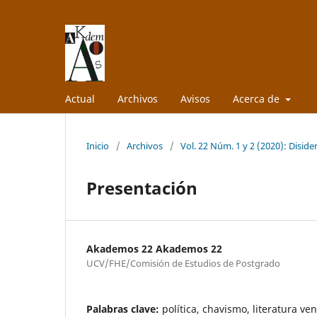
Actual
Archivos
Avisos
Acerca de
Inicio
/
Archivos
/
Vol. 22 Núm. 1 y 2 (2020): Diside
Presentación
Akademos 22 Akademos 22
UCV/FHE/Comisión de Estudios de Postgrado
Palabras clave:
política, chavismo, literatura v