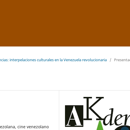
ncias: interpelaciones culturales en la Venezuela revolucionaria
/
Presenta
enezolana, cine venezolano