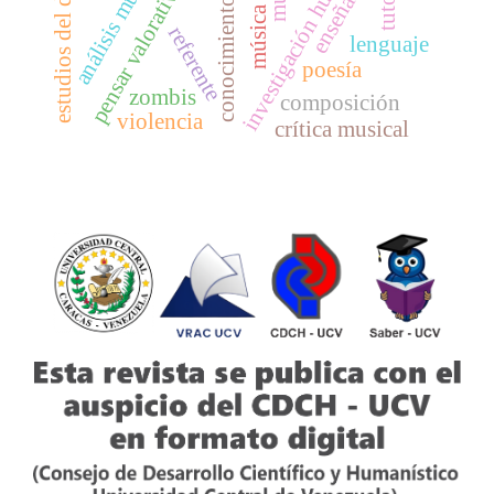
conocimiento científico
investigación humanista
estudios del discurso
análisis musical
enseñanza
pensar valorativo
música
referente
lenguaje
poesía
zombis
composición
violencia
crítica musical