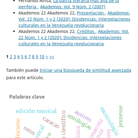
Fernando Aínsa,
La patria literaria más allá de la
periferia
,
Akademos: Vol. 9 Núm. 2 (2007)
Akademos 22 Akademos 22,
Presentación
,
Akademos:
Vol. 22 Núm. 1 y 2 (2020): Disidencias: interpelaciones
culturales en la Venezuela revolucionaria
Akademos 22 Akademos 22,
Créditos
,
Akademos: Vol.
22 Núm. 1 y 2 (2020): Disidencias: interpelaciones
culturales en la Venezuela revolucionaria
1
2
3
4
5
6
7
8
9
10
>
>>
También puede
Iniciar una búsqueda de similitud avanzada
para este artículo.
Palabras clave
musicología
jeunesse
edición musical
autores
antologías
caracas
retos
música
tutores