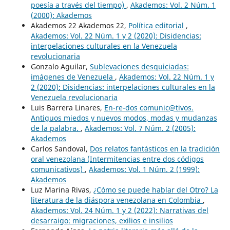
poesía a través del tiempo)
,
Akademos: Vol. 2 Núm. 1
(2000): Akademos
Akademos 22 Akademos 22,
Política editorial
,
Akademos: Vol. 22 Núm. 1 y 2 (2020): Disidencias:
interpelaciones culturales en la Venezuela
revolucionaria
Gonzalo Aguilar,
Sublevaciones desquiciadas:
imágenes de Venezuela
,
Akademos: Vol. 22 Núm. 1 y
2 (2020): Disidencias: interpelaciones culturales en la
Venezuela revolucionaria
Luis Barrera Linares,
En-re-dos comunic@tivos.
Antiguos miedos y nuevos modos, modas y mudanzas
de la palabra.
,
Akademos: Vol. 7 Núm. 2 (2005):
Akademos
Carlos Sandoval,
Dos relatos fantásticos en la tradición
oral venezolana (Intermitencias entre dos códigos
comunicativos)
,
Akademos: Vol. 1 Núm. 2 (1999):
Akademos
Luz Marina Rivas,
¿Cómo se puede hablar del Otro? La
literatura de la diáspora venezolana en Colombia
,
Akademos: Vol. 24 Núm. 1 y 2 (2022): Narrativas del
desarraigo: migraciones, exilios e insilios