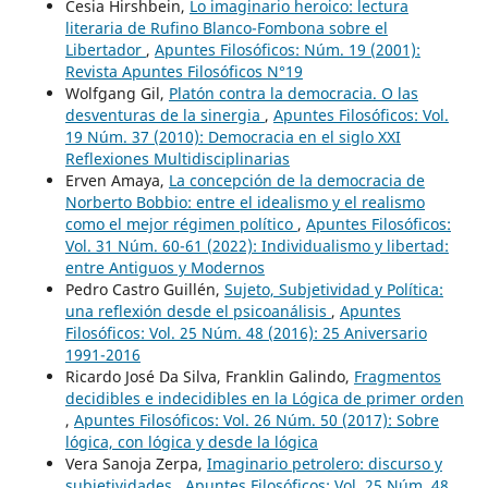
Cesia Hirshbein,
Lo imaginario heroico: lectura
literaria de Rufino Blanco-Fombona sobre el
Libertador
,
Apuntes Filosóficos: Núm. 19 (2001):
Revista Apuntes Filosóficos N°19
Wolfgang Gil,
Platón contra la democracia. O las
desventuras de la sinergia
,
Apuntes Filosóficos: Vol.
19 Núm. 37 (2010): Democracia en el siglo XXI
Reflexiones Multidisciplinarias
Erven Amaya,
La concepción de la democracia de
Norberto Bobbio: entre el idealismo y el realismo
como el mejor régimen político
,
Apuntes Filosóficos:
Vol. 31 Núm. 60-61 (2022): Individualismo y libertad:
entre Antiguos y Modernos
Pedro Castro Guillén,
Sujeto, Subjetividad y Política:
una reflexión desde el psicoanálisis
,
Apuntes
Filosóficos: Vol. 25 Núm. 48 (2016): 25 Aniversario
1991-2016
Ricardo José Da Silva, Franklin Galindo,
Fragmentos
decidibles e indecidibles en la Lógica de primer orden
,
Apuntes Filosóficos: Vol. 26 Núm. 50 (2017): Sobre
lógica, con lógica y desde la lógica
Vera Sanoja Zerpa,
Imaginario petrolero: discurso y
subjetividades
,
Apuntes Filosóficos: Vol. 25 Núm. 48