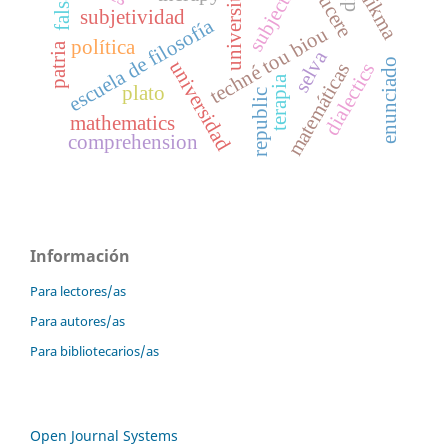
subjectivity
éducere
falsafa
university
hikma
subjetividad
escuela de filosofía
techné tou biou
política
patria
selva
enunciado
universidad
dialectics
matemáticas
terapia
plato
republic
mathematics
comprehension
Información
Para lectores/as
Para autores/as
Para bibliotecarios/as
Open Journal Systems