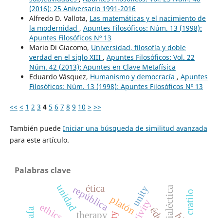
(2016): 25 Aniversario 1991-2016
Alfredo D. Vallota,
Las matemáticas y el nacimiento de
la modernidad
,
Apuntes Filosóficos: Núm. 13 (1998):
Apuntes Filosóficos Nº 13
Mario Di Giacomo,
Universidad, filosofía y doble
verdad en el siglo XIII
,
Apuntes Filosóficos: Vol. 22
Núm. 42 (2013): Apuntes en Clave Metafísica
Eduardo Vásquez,
Humanismo y democracía
,
Apuntes
Filosóficos: Núm. 13 (1998): Apuntes Filosóficos Nº 13
<<
<
1
2
3
4
5
6
7
8
9
10
>
>>
También puede
Iniciar una búsqueda de similitud avanzada
para este artículo.
Palabras clave
unidad
ética
unity
república
dialéctica
cratilo
platón
ethics
therapy