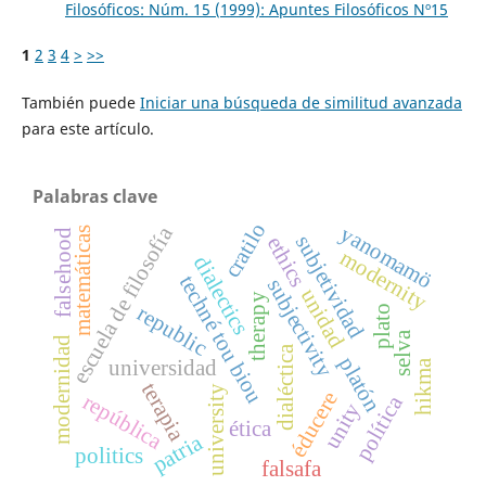
Filosóficos: Núm. 15 (1999): Apuntes Filosóficos Nº15
1
2
3
4
>
>>
También puede
Iniciar una búsqueda de similitud avanzada
para este artículo.
Palabras clave
cratilo
yanomamö
escuela de filosofía
matemáticas
falsehood
subjetividad
ethics
modernity
dialectics
techné tou biou
subjectivity
unidad
therapy
republic
plato
selva
modernidad
dialéctica
platón
universidad
hikma
terapia
university
éducere
república
política
unity
ética
patria
politics
falsafa