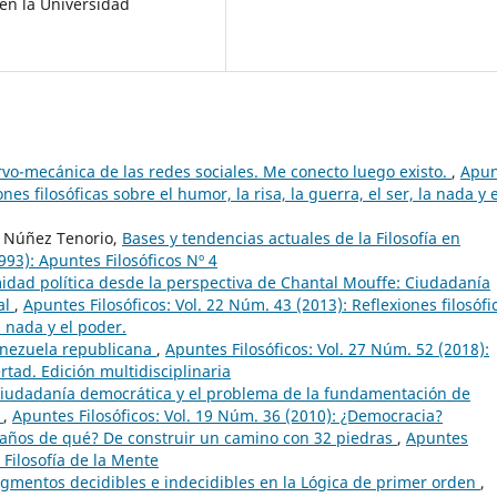
 en la Universidad
vo-mecánica de las redes sociales. Me conecto luego existo.
,
Apun
nes filosóficas sobre el humor, la risa, la guerra, el ser, la nada y e
R. Núñez Tenorio,
Bases y tendencias actuales de la Filosofía en
993): Apuntes Filosóficos Nº 4
midad política desde la perspectiva de Chantal Mouffe: Ciudadanía
al
,
Apuntes Filosóficos: Vol. 22 Núm. 43 (2013): Reflexiones filosófi
a nada y el poder.
Venezuela republicana
,
Apuntes Filosóficos: Vol. 27 Núm. 52 (2018):
rtad. Edición multidisciplinaria
 ciudadanía democrática y el problema de la fundamentación de
s
,
Apuntes Filosóficos: Vol. 19 Núm. 36 (2010): ¿Democracia?
 años de qué? De construir un camino con 32 piedras
,
Apuntes
 Filosofía de la Mente
gmentos decidibles e indecidibles en la Lógica de primer orden
,