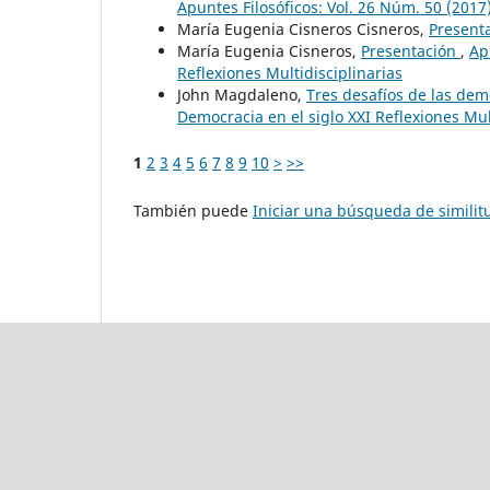
Apuntes Filosóficos: Vol. 26 Núm. 50 (2017)
María Eugenia Cisneros Cisneros,
Present
María Eugenia Cisneros,
Presentación
,
Ap
Reflexiones Multidisciplinarias
John Magdaleno,
Tres desafíos de las dem
Democracia en el siglo XXI Reflexiones Mul
1
2
3
4
5
6
7
8
9
10
>
>>
También puede
Iniciar una búsqueda de simili