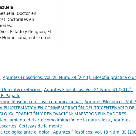
ezuela
nezuela. Doctor en
ost Doctorales en
iones:
ios, Estado y Religión; El
e Hobbesiana, entre otros.
n
,
Apuntes Filosóficos: Vol. 20 Núm. 39 (2011): Filosofía práctica o u
a. Una interpretación
,
Apuntes Filosóficos: Vol. 21 Núm. 41 (2012):
 F. Pagallo
tempo filosófico en clave comunicacional
,
Apuntes Filosóficos: Vol. 
RIA PLURITEMÁTICA EN CONMEMORACIÓN DEL TRICENTENARIO DE 
IGLO XX, TRADICIÓN Y RENOVACIÓN: MAESTROS FUNDADORES
stanciamiento del arte como imitación de la naturaleza
,
Apuntes
Descartes. Certezas de la mente
ia teológica ante el dolor
,
Apuntes Filosóficos: Vol. 18 Núm. 35 (200