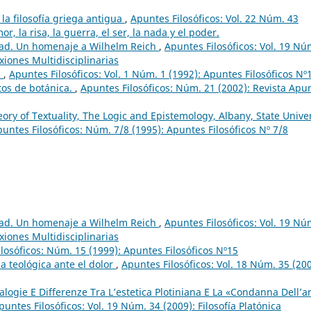
 la filosofía griega antigua
,
Apuntes Filosóficos: Vol. 22 Núm. 43
r, la risa, la guerra, el ser, la nada y el poder.
dad. Un homenaje a Wilhelm Reich
,
Apuntes Filosóficos: Vol. 19 Nú
xiones Multidisciplinarias
d
,
Apuntes Filosóficos: Vol. 1 Núm. 1 (1992): Apuntes Filosóficos Nº
tos de botánica.
,
Apuntes Filosóficos: Núm. 21 (2002): Revista Apu
heory of Textuality, The Logic and Epistemology, Albany, State Univer
untes Filosóficos: Núm. 7/8 (1995): Apuntes Filosóficos Nº 7/8
dad. Un homenaje a Wilhelm Reich
,
Apuntes Filosóficos: Vol. 19 Nú
xiones Multidisciplinarias
losóficos: Núm. 15 (1999): Apuntes Filosóficos Nº15
ia teológica ante el dolor
,
Apuntes Filosóficos: Vol. 18 Núm. 35 (200
logie E Differenze Tra L’estetica Plotiniana E La «Condanna Dell’a
puntes Filosóficos: Vol. 19 Núm. 34 (2009): Filosofía Platónica