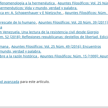
a fenomenología a la hermenéutica
,
Apuntes Filosóficos: Vol. 25 Nú
hermenéuticos: Vida y mundo, verdad y palabra.
ica en: A. Schopenhauer y E Nietzsche.
,
Apuntes Filosóficos: Núm.
l rescate de lo humano
,
Apuntes Filosóficos: Vol. 20 Núm. 39 (2011)
da
n Venezuela. Una lectura de la resistencia civil desde Giorgio
úm. 52 (2018): Reflexiones republicanas: destellos de libertad. Edic
humana
,
Apuntes Filosóficos: Vol. 25 Núm. 49 (2016): Encuentros
mundo, verdad y palabra.
bre a la razón histórica
,
Apuntes Filosóficos: Núm. 15 (1999): Apu
tud avanzada
para este artículo.