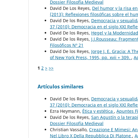
Dossier Filosofía Medieval
David De Los Reyes,
Del humor y la risa en
(2013): Reflexiones filosóficas sobre el humo
David De los Reyes,
Democracia y sexuali
37 (2010): Democracia en el siglo XXI Refle
David De los Reyes,
Hegel y la Modernida
David De los Reyes,
J.J.Rousseau: Fragmen
Filosóficos Nº 21
David De los Reyes,
Jorge J. E. Gracia: A T
of New York Press, 1995, pp. xvii + 309.
,
Ap
1
2
>
>>
Artículos similares
David De los Reyes,
Democracia y sexuali
37 (2010): Democracia en el siglo XXI Refle
Ezra Heymann,
Ética y estética
,
Apuntes Fi
David De los Reyes,
San Agustín o la terap
Dossier Filosofía Medieval
Christian Vassallo,
Creazione E Mimesi: Ana
Nel Libro X Della Repubblica Di Platone
,
A