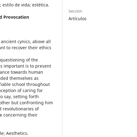
estilo de vida; estética.
Sección
nd Provocation
Artículos
ancient cynics, above all
t to recover their ethics
 questioning of the
ss important is to present
l stance towards human
arded themselves as
fiable school throughout
nception of caring for
o say, setting forth
 other but confronting him
d revolutionaries of
e concerning their
le; Aesthetics.