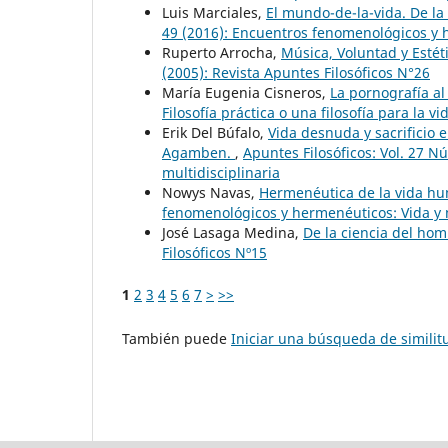
Luis Marciales,
El mundo-de-la-vida. De l
49 (2016): Encuentros fenomenológicos y 
Ruperto Arrocha,
Música, Voluntad y Estét
(2005): Revista Apuntes Filosóficos N°26
María Eugenia Cisneros,
La pornografía a
Filosofía práctica o una filosofía para la vi
Erik Del Búfalo,
Vida desnuda y sacrificio e
Agamben.
,
Apuntes Filosóficos: Vol. 27 N
multidisciplinaria
Nowys Navas,
Hermenéutica de la vida 
fenomenológicos y hermenéuticos: Vida y 
José Lasaga Medina,
De la ciencia del hom
Filosóficos Nº15
1
2
3
4
5
6
7
>
>>
También puede
Iniciar una búsqueda de simili