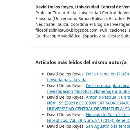
David De los Reyes,
Universidad Central de Ven
Profesor Titular de la Universidad Central de Ve
Filosofía (Universidad Simón Bolívar). Estudios P
Neuchatel, Suiza. Coordina el Blog de Investigac
filosofiaclinicaucv.blogspot.com. Publicaciones: D
Calidoscopio Mediático; Espacio y su Gesto; Suit
Artículos más leídos del mismo autor/a
David De los Reyes,
De la tiranía en Plató
filosofía para la vida
David De los Reyes,
De la erótica platónic
Investigación filosófica: Homenaje a Giulio
David De los Reyes,
Antonio Pasquali: un 
Núm. 59 (2021): EDICIÓN EXTRAORDINA
UNIVERSIDAD CENTRAL DE VENEZUELA: S
David De los Reyes,
Nicolás de Cusa: el di
Filosóficos: Vol. 28 Núm. 54 (2019): René 
David De los Reyes,
San Agustín o la terap