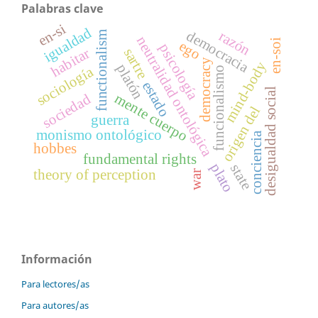
Palabras clave
en-si
igualdad
democracia
razón
functionalism
neutralidad ontológica
en-soi
ego
psicología
habitar
sartre
democracy
mind-body
platón
sociología
funcionalismo
estado
desigualdad social
mente cuerpo
sociedad
origen del
guerra
monismo ontológico
conciencia
hobbes
fundamental rights
plato
state
theory of perception
war
Información
Para lectores/as
Para autores/as