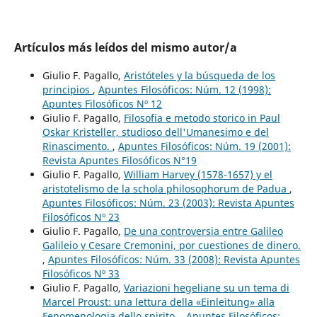
Artículos más leídos del mismo autor/a
Giulio F. Pagallo,
Aristóteles y la búsqueda de los
principios
,
Apuntes Filosóficos: Núm. 12 (1998):
Apuntes Filosóficos Nº 12
Giulio F. Pagallo,
Filosofia e metodo storico in Paul
Oskar Kristeller, studioso dell'Umanesimo e del
Rinascimento.
,
Apuntes Filosóficos: Núm. 19 (2001):
Revista Apuntes Filosóficos N°19
Giulio F. Pagallo,
William Harvey (1578-1657) y el
aristotelismo de la schola philosophorum de Padua
,
Apuntes Filosóficos: Núm. 23 (2003): Revista Apuntes
Filosóficos Nº 23
Giulio F. Pagallo,
De una controversia entre Galileo
Galileio y Cesare Cremonini, por cuestiones de dinero.
,
Apuntes Filosóficos: Núm. 33 (2008): Revista Apuntes
Filosóficos Nº 33
Giulio F. Pagallo,
Variazioni hegeliane su un tema di
Marcel Proust: una lettura della «Einleitung» alla
Fenomenologia dello spirito.
,
Apuntes Filosóficos: