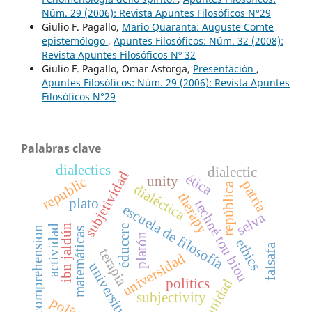
Núm. 29 (2006): Revista Apuntes Filosóficos N°29
Giulio F. Pagallo,
Mario Quaranta: Auguste Comte
epistemólogo
,
Apuntes Filosóficos: Núm. 32 (2008):
Revista Apuntes Filosóficos Nº 32
Giulio F. Pagallo, Omar Astorga,
Presentación
,
Apuntes Filosóficos: Núm. 29 (2006): Revista Apuntes
Filosóficos N°29
Palabras clave
dialectics
dialectic
subjetividad
ética
unity
republic
patria
república
dialéctica
therapy
plato
techné tou biou
escuela de filosofía
selva
ibn jaldún
actividad
éducere
comprehension
matemáticas
platón
ethics
falsafa
terapia
universidad
university
politics
unidad
subjectivity