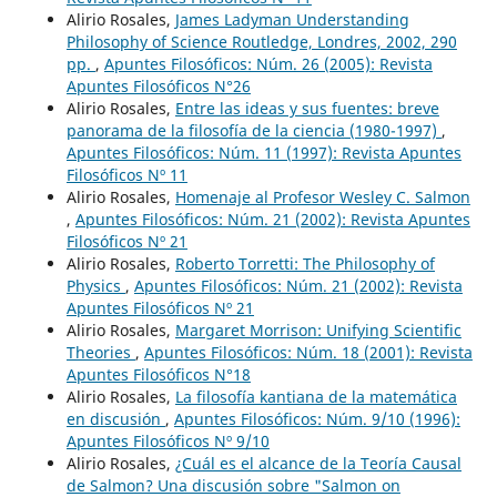
Alirio Rosales,
James Ladyman Understanding
Philosophy of Science Routledge, Londres, 2002, 290
pp.
,
Apuntes Filosóficos: Núm. 26 (2005): Revista
Apuntes Filosóficos N°26
Alirio Rosales,
Entre las ideas y sus fuentes: breve
panorama de la filosofía de la ciencia (1980-1997)
,
Apuntes Filosóficos: Núm. 11 (1997): Revista Apuntes
Filosóficos Nº 11
Alirio Rosales,
Homenaje al Profesor Wesley C. Salmon
,
Apuntes Filosóficos: Núm. 21 (2002): Revista Apuntes
Filosóficos Nº 21
Alirio Rosales,
Roberto Torretti: The Philosophy of
Physics
,
Apuntes Filosóficos: Núm. 21 (2002): Revista
Apuntes Filosóficos Nº 21
Alirio Rosales,
Margaret Morrison: Unifying Scientific
Theories
,
Apuntes Filosóficos: Núm. 18 (2001): Revista
Apuntes Filosóficos N°18
Alirio Rosales,
La filosofía kantiana de la matemática
en discusión
,
Apuntes Filosóficos: Núm. 9/10 (1996):
Apuntes Filosóficos Nº 9/10
Alirio Rosales,
¿Cuál es el alcance de la Teoría Causal
de Salmon? Una discusión sobre "Salmon on