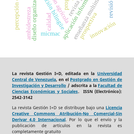
percepción de calidad
extensión agrícola
diseño organizacional
educación bilingüe
aplicación informática
enseñanza multimedia
ambidestreza
prospectiva
calidad
innovación
micmac
La revista Gestión I+D, editada en la
Universidad
Central de Venezuela
, en el
Postgrado en Gestión de
Investigación y Desarrollo
/ adscrita a la
Facultad de
Ciencias Económicas y Sociales
. ISSN (Electrónico):
2542-3142
La revista Gestión I+D se distribuye bajo una
Licencia
Creative Commons Atribución-No Comercial-Sin
Derivar 4.0 Internacional
. Por lo que el envío y la
publicación de artículos en la revista es
completamente gratuito