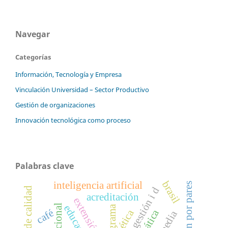
Navegar
Categorías
Información, Tecnología y Empresa
Vinculación Universidad – Sector Productivo
Gestión de organizaciones
Innovación tecnológica como proceso
Palabras clave
brasil
inteligencia artificial
revisión por pares
revista gestión i d
acreditación
programa
ética
café