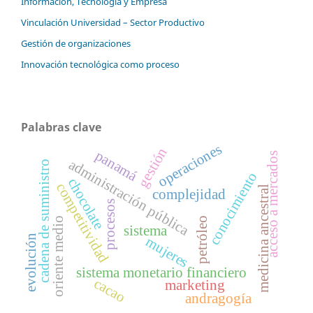
Información, Tecnología y Empresa
Vinculación Universidad – Sector Productivo
Gestión de organizaciones
Innovación tecnológica como proceso
Palabras clave
operaciones
gestión
panamá
acceso a mercados
administración pública
cadena de suministro
conocimiento
chocolate
competitividad
medicina ancestral
complejidad
procesos
oriente medio
petróleo
sistema
evolución
mujeres
sistema monetario financiero
cacao
marketing
andragogía