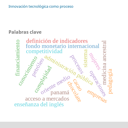
Innovación tecnológica como proceso
Palabras clave
definición de indicadores
financiamiento
medicina ancestral
fondo monetario internacional
competitividad
sistema
mujeres
administración pública
procesos
conocimiento
petróleo
complejidad
pedagogía
operaciones
oriente medio
cacao
chocolate
empresas
panamá
acceso a mercados
enseñanza del inglés