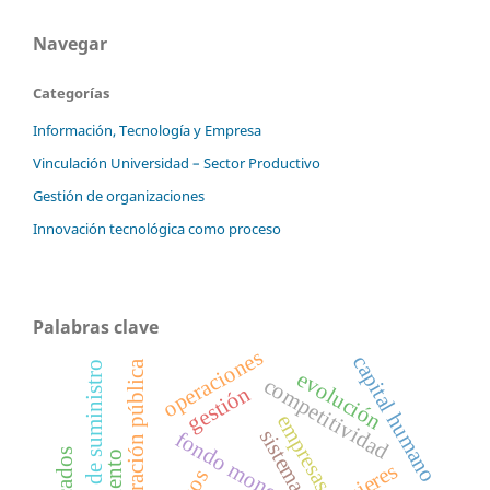
Navegar
Categorías
Información, Tecnología y Empresa
Vinculación Universidad – Sector Productivo
Gestión de organizaciones
Innovación tecnológica como proceso
Palabras clave
operaciones
capital humano
administración pública
cadena de suministro
evolución
competitividad
gestión
empresas
sistema
mujeres