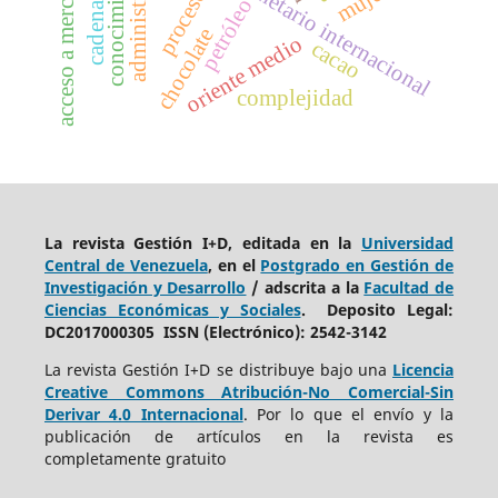
fondo monetario internacional
acceso a mercados
conocimiento
procesos
petróleo
chocolate
oriente medio
cacao
complejidad
La revista Gestión I+D, editada en la
Universidad
Central de Venezuela
, en el
Postgrado en Gestión de
Investigación y Desarrollo
/ adscrita a la
Facultad de
Ciencias Económicas y Sociales
. Deposito Legal:
DC2017000305 ISSN (Electrónico): 2542-3142
La revista Gestión I+D se distribuye bajo una
Licencia
Creative Commons Atribución-No Comercial-Sin
Derivar 4.0 Internacional
. Por lo que el envío y la
publicación de artículos en la revista es
completamente gratuito