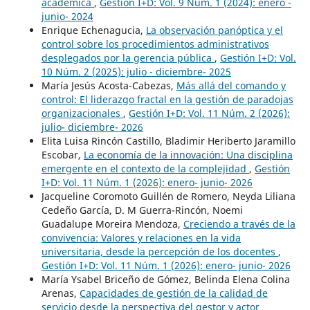
académica
,
Gestión I+D: Vol. 9 Núm. 1 (2024): enero -
junio- 2024
Enrique Echenagucia,
La observación panóptica y el
control sobre los procedimientos administrativos
desplegados por la gerencia pública
,
Gestión I+D: Vol.
10 Núm. 2 (2025): julio - diciembre- 2025
María Jesús Acosta-Cabezas,
Más allá del comando y
control: El liderazgo fractal en la gestión de paradojas
organizacionales
,
Gestión I+D: Vol. 11 Núm. 2 (2026):
julio- diciembre- 2026
Elita Luisa Rincón Castillo, Bladimir Heriberto Jaramillo
Escobar,
La economía de la innovación: Una disciplina
emergente en el contexto de la complejidad
,
Gestión
I+D: Vol. 11 Núm. 1 (2026): enero- junio- 2026
Jacqueline Coromoto Guillén de Romero, Neyda Liliana
Cedeño García, D. M Guerra-Rincón, Noemi
Guadalupe Moreira Mendoza,
Creciendo a través de la
convivencia: Valores y relaciones en la vida
universitaria, desde la percepción de los docentes
,
Gestión I+D: Vol. 11 Núm. 1 (2026): enero- junio- 2026
María Ysabel Briceño de Gómez, Belinda Elena Colina
Arenas,
Capacidades de gestión de la calidad de
servicio desde la perspectiva del gestor y actor