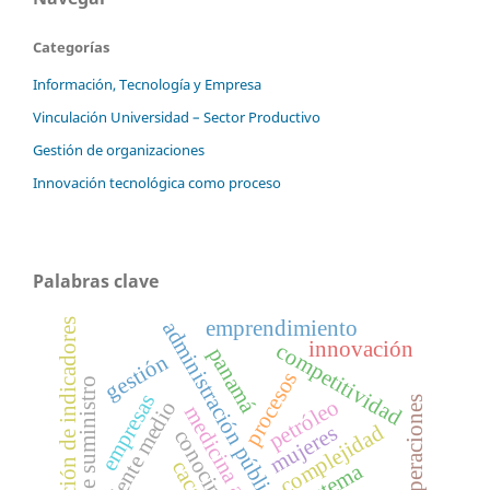
Categorías
Información, Tecnología y Empresa
Vinculación Universidad – Sector Productivo
Gestión de organizaciones
Innovación tecnológica como proceso
Palabras clave
definición de indicadores
emprendimiento
administración pública
innovación
competitividad
panamá
gestión
procesos
cadena de suministro
empresas
operaciones
petróleo
oriente medio
medicina ancestral
complejidad
mujeres
conocimiento
cacao
sistema