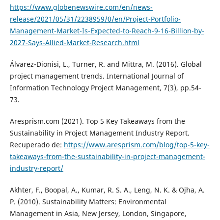
https://www.globenewswire.com/en/news-
release/2021/05/31/2238959/0/en/Project-Portfolio-
Management-Market-Is-Expected-to-Reach-9-16-Billion-by-
2027-Says-Allied-Market-Research.html
Álvarez-Dionisi, L., Turner, R. and Mittra, M. (2016). Global
project management trends. International Journal of
Information Technology Project Management, 7(3), pp.54-
73.
Aresprism.com (2021). Top 5 Key Takeaways from the
Sustainability in Project Management Industry Report.
Recuperado de:
https://www.aresprism.com/blog/top-5-key-
takeaways-from-the-sustainability-in-project-management-
industry-report/
Akhter, F., Boopal, A., Kumar, R. S. A., Leng, N. K. & Ojha, A.
P. (2010). Sustainability Matters: Environmental
Management in Asia, New Jersey, London, Singapore,