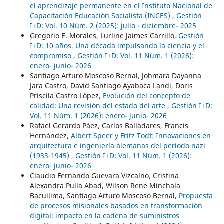
el aprendizaje permanente en el Instituto Nacional de
Capacitación Educación Socialista (INCES)
,
Gestión
I+D: Vol. 10 Núm. 2 (2025): julio - diciembre- 2025
Gregorio E. Morales, Lurline Jaimes Carrillo,
Gestión
I+D: 10 años. Una década impulsando la ciencia y el
compromiso
,
Gestión I+D: Vol. 11 Núm. 1 (2026):
enero- junio- 2026
Santiago Arturo Moscoso Bernal, Johmara Dayanna
Jara Castro, David Santiago Ayabaca Landi, Doris
Priscila Castro López,
Evolución del concepto de
calidad: Una revisión del estado del arte
,
Gestión I+D:
Vol. 11 Núm. 1 (2026): enero- junio- 2026
Rafael Gerardo Páez, Carlos Balladares, Francis
Hernández,
Albert Speer y Fritz Todt: Innovaciones en
arquitectura e ingeniería alemanas del período nazi
(1933-1945)
,
Gestión I+D: Vol. 11 Núm. 1 (2026):
enero- junio- 2026
Claudio Fernando Guevara Vizcaíno, Cristina
Alexandra Pulla Abad, Wilson Rene Minchala
Bacuilima, Santiago Arturo Moscoso Bernal,
Propuesta
de procesos misionales basados en transformación
digital: impacto en la cadena de suministros