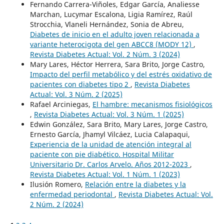
Fernando Carrera-Viñoles, Edgar García, Analiesse
Marchan, Lucymar Escalona, Ligia Ramírez, Raúl
Strocchia, Vlaneli Hernández, Sonia de Abreu,
Diabetes de inicio en el adulto joven relacionada a
variante heterocigota del gen ABCC8 (MODY 12)
,
Revista Diabetes Actual: Vol. 2 Núm. 3 (2024)
Mary Lares, Héctor Herrera, Sara Brito, Jorge Castro,
Impacto del perfil metabólico y del estrés oxidativo de
pacientes con diabetes tipo 2
,
Revista Diabetes
Actual: Vol. 3 Núm. 2 (2025)
Rafael Arciniegas,
El hambre: mecanismos fisiológicos
,
Revista Diabetes Actual: Vol. 3 Núm. 1 (2025)
Edwin González, Sara Brito, Mary Lares, Jorge Castro,
Ernesto García, Jhamyl Vilcáez, Lucia Calapaqui,
Experiencia de la unidad de atención integral al
paciente con pie diabético. Hospital Militar
Universitario Dr. Carlos Arvelo. Años 2012-2023
,
Revista Diabetes Actual: Vol. 1 Núm. 1 (2023)
Ilusión Romero,
Relación entre la diabetes y la
enfermedad periodontal
,
Revista Diabetes Actual: Vol.
2 Núm. 2 (2024)