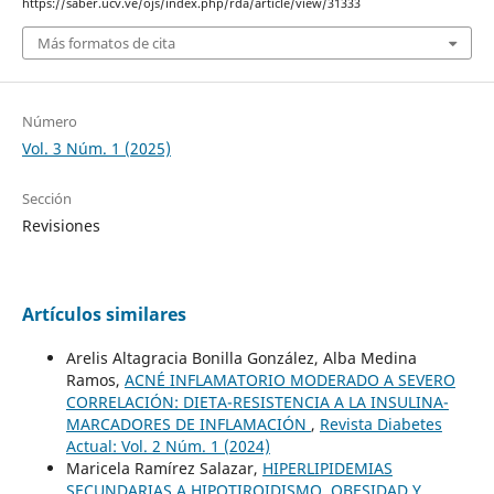
https://saber.ucv.ve/ojs/index.php/rda/article/view/31333
Más formatos de cita
Número
Vol. 3 Núm. 1 (2025)
Sección
Revisiones
Artículos similares
Arelis Altagracia Bonilla González, Alba Medina
Ramos,
ACNÉ INFLAMATORIO MODERADO A SEVERO
CORRELACIÓN: DIETA-RESISTENCIA A LA INSULINA-
MARCADORES DE INFLAMACIÓN
,
Revista Diabetes
Actual: Vol. 2 Núm. 1 (2024)
Maricela Ramírez Salazar,
HIPERLIPIDEMIAS
SECUNDARIAS A HIPOTIROIDISMO, OBESIDAD Y