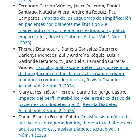
Fernando Carrera Viñoles, Javier Rosendo, Daniel
Santiago, Natacha Vilera, Andreína Réquiz, Paul
Camperos,
Impacto de los esquemas de simplificación
en pacientes con diabetes mellitus tipo 2 e
inadecuado control metabólico: estudio pragmático
emparejado.
,
Revista Diabetes Actual: Vol. 1 Núm. 1
(2023)
Thomas Betancourt, Daniela González-Guerrero,
Darlenys Meneses, Zully Andreína Réquiz, Luis R.
Gaslonde Betancourt, Juan Celis, Fernando Carrera-
Viñoles,
Tecnología al rescate: detección y prevención
de hipoglucemia inducida por aztreonam mediante
monitoreo continuo de glucosa
,
Revista Diabetes
Actual: Vol. 2 Núm. 3 (2024)
Mary Lares, Héctor Herrera, Sara Brito, Jorge Castro,
Impacto del perfil metabólico y del estrés oxidativo de
pacientes con diabetes tipo 2
,
Revista Diabetes
Actual: Vol. 3 Núm. 2 (2025)
Daniel Ernesto Foldats Pulido,
Revisión sistemática de
la relación entre periodontitis, demencia y diabetes en
adultos mayores.
,
Revista Diabetes Actual: Vol. 1
Núm. 1 (2023)