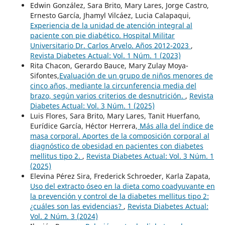
Edwin González, Sara Brito, Mary Lares, Jorge Castro,
Ernesto García, Jhamyl Vilcáez, Lucia Calapaqui,
Experiencia de la unidad de atención integral al
paciente con pie diabético. Hospital Militar
Universitario Dr. Carlos Arvelo. Años 2012-2023
,
Revista Diabetes Actual: Vol. 1 Núm. 1 (2023)
Rita Chacon, Gerardo Bauce, Mary Zulay Moya-
Sifontes,
​Evaluación de un grupo de niños menores de
cinco años, mediante la circunferencia media del
brazo, según varios criterios de desnutrición.
,
Revista
Diabetes Actual: Vol. 3 Núm. 1 (2025)
Luis Flores, Sara Brito, Mary Lares, Tanit Huerfano,
Eurídice García, Héctor Herrera,
​ ​Más alla del índice de
masa corporal. Aportes de la composición corporal al
diagnóstico de obesidad en pacientes con diabetes
mellitus tipo 2.
,
Revista Diabetes Actual: Vol. 3 Núm. 1
(2025)
Elevina Pérez Sira, Frederick Schroeder, Karla Zapata,
Uso del extracto óseo en la dieta como coadyuvante en
la prevención y control de la diabetes mellitus tipo 2:
¿cuáles son las evidencias?
,
Revista Diabetes Actual:
Vol. 2 Núm. 3 (2024)