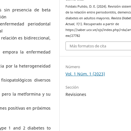
Foldats Pulido, D. E. (2024). Revisión siste
s sin presencia de beta
de la relación entre periodontitis, demenci
ción
diabetes en adultos mayores.
Revista Diabe
 enfermedad periodontal
Actual
,
1
(1). Recuperado a partir de
https://saber.ucv.ve/ojs/index.php/rda/art
al
ew/27782
elación es bidireccional,
Más formatos de cita
s empora la enfermedad
ia por la heterogeneidad
Número
Vol. 1 Núm. 1 (2023)
isiopatológicos diversos
Sección
, pero la metformina y su
Revisiones
ones positivas en próximos
type 1 and 2 diabetes to