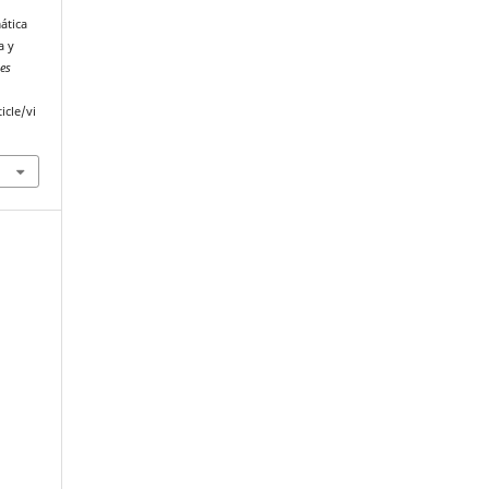
mática
a y
tes
icle/vi