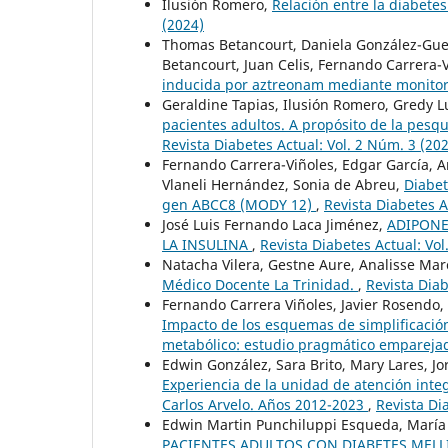
Ilusión Romero,
Relación entre la diabete
(2024)
Thomas Betancourt, Daniela González-Guer
Betancourt, Juan Celis, Fernando Carrera-
inducida por aztreonam mediante monitor
Geraldine Tapias, Ilusión Romero, Gredy 
pacientes adultos. A propósito de la pes
Revista Diabetes Actual: Vol. 2 Núm. 3 (20
Fernando Carrera-Viñoles, Edgar García, A
Vlaneli Hernández, Sonia de Abreu,
Diabet
gen ABCC8 (MODY 12)
,
Revista Diabetes A
José Luis Fernando Laca Jiménez,
ADIPONE
LA INSULINA
,
Revista Diabetes Actual: Vol
Natacha Vilera, Gestne Aure, Analisse Ma
Médico Docente La Trinidad.
,
Revista Diab
Fernando Carrera Viñoles, Javier Rosendo,
Impacto de los esquemas de simplificación
metabólico: estudio pragmático empareja
Edwin González, Sara Brito, Mary Lares, Jo
Experiencia de la unidad de atención integr
Carlos Arvelo. Años 2012-2023
,
Revista Di
Edwin Martin Punchiluppi Esqueda, María 
PACIENTES ADULTOS CON DIABETES MELL