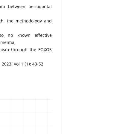
ship between periodontal
oth, the methodology and
so no known effective
ementia,
anism through the FOXO3
 2023; Vol 1 (1): 40-52