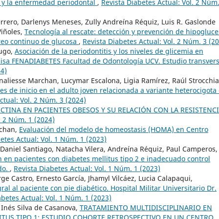
s y la enfermedad periodontal
,
Revista Diabetes Actual: Vol. 2 Núm.
rero, Darlenys Meneses, Zully Andreína Réquiz, Luis R. Gaslonde
Viñoles,
Tecnología al rescate: detección y prevención de hipogluc
eo continuo de glucosa
,
Revista Diabetes Actual: Vol. 2 Núm. 3 (2
Lugo,
Asociación de la periodontitis y los niveles de glicemia en
quisa FENADIABETES Facultad de Odontología UCV. Estudio transver
24)
naliesse Marchan, Lucymar Escalona, Ligia Ramírez, Raúl Strocchia
es de inicio en el adulto joven relacionada a variante heterocigota
ctual: Vol. 2 Núm. 3 (2024)
CTINA EN PACIENTES OBESOS Y SU RELACIÓN CON LA RESISTENCI
. 2 Núm. 1 (2024)
rchan,
Evaluación del modelo de homeostasis (HOMA) en Centro
etes Actual: Vol. 1 Núm. 1 (2023)
 Daniel Santiago, Natacha Vilera, Andreína Réquiz, Paul Camperos,
 en pacientes con diabetes mellitus tipo 2 e inadecuado control
do.
,
Revista Diabetes Actual: Vol. 1 Núm. 1 (2023)
rge Castro, Ernesto García, Jhamyl Vilcáez, Lucia Calapaqui,
al al paciente con pie diabético. Hospital Militar Universitario Dr.
abetes Actual: Vol. 1 Núm. 1 (2023)
Inés Silva de Casanova,
TRATAMIENTO MULTIDISCIPLINARIO EN
ITUS TIPO 1: ESTUDIO COHORTE RETROSPECTIVO EN UN CENTRO