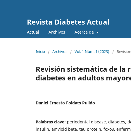
Revista Diabetes Actual
Actual
Archivos
Acerca de
Inicio
/
Archivos
/
Vol. 1 Núm. 1 (2023)
/
Revisio
Revisión sistemática de la 
diabetes en adultos mayor
Daniel Ernesto Foldats Pulido
Palabras clave:
periodontal disease, diabetes, d
insulin, amyloid beta, tau protein, foxo3, enfer