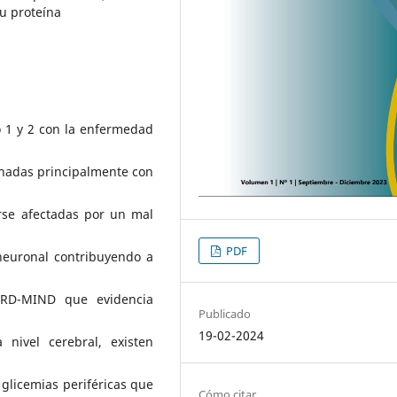
au proteína
o 1 y 2 con la enfermedad
onadas principalmente con
rse afectadas por un mal
PDF
neuronal contribuyendo a
RD-MIND que evidencia
Publicado
19-02-2024
 nivel cerebral, existen
 glicemias periféricas que
Cómo citar