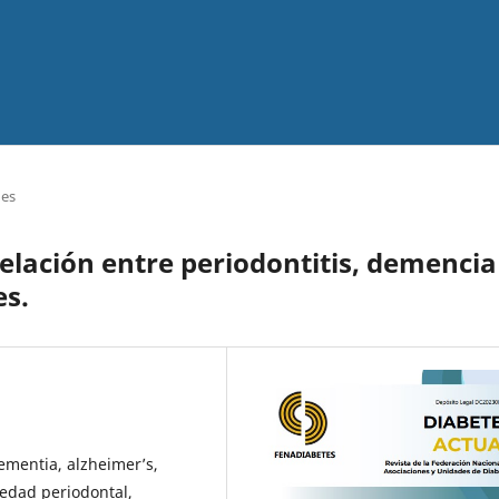
nes
relación entre periodontitis, demencia
es.
ementia, alzheimer’s,
medad periodontal,