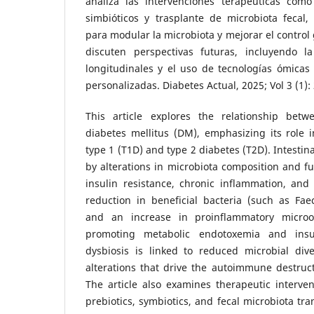
analiza las intervenciones terapéuticas como 
simbióticos y trasplante de microbiota fecal,
para modular la microbiota y mejorar el control
discuten perspectivas futuras, incluyendo l
longitudinales y el uso de tecnologías ómicas 
personalizadas. Diabetes Actual, 2025; Vol 3 (1):
This article explores the relationship bet
diabetes mellitus (DM), emphasizing its role 
type 1 (T1D) and type 2 diabetes (T2D). Intestin
by alterations in microbiota composition and fu
insulin resistance, chronic inflammation, and
reduction in beneficial bacteria (such as Faec
and an increase in proinflammatory microo
promoting metabolic endotoxemia and insul
dysbiosis is linked to reduced microbial div
alterations that drive the autoimmune destructi
The article also examines therapeutic interven
prebiotics, symbiotics, and fecal microbiota tra