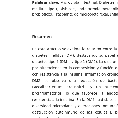
Palabras clave:
Microbiota intestinal, Diabetes m
mellitus tipo 1, Disbiosis, Endotoxemia metabólic
prebióticos, Trasplante de microbiota fecal, Inf
Resumen
En este artículo se explora la relación entre la
diabetes mellitus (DM), destacando su papel e
diabetes tipo 1 (DM1) y tipo 2 (DM2). La disbiosi
por alteraciones en la composición y función de
con resistencia a la insulina, inflamación crón
DM2, se observa una reducción de bacter
Faecalibacterium prausnitzii) y un aume
proinflamatorios, lo que favorece la endo
resistencia a la insulina. En la DM1, la disbios
diversidad microbiana y alteraciones inmuno
destrucción autoinmune de las células β p