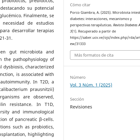
probióticos, prebióticos,
Cómo citar
 destacando su potencial
Porco Giambra, A. (2025). Microbiota intest
 glucémico. Finalmente, se
diabetes: interacciones, mecanismos y
a necesidad de estudios
perspectivas terapéuticas.
Revista Diabetes 
para desarrollar terapias
3
(1). Recuperado a partir de
 21-31.
https://saber.ucv.ve/ojs/index.php/rda/art
ew/31333
ween gut microbiota and
Más formatos de cita
in the pathophysiology of
al dysbiosis, characterized
nction, is associated with
Número
 autoimmunity. In T2D, a
Vol. 3 Núm. 1 (2025)
alibacterium prausnitzii)
rganisms are observed,
Sección
in resistance. In T1D,
Revisiones
ersity and immunological
on of pancreatic β-cells.
tions such as probiotics,
nsplantation, highlighting