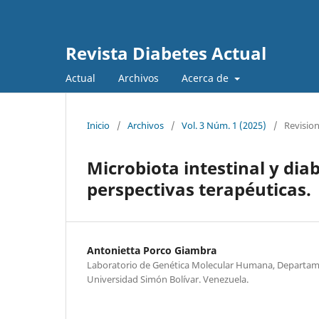
Revista Diabetes Actual
Actual
Archivos
Acerca de
Inicio
/
Archivos
/
Vol. 3 Núm. 1 (2025)
/
Revisio
Microbiota intestinal y di
perspectivas terapéuticas.
Antonietta Porco Giambra
Laboratorio de Genética Molecular Humana, Departame
Universidad Simón Bolívar. Venezuela.