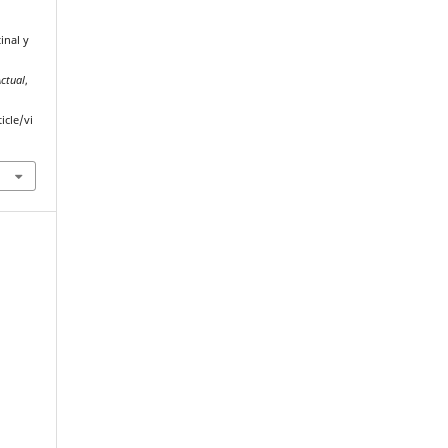
inal y
Actual
,
icle/vi