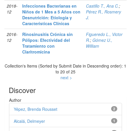
2018-
Infecciones Bacterianas en
Castillo T., Ana C.
;
12
Niños de 1 Mes a 5 Años con
Pérez R., Rosmery
Desnutrición: Etiología y
J.
Caracteristicas Clínicas
2016-
Rinosinusitis Crónica sin
Figueredo L., Victor
12
Pólipos: Efectividad del
R.
;
Gómez U.,
Tratamiento con
William
Claritromicina
Collection's Items (Sorted by Submit Date in Descending order): 1
to 20 of 25
next >
Discover
Author
Yépez, Brenda Rousset
2
Alcalá, Delmeyer
1