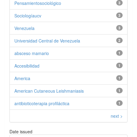
Pensamientosociológico
3
Sociologíaucv
3
Venezuela
3
Universidad Central de Venezuela
2
absceso mamario
1
Accesibilidad
1
America
1
American Cutaneous Leishmaniasis
1
antibioticoterapia profiláctica
1
next >
Date issued