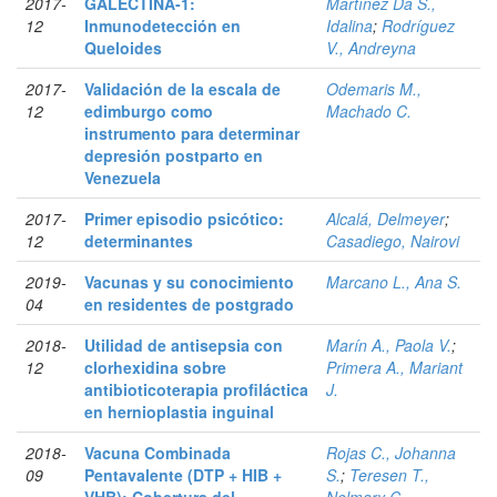
2017-
GALECTINA-1:
Martínez Da S.,
12
Inmunodetección en
Idalina
;
Rodríguez
Queloides
V., Andreyna
2017-
Validación de la escala de
Odemaris M.,
12
edimburgo como
Machado C.
instrumento para determinar
depresión postparto en
Venezuela
2017-
Primer episodio psicótico:
Alcalá, Delmeyer
;
12
determinantes
Casadiego, Nairovi
2019-
Vacunas y su conocimiento
Marcano L., Ana S.
04
en residentes de postgrado
2018-
Utilidad de antisepsia con
Marín A., Paola V.
;
12
clorhexidina sobre
Primera A., Mariant
antibioticoterapia profiláctica
J.
en hernioplastia inguinal
2018-
Vacuna Combinada
Rojas C., Johanna
09
Pentavalente (DTP + HIB +
S.
;
Teresen T.,