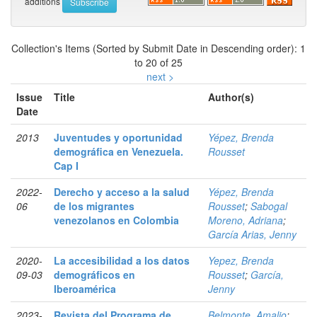
additions
Collection's Items (Sorted by Submit Date in Descending order): 1
to 20 of 25
next >
Issue
Title
Author(s)
Date
2013
Juventudes y oportunidad
Yépez, Brenda
demográfica en Venezuela.
Rousset
Cap I
2022-
Derecho y acceso a la salud
Yépez, Brenda
06
de los migrantes
Rousset
;
Sabogal
venezolanos en Colombia
Moreno, Adriana
;
García Arias, Jenny
2020-
La accesibilidad a los datos
Yepez, Brenda
09-03
demográficos en
Rousset
;
García,
Iberoamérica
Jenny
2023-
Revista del Programa de
Belmonte, Amalio
;