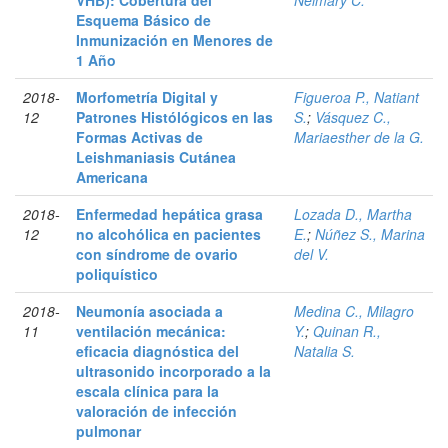
VHB): Cobertura del
Nelmary C.
Esquema Básico de
Inmunización en Menores de
1 Año
2018-
Morfometría Digital y
Figueroa P., Natiant
12
Patrones Histólógicos en las
S.
;
Vásquez C.,
Formas Activas de
Mariaesther de la G.
Leishmaniasis Cutánea
Americana
2018-
Enfermedad hepática grasa
Lozada D., Martha
12
no alcohólica en pacientes
E.
;
Núñez S., Marina
con síndrome de ovario
del V.
poliquístico
2018-
Neumonía asociada a
Medina C., Milagro
11
ventilación mecánica:
Y.
;
Quinan R.,
eficacia diagnóstica del
Natalia S.
ultrasonido incorporado a la
escala clínica para la
valoración de infección
pulmonar