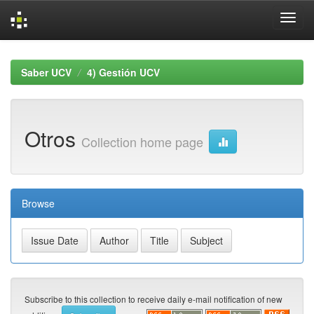
Skip
navigation
Saber UCV
4) Gestión UCV
Otros
Collection home page
Browse
Subscribe to this collection to receive daily e-mail notification of new