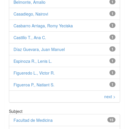
Belmonte, Amalio
1
Casadiego, Nairovi
1
Casbarro Arriaga, Romy Yeciska
1
Castillo T., Ana C.
1
Díaz Guevara, Juan Manuel
1
Espinoza R., Lenis L.
1
Figueredo L., Victor R.
1
Figueroa P., Natiant S.
1
next >
Subject
Facultad de Medicina
15