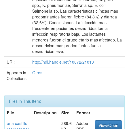
spp., K. pneumoniae, Serratia sp. E. coli.
Salmonella sp. Las características clínicas mas
predominantes fueron fiebre (84,8%) y diarrea
(32,6%). Conclusiones: La infección mas
frecuente en pacientes desnutridos fue la
infección respiratoria baja. Los lactantes
menores fueron el grupo etario mas afectado. La
desnutrición mas predominates fue la
desnutrición leve.
URI:
http://hdl.handle.net/10872/21013
Appears in
Otros
Collections:
Files in This Item:
File
Description
Size
Format
ana castillo,
289.6
Adobe
View/Open