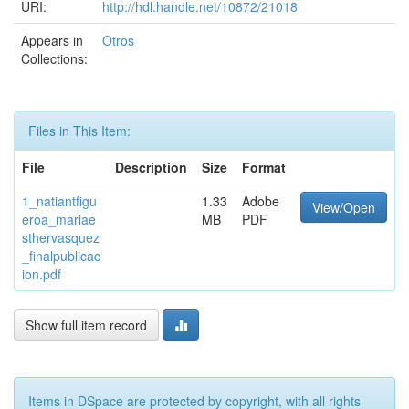
URI:
http://hdl.handle.net/10872/21018
Appears in
Otros
Collections:
Files in This Item:
File
Description
Size
Format
1_natiantfigu
1.33
Adobe
View/Open
eroa_mariae
MB
PDF
sthervasquez
_finalpublicac
ion.pdf
Show full item record
Items in DSpace are protected by copyright, with all rights