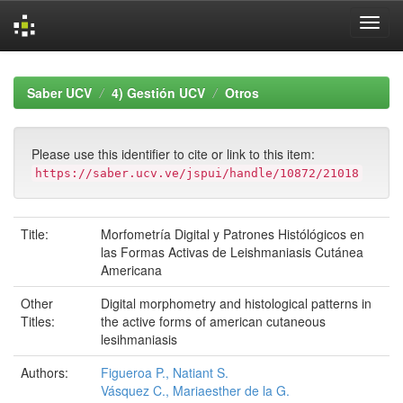
Skip
navigation
Saber UCV
4) Gestión UCV
Otros
Please use this identifier to cite or link to this item:
https://saber.ucv.ve/jspui/handle/10872/21018
Title:
Morfometría Digital y Patrones Histólógicos en
las Formas Activas de Leishmaniasis Cutánea
Americana
Other
Digital morphometry and histological patterns in
Titles:
the active forms of american cutaneous
lesihmaniasis
Authors:
Figueroa P., Natiant S.
Vásquez C., Mariaesther de la G.