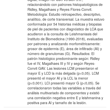
relacionándolo con patrones histopatológicos de
Ridley, Magalhaes y Reyes Flores-Convit.
Metodología: Estudio retrospectivo, descriptivo,
analítico, de corte transversal. La muestra estuvo
conformada por 54 historias médicas y biopsias
de piel de pacientes con diagnóstico de LCA que
acudieron a la consulta de Leishmaniasis del
Instituto de Biomedicina (1990-2018), evaluadas
por patrones y analizando morfométricamente:
grosor de epidermis (E), área de infiltrado (AI) y
número de granulomas (G). Resultados: El
patrón histológico predominante según: Ridley
fue el IV, Magalhaes III y IV y según Reyes-
Convit GAV. Las lesiones LCM presentaron el
mayor E y LCD la más delgada (p<0,05). LCM
presentó el mayor AI y la LCL la menor
(p<0,001). LCI presentó mayor G (p<0,05). Se
correlacionaron todas las variables a través del
análisis multivariado de componentes y existió
una correlación negativa entre E y leishmanina y
positiva para AI y tamaño de la lesión.