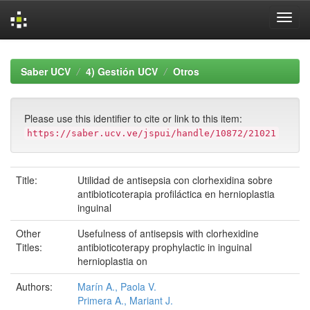
Skip
navigation
Saber UCV
4) Gestión UCV
Otros
Please use this identifier to cite or link to this item:
https://saber.ucv.ve/jspui/handle/10872/21021
Title:
Utilidad de antisepsia con clorhexidina sobre
antibioticoterapia profiláctica en hernioplastia
inguinal
Other
Usefulness of antisepsis with clorhexidine
Titles:
antibioticoterapy prophylactic in inguinal
hernioplastia on
Authors:
Marín A., Paola V.
Primera A., Mariant J.