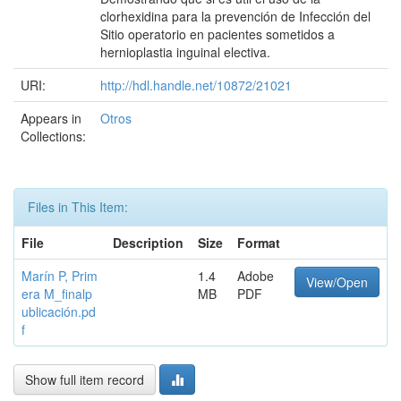
clorhexidina para la prevención de Infección del
Sitio operatorio en pacientes sometidos a
hernioplastia inguinal electiva.
URI:
http://hdl.handle.net/10872/21021
Appears in
Otros
Collections:
Files in This Item:
File
Description
Size
Format
Marín P, Prim
1.4
Adobe
View/Open
era M_finalp
MB
PDF
ublicación.pd
f
Show full item record