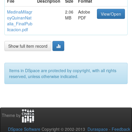
File
Description
Size
Format
MedinaMilagr
2.06
Adobe
View/Open
oyQuinanNat
MB
PDF
alia_FinalPub
licacion.pdf
Show full item record
Items in DSpace are protected by copyright, with all rights
reserved, unless otherwise indicated.
Theme by
DSpace Software
Copyright © 2002-2013
Duraspace
-
Feedback