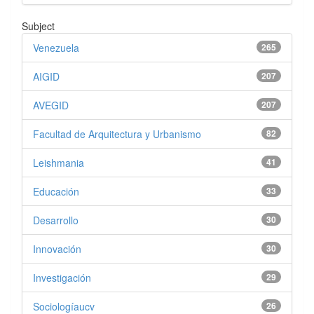
Subject
Venezuela
265
AIGID
207
AVEGID
207
Facultad de Arquitectura y Urbanismo
82
Leishmania
41
Educación
33
Desarrollo
30
Innovación
30
Investigación
29
Sociologíaucv
26