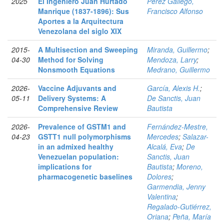
2025
El Ingeniero Juan Hurtado
Pérez Gallego,
Manrique (1837-1896): Sus
Francisco Alfonso
Aportes a la Arquitectura
Venezolana del siglo XIX
2015-
A Multisection and Sweeping
Miranda, Guillermo
;
04-30
Method for Solving
Mendoza, Larry
;
Nonsmooth Equations
Medrano, Guillermo
2026-
Vaccine Adjuvants and
García, Alexis H.
;
05-11
Delivery Systems: A
De Sanctis, Juan
Comprehensive Review
Bautista
2026-
Prevalence of GSTM1 and
Fernández-Mestre,
04-23
GSTT1 null polymorphisms
Mercedes
;
Salazar-
in an admixed healthy
Alcalá, Eva
;
De
Venezuelan population:
Sanctis, Juan
implications for
Bautista
;
Moreno,
pharmacogenetic baselines
Dolores
;
Garmendia, Jenny
Valentina
;
Regalado-Gutiérrez,
Oriana
;
Peña, María