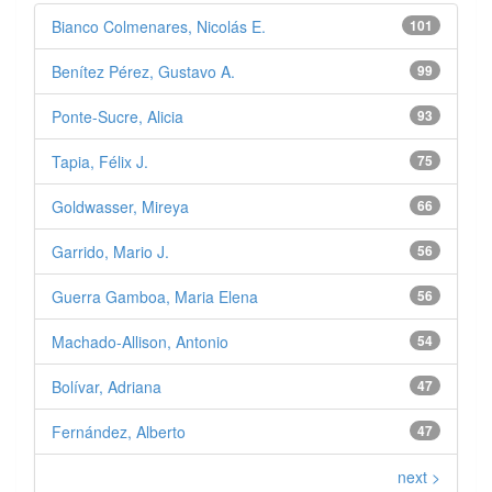
Bianco Colmenares, Nicolás E.
101
Benítez Pérez, Gustavo A.
99
Ponte-Sucre, Alicia
93
Tapia, Félix J.
75
Goldwasser, Mireya
66
Garrido, Mario J.
56
Guerra Gamboa, Maria Elena
56
Machado-Allison, Antonio
54
Bolívar, Adriana
47
Fernández, Alberto
47
next >