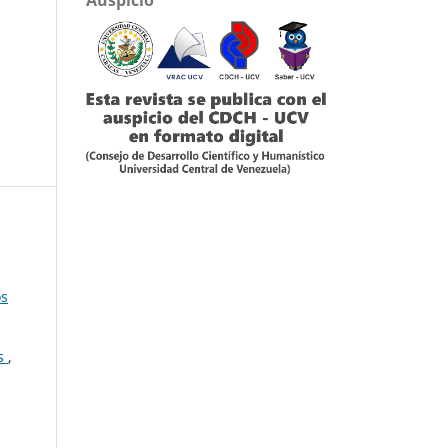
os
es
,