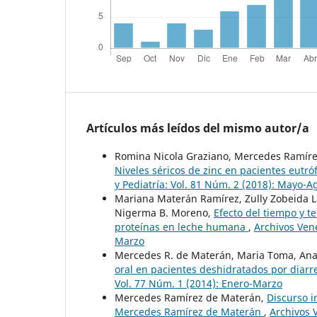
Artículos más leídos del mismo autor/a
Romina Nicola Graziano, Mercedes Ramírez
Niveles séricos de zinc en pacientes eutró
y Pediatría: Vol. 81 Núm. 2 (2018): Mayo-A
Mariana Materán Ramírez, Zully Zobeida L
Nigerma B. Moreno,
Efecto del tiempo y t
proteínas en leche humana
,
Archivos Vene
Marzo
Mercedes R. de Materán, Maria Toma, Anad
oral en pacientes deshidratados por diarr
Vol. 77 Núm. 1 (2014): Enero-Marzo
Mercedes Ramírez de Materán,
Discurso i
Mercedes Ramírez de Materán
,
Archivos 