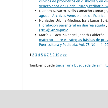
clínicos de probióticos en disbiosis y en d
Venezolanos de Puericultura y Pediatría: 
Dianora Navarro, Nolis Camacho Camargo, J
aguda
,
Archivos Venezolanos de Puericultu
Huníades Urbina-Medina, Issis Lunar Solé
Hidratación parenteral en diarrea aguda
,
(2014): Abril-Junio
María A. Lacruz-Rengel, Janeth Calderón, 
materno sobre estrategias básicas de pr
Puericultura y Pediatría: Vol. 75 Núm. 4 (
1
2
3
4
5
6
7
8
9
10
>
>>
También puede
Iniciar una búsqueda de simili