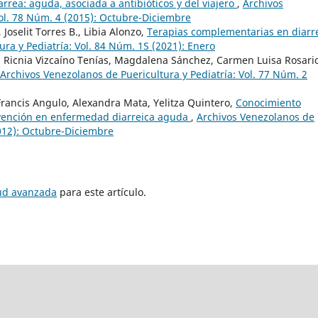
iarrea: aguda, asociada a antibióticos y del viajero
,
Archivos
Vol. 78 Núm. 4 (2015): Octubre-Diciembre
oselit Torres B., Libia Alonzo,
Terapias complementarias en diarr
ra y Pediatría: Vol. 84 Núm. 1S (2021): Enero
, Ricnia Vizcaíno Tenías, Magdalena Sánchez, Carmen Luisa Rosari
Archivos Venezolanos de Puericultura y Pediatría: Vol. 77 Núm. 2
Francis Angulo, Alexandra Mata, Yelitza Quintero,
Conocimiento
evención en enfermedad diarreica aguda
,
Archivos Venezolanos de
2012): Octubre-Diciembre
tud avanzada
para este artículo.