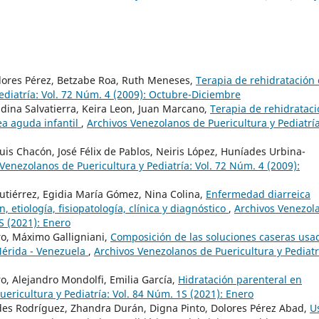
lores Pérez, Betzabe Roa, Ruth Meneses,
Terapia de rehidratación 
ediatría: Vol. 72 Núm. 4 (2009): Octubre-Diciembre
ina Salvatierra, Keira Leon, Juan Marcano,
Terapia de rehidratac
ea aguda infantil
,
Archivos Venezolanos de Puericultura y Pediatría
uis Chacón, José Félix de Pablos, Neiris López, Huníades Urbina-
Venezolanos de Puericultura y Pediatría: Vol. 72 Núm. 4 (2009):
Gutiérrez, Egidia María Gómez, Nina Colina,
Enfermedad diarreica
n, etiología, fisiopatología, clínica y diagnóstico
,
Archivos Venezol
S (2021): Enero
ro, Máximo Galligniani,
Composición de las soluciones caseras usa
Mérida - Venezuela
,
Archivos Venezolanos de Puericultura y Pediatr
, Alejandro Mondolfi, Emilia García,
Hidratación parenteral en
ericultura y Pediatría: Vol. 84 Núm. 1S (2021): Enero
ourdes Rodríguez, Zhandra Durán, Digna Pinto, Dolores Pérez Abad,
U