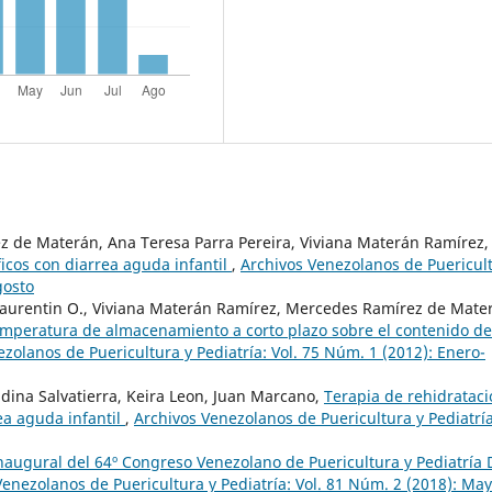
 de Materán, Ana Teresa Parra Pereira, Viviana Materán Ramírez,
ficos con diarrea aguda infantil
,
Archivos Venezolanos de Puericul
gosto
aurentin O., Viviana Materán Ramírez, Mercedes Ramírez de Mate
emperatura de almacenamiento a corto plazo sobre el contenido de
zolanos de Puericultura y Pediatría: Vol. 75 Núm. 1 (2012): Enero-
ina Salvatierra, Keira Leon, Juan Marcano,
Terapia de rehidratac
ea aguda infantil
,
Archivos Venezolanos de Puericultura y Pediatría
naugural del 64º Congreso Venezolano de Puericultura y Pediatría 
Venezolanos de Puericultura y Pediatría: Vol. 81 Núm. 2 (2018): May