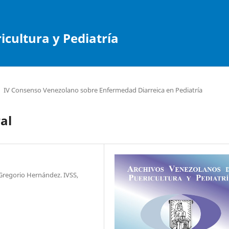
cultura y Pediatría
IV Consenso Venezolano sobre Enfermedad Diarreica en Pediatría
al
 Gregorio Hernández. IVSS,