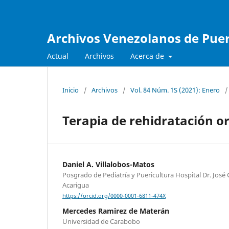
Archivos Venezolanos de Pueri
Actual
Archivos
Acerca de
Inicio
/
Archivos
/
Vol. 84 Núm. 1S (2021): Enero
/
Terapia de rehidratación or
Daniel A. Villalobos-Matos
Posgrado de Pediatría y Puericultura Hospital Dr. José
Acarigua
https://orcid.org/0000-0001-6811-474X
Mercedes Ramirez de Materán
Universidad de Carabobo