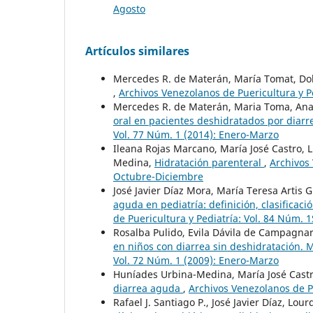
Agosto
Artículos similares
Mercedes R. de Materán, María Tomat, Do
,
Archivos Venezolanos de Puericultura y P
Mercedes R. de Materán, Maria Toma, Anad
oral en pacientes deshidratados por diarr
Vol. 77 Núm. 1 (2014): Enero-Marzo
Ileana Rojas Marcano, María José Castro, L
Medina,
Hidratación parenteral
,
Archivos 
Octubre-Diciembre
José Javier Díaz Mora, María Teresa Artis 
aguda en pediatría: definición, clasificació
de Puericultura y Pediatría: Vol. 84 Núm. 1
Rosalba Pulido, Evila Dávila de Campagna
en niños con diarrea sin deshidratación. 
Vol. 72 Núm. 1 (2009): Enero-Marzo
Huníades Urbina-Medina, María José Castro
diarrea aguda
,
Archivos Venezolanos de Pu
Rafael J. Santiago P., José Javier Díaz, L