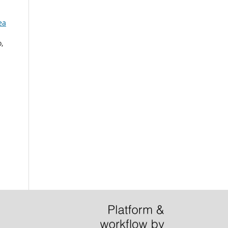
ea
o,