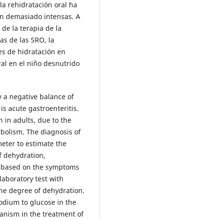
la rehidratación oral ha
on demasiado intensas. A
 de la terapia de la
cas de las SRO, la
nes de hidratación en
ral en el niño desnutrido
y a negative balance of
s acute gastroenteritis.
n in adults, due to the
abolism. The diagnosis of
meter to estimate the
f dehydration,
ed based on the symptoms
laboratory test with
 the degree of dehydration.
odium to glucose in the
hanism in the treatment of