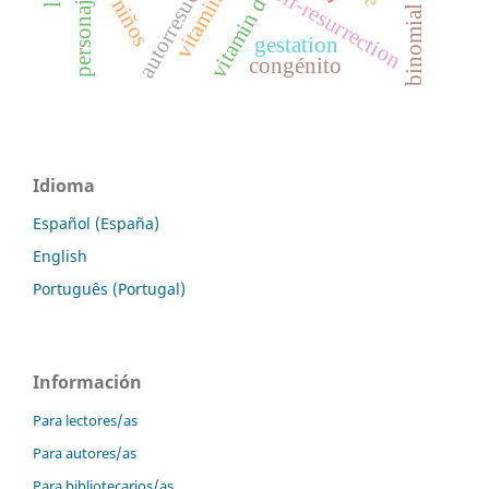
autorresucitación
vitamina d
self-resurrection
personajes
vitamin d
gestation
congénito
Idioma
Español (España)
English
Português (Portugal)
Información
Para lectores/as
Para autores/as
Para bibliotecarios/as