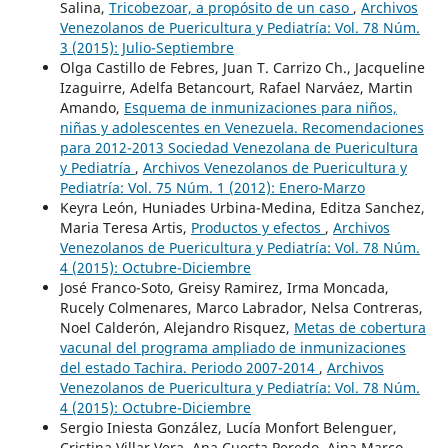
Salina,
Tricobezoar, a propósito de un caso
,
Archivos
Venezolanos de Puericultura y Pediatría: Vol. 78 Núm.
3 (2015): Julio-Septiembre
Olga Castillo de Febres, Juan T. Carrizo Ch., Jacqueline
Izaguirre, Adelfa Betancourt, Rafael Narváez, Martin
Amando,
Esquema de inmunizaciones para niños,
niñas y adolescentes en Venezuela. Recomendaciones
para 2012-2013 Sociedad Venezolana de Puericultura
y Pediatría
,
Archivos Venezolanos de Puericultura y
Pediatría: Vol. 75 Núm. 1 (2012): Enero-Marzo
Keyra León, Huniades Urbina-Medina, Editza Sanchez,
Maria Teresa Artis,
Productos y efectos
,
Archivos
Venezolanos de Puericultura y Pediatría: Vol. 78 Núm.
4 (2015): Octubre-Diciembre
José Franco-Soto, Greisy Ramirez, Irma Moncada,
Rucely Colmenares, Marco Labrador, Nelsa Contreras,
Noel Calderón, Alejandro Risquez,
Metas de cobertura
vacunal del programa ampliado de inmunizaciones
del estado Tachira. Periodo 2007-2014
,
Archivos
Venezolanos de Puericultura y Pediatría: Vol. 78 Núm.
4 (2015): Octubre-Diciembre
Sergio Iniesta González, Lucía Monfort Belenguer,
Cristina Villar Vera, Ana Cuesta Peredo, Aina Marco