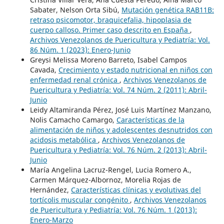
Sabater, Nelson Orta Sibú,
Mutación genética RAB11B:
retraso psicomotor, braquicefalia, hipoplasia de
cuerpo calloso. Primer caso descrito en España
,
Archivos Venezolanos de Puericultura y Pediatría: Vol.
86 Núm. 1 (2023): Enero-Junio
Greysi Melissa Moreno Barreto, Isabel Campos
Cavada,
Crecimiento y estado nutricional en niños con
enfermedad renal crónica
,
Archivos Venezolanos de
Puericultura y Pediatría: Vol. 74 Núm. 2 (2011): Abril-
Junio
Leidy Altamiranda Pérez, José Luis Martínez Manzano,
Nolis Camacho Camargo,
Características de la
alimentación de niños y adolescentes desnutridos con
acidosis metabólica
,
Archivos Venezolanos de
Puericultura y Pediatría: Vol. 76 Núm. 2 (2013): Abril-
Junio
María Angelina Lacruz-Rengel, Lucia Romero A.,
Carmen Márquez-Albornoz, Morelia Rojas de
Hernández,
Características clínicas y evolutivas del
tortícolis muscular congénito
,
Archivos Venezolanos
de Puericultura y Pediatría: Vol. 76 Núm. 1 (2013):
Enero-Marzo