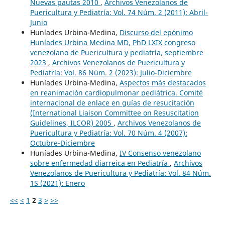
Nuevas pautas 2010
,
Archivos Venezolanos de
Puericultura y Pediatría: Vol. 74 Núm. 2 (2011): Abril-
Junio
Huníades Urbina-Medina,
Discurso del epónimo
Huníades Urbina Medina MD, PhD LXIX congreso
venezolano de Puericultura y pediatría, septiembre
2023
,
Archivos Venezolanos de Puericultura y
Pediatría: Vol. 86 Núm. 2 (2023): Julio-Diciembre
Huníades Urbina-Medina,
Aspectos más destacados
en reanimación cardiopulmonar pediátrica. Comité
internacional de enlace en guías de resucitación
(International Liaison Committee on Resuscitation
Guidelines, ILCOR) 2005
,
Archivos Venezolanos de
Puericultura y Pediatría: Vol. 70 Núm. 4 (2007):
Octubre-Diciembre
Huníades Urbina-Medina,
IV Consenso venezolano
sobre enfermedad diarreica en Pediatría
,
Archivos
Venezolanos de Puericultura y Pediatría: Vol. 84 Núm.
1S (2021): Enero
<<
<
1
2
3
>
>>