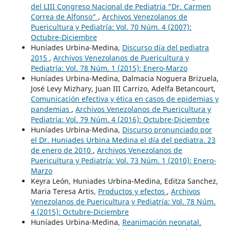
del LIII Congreso Nacional de Pediatria “Dr. Carmen
Correa de Alfonso”
,
Archivos Venezolanos de
Puericultura y Pediatría: Vol. 70 Núm. 4 (2007):
Octubre-Diciembre
Huníades Urbina-Medina,
Discurso día del pediatra
2015
,
Archivos Venezolanos de Puericultura y
Pediatría: Vol. 78 Núm. 1 (2015): Enero-Marzo
Huníades Urbina-Medina, Dalmacia Noguera Brizuela,
José Levy Mizhary, Juan III Carrizo, Adelfa Betancourt,
Comunicación efectiva y ética en casos de epidemias y
pandemias
,
Archivos Venezolanos de Puericultura y
Pediatría: Vol. 79 Núm. 4 (2016): Octubre-Diciembre
Huníades Urbina-Medina,
Discurso pronunciado por
el Dr. Huniades Urbina Medina el día del pediatra. 23
de enero de 2010
,
Archivos Venezolanos de
Puericultura y Pediatría: Vol. 73 Núm. 1 (2010): Enero-
Marzo
Keyra León, Huniades Urbina-Medina, Editza Sanchez,
Maria Teresa Artis,
Productos y efectos
,
Archivos
Venezolanos de Puericultura y Pediatría: Vol. 78 Núm.
4 (2015): Octubre-Diciembre
Huníades Urbina-Medina,
Reanimación neonatal.