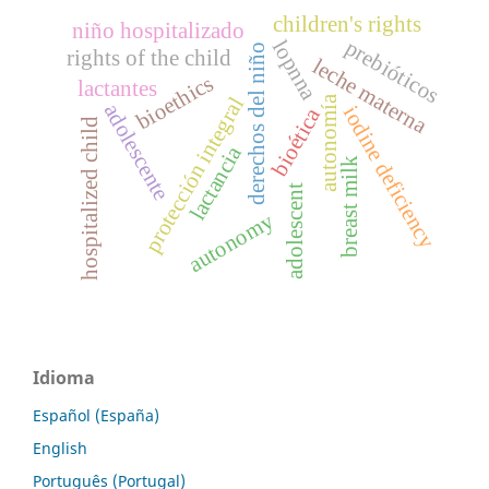
children's rights
niño hospitalizado
prebióticos
lopnna
derechos del niño
rights of the child
leche materna
bioethics
lactantes
autonomía
protección integral
adolescente
iodine deficiency
bioética
hospitalized child
lactancia
k
adolescent
b
r
e
a
s
t
m
i
l
autonomy
Idioma
Español (España)
English
Português (Portugal)