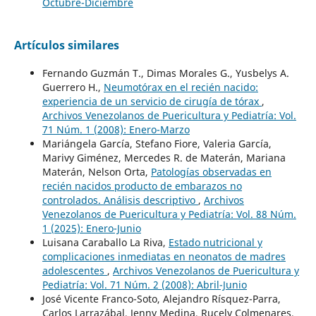
Octubre-Diciembre
Artículos similares
Fernando Guzmán T., Dimas Morales G., Yusbelys A.
Guerrero H.,
Neumotórax en el recién nacido:
experiencia de un servicio de cirugía de tórax
,
Archivos Venezolanos de Puericultura y Pediatría: Vol.
71 Núm. 1 (2008): Enero-Marzo
Mariángela García, Stefano Fiore, Valeria García,
Marivy Giménez, Mercedes R. de Materán, Mariana
Materán, Nelson Orta,
Patologías observadas en
recién nacidos producto de embarazos no
controlados. Análisis descriptivo
,
Archivos
Venezolanos de Puericultura y Pediatría: Vol. 88 Núm.
1 (2025): Enero-Junio
Luisana Caraballo La Riva,
Estado nutricional y
complicaciones inmediatas en neonatos de madres
adolescentes
,
Archivos Venezolanos de Puericultura y
Pediatría: Vol. 71 Núm. 2 (2008): Abril-Junio
José Vicente Franco-Soto, Alejandro Rísquez-Parra,
Carlos Larrazábal, Jenny Medina, Rucely Colmenares,