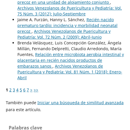
precoz en una unidad de alojamiento conjunto
,
Archivos Venezolanos de Puericultura y Pediatría: Vol.
75 Núm. 3 (2012): Julio-Septiembre
Jaime A. Furzán, Hanny L. Sánchez,
Recién nacido
prematuro tardío: incidencia y morbilidad neonatal
precoz
,
Archivos Venezolanos de Puericultura y
Pediatría: Vol. 72 Núm. 2 (2009): Abril-Junio
Brenda Velásquez, Luis Concepción González, Ángela
Millán, Fernando Delpretti, Claudio Arredondo, María
Fuentes,
Relación entre microbiota aerobia intestinal y
placentaria en recién nacidos productos de
embarazos sanos
,
Archivos Venezolanos de
Puericultura y Pediatría: Vol. 81 Núm. 1 (2018): Enero-
Abril
1
2
3
4
5
6
7
>
>>
También puede
Iniciar una búsqueda de similitud avanzada
para este artículo.
Palabras clave