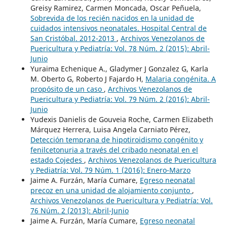
Greisy Ramirez, Carmen Moncada, Oscar Peñuela,
Sobrevida de los recién nacidos en la unidad de
cuidados intensivos neonatales. Hospital Central de
San Cristóbal. 2012-2013
,
Archivos Venezolanos de
Puericultura y Pediatría: Vol. 78 Núm. 2 (2015): Abril-
Junio
Yuraima Echenique A., Gladymer J Gonzalez G, Karla
M. Oberto G, Roberto J Fajardo H,
Malaria congénita. A
propósito de un caso
,
Archivos Venezolanos de
Puericultura y Pediatría: Vol. 79 Núm. 2 (2016): Abril-
Junio
Yudexis Danielis de Gouveia Roche, Carmen Elizabeth
Márquez Herrera, Luisa Angela Carniato Pérez,
Detección temprana de hipotiroidismo congénito y
fenilcetonuria a través del cribado neonatal en el
estado Cojedes
,
Archivos Venezolanos de Puericultura
y Pediatría: Vol. 79 Núm. 1 (2016): Enero-Marzo
Jaime A. Furzán, María Cumare,
Egreso neonatal
precoz en una unidad de alojamiento conjunto
,
Archivos Venezolanos de Puericultura y Pediatría: Vol.
76 Núm. 2 (2013): Abril-Junio
Jaime A. Furzán, María Cumare,
Egreso neonatal