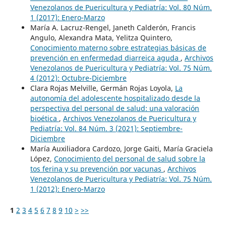
Venezolanos de Puericultura y Pediatría: Vol. 80 Núm.
1 (2017): Enero-Marzo
María A. Lacruz-Rengel, Janeth Calderón, Francis
Angulo, Alexandra Mata, Yelitza Quintero,
Conocimiento materno sobre estrategias básicas de
prevención en enfermedad diarreica aguda
,
Archivos
Venezolanos de Puericultura y Pediatría: Vol. 75 Núm.
4 (2012): Octubre-Diciembre
Clara Rojas Melville, Germán Rojas Loyola,
La
autonomía del adolescente hospitalizado desde la
perspectiva del personal de salud: una valoración
bioética
,
Archivos Venezolanos de Puericultura y
Pediatría: Vol. 84 Núm. 3 (2021): Septiembre-
Diciembre
María Auxiliadora Cardozo, Jorge Gaiti, María Graciela
López,
Conocimiento del personal de salud sobre la
tos ferina y su prevención por vacunas
,
Archivos
Venezolanos de Puericultura y Pediatría: Vol. 75 Núm.
1 (2012): Enero-Marzo
1
2
3
4
5
6
7
8
9
10
>
>>