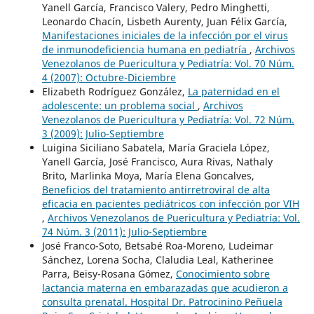
Yanell García, Francisco Valery, Pedro Minghetti,
Leonardo Chacín, Lisbeth Aurenty, Juan Félix García,
Manifestaciones iniciales de la infección por el virus
de inmunodeficiencia humana en pediatría
,
Archivos
Venezolanos de Puericultura y Pediatría: Vol. 70 Núm.
4 (2007): Octubre-Diciembre
Elizabeth Rodríguez González,
La paternidad en el
adolescente: un problema social
,
Archivos
Venezolanos de Puericultura y Pediatría: Vol. 72 Núm.
3 (2009): Julio-Septiembre
Luigina Siciliano Sabatela, María Graciela López,
Yanell García, José Francisco, Aura Rivas, Nathaly
Brito, Marlinka Moya, María Elena Goncalves,
Beneficios del tratamiento antirretroviral de alta
eficacia en pacientes pediátricos con infección por VIH
,
Archivos Venezolanos de Puericultura y Pediatría: Vol.
74 Núm. 3 (2011): Julio-Septiembre
José Franco-Soto, Betsabé Roa-Moreno, Ludeimar
Sánchez, Lorena Socha, Claludia Leal, Katherinee
Parra, Beisy-Rosana Gómez,
Conocimiento sobre
lactancia materna en embarazadas que acudieron a
consulta prenatal. Hospital Dr. Patrocinino Peñuela