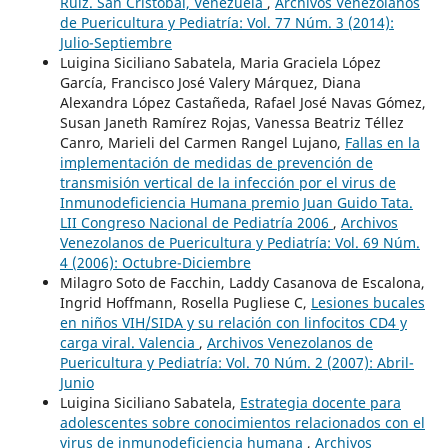
Ruiz. San Cristobal, Venezuela
,
Archivos Venezolanos
de Puericultura y Pediatría: Vol. 77 Núm. 3 (2014):
Julio-Septiembre
Luigina Siciliano Sabatela, Maria Graciela López
García, Francisco José Valery Márquez, Diana
Alexandra López Castañeda, Rafael José Navas Gómez,
Susan Janeth Ramírez Rojas, Vanessa Beatriz Téllez
Canro, Marieli del Carmen Rangel Lujano,
Fallas en la
implementación de medidas de prevención de
transmisión vertical de la infección por el virus de
Inmunodeficiencia Humana premio Juan Guido Tata.
LII Congreso Nacional de Pediatría 2006
,
Archivos
Venezolanos de Puericultura y Pediatría: Vol. 69 Núm.
4 (2006): Octubre-Diciembre
Milagro Soto de Facchin, Laddy Casanova de Escalona,
Ingrid Hoffmann, Rosella Pugliese C,
Lesiones bucales
en niños VIH/SIDA y su relación con linfocitos CD4 y
carga viral. Valencia
,
Archivos Venezolanos de
Puericultura y Pediatría: Vol. 70 Núm. 2 (2007): Abril-
Junio
Luigina Siciliano Sabatela,
Estrategia docente para
adolescentes sobre conocimientos relacionados con el
virus de inmunodeficiencia humana
,
Archivos