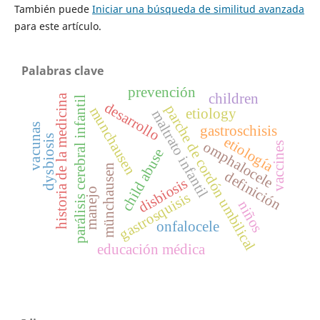
También puede
Iniciar una búsqueda de similitud avanzada
para este artículo.
Palabras clave
prevención
children
historia de la medicina
parálisis cerebral infantil
desarrollo
parche de cordón umbilical
munchausen
etiology
maltrato infantil
vacunas
gastroschisis
dysbiosis
etiología
omphalocele
vaccines
child abuse
münchausen
definición
disbiosis
manejo
gastrosquisis
niños
onfalocele
educación médica