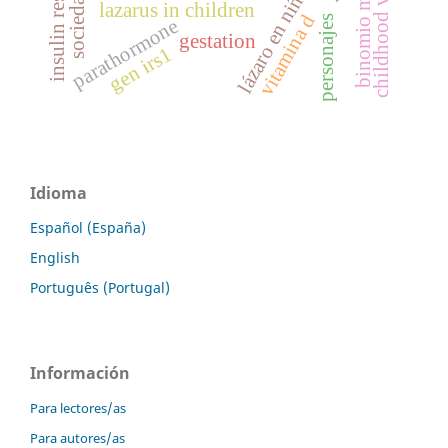
binomio madre-niño
insulin resistence
lázaro en niños
lazarus in children
vitamina d
personajes
parathormone
gestation
gen irs1
Idioma
Español (España)
English
Português (Portugal)
Información
Para lectores/as
Para autores/as