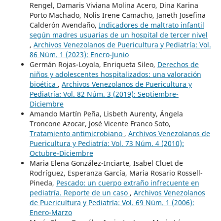
Rengel, Damaris Viviana Molina Acero, Dina Karina
Porto Machado, Nolis Irene Camacho, Janeth Josefina
Calderón Avendaño,
Indicadores de maltrato infantil
según madres usuarias de un hospital de tercer nivel
,
Archivos Venezolanos de Puericultura y Pediatría: Vol.
86 Núm. 1 (2023): Enero-Junio
Germán Rojas-Loyola, Enriqueta Sileo,
Derechos de
niños y adolescentes hospitalizados: una valoración
bioética
,
Archivos Venezolanos de Puericultura y
Pediatría: Vol. 82 Núm. 3 (2019): Septiembre-
Diciembre
Amando Martín Peña, Lisbeth Aurenty, Ángela
Troncone Azocar, José Vicente Franco Soto,
Tratamiento antimicrobiano
,
Archivos Venezolanos de
Puericultura y Pediatría: Vol. 73 Núm. 4 (2010):
Octubre-Diciembre
Maria Elena González-Inciarte, Isabel Cluet de
Rodríguez, Esperanza García, Maria Rosario Rossell-
Pineda,
Pescado: un cuerpo extraño infrecuente en
pediatría. Reporte de un caso
,
Archivos Venezolanos
de Puericultura y Pediatría: Vol. 69 Núm. 1 (2006):
Enero-Marzo