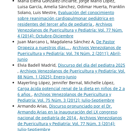
María Elena González-Inciarte, Jorge Mario López,
Luisa García, Amelia Sánchez, Odimar Huerta, Franklin
Solano, Luis Mestre,
Evaluación del conocimiento
sobre reanimación cardiopulmonar pediátrica en
residentes del tercer año de pediatría
,
Archivos
Venezolanos de Puericultura y Pediatría: Vol. 77 Núm.
4 (2014): Octubre-Diciembre
Juan Marcano L, Magdalena Sánchez A,
De Pastor
Oropeza a nuestros días...
,
Archivos Venezolanos de
Puericultura y Pediatría: Vol. 74 Núm. 2 (2011): Abril-
Junio
Elvia Badell Madrid,
Discurso del día del pediatra 2025
,
Archivos Venezolanos de Puericultura y Pediatría: Vol.
88 Núm. 1 (2025): Enero-Junio
Mayerling López, Jennifer Bernal, Michelle López,
Carga ácida potencial renal de la dieta en niños de 2 a
6 años
,
Archivos Venezolanos de Puericultura y
Pediatría: Vol. 75 Núm. 3 (2012): Julio-Septiembre
Armando Arias,
Discurso pronunciado por el Dr.
Armando Arias en la inauguración del LX congreso
nacional de pediatría de 2014
,
Archivos Venezolanos
de Puericultura y Pediatría: Vol. 77 Núm. 3 (2014):
Julio-Septiembre