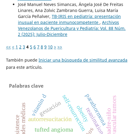
José Manuel Neves Simancas, Ángela José De Freitas
Linares, Ana Zolvic Zambrano Guerra, Luisa María
García Peñalver,
TB-IRIS en pediatría: presentación
inusual en paciente inmunocompetente
,
Archivos
Venezolanos de Puericultura y Pediatría: Vol. 88 Núm.
2 (2025): Julio-Diciembre
<<
<
1
2
3
4
5
6
7
8
9
10
>
>>
También puede
Iniciar una búsqueda de similitud avanzada
para este artículo.
Palabras clave
parathormona
vitamin d
self-resurrection
childhood vascular tumors
gestación
sociedades médicas
obesity
reanimation
autorresucitación
tufted angioma