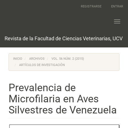
Navegación
REGISTRARSE
ENTRAR
principal
Contenido
principal
Toggl
Barra
navig
lateral
Revista de la Facultad de Ciencias Veterinarias, UCV
INICIO
ARCHIVOS
VOL. 56 NÚM. 2 (2015)
ARTÍCULOS DE INVESTIGACIÓN
Prevalencia de
Microfilaria en Aves
Silvestres de Venezuela