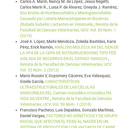
Carlos A. Marín, Nancy M. de López, Jesús Regetti,
Carlos Marín R., Luisa P. de Álvarez, Oneyda J. Ramírez,
Dos Brotes de Rombencefalitis y Meningoencefalitis
Causada por Listeria Monocytogenes en Bucerros
(Bubalis bubalis) Lactantes en Venezuela
,
Revista de la
Facultad de Ciencias Veterinarias, UCV: Vol. 60 Núm. 1
(2019)
José A. López, Maite Mendoza, Zoleida Bastidas, Karis
Pirez, Erick Ramón,
ANÁLISIS MOLECULAR DEL GEN DE
LA VP4 DE LA CEPA DE ROTAVIRUS BOVINO TIPO P[5]
AISLADA DE BECERROS EN EL ESTADO YARACUY
,
Revista de la Facultad de Ciencias Veterinarias, UCV:
Vol. 53 Núm. 2 (2012)
Mario Rossini V, Goyismery Cáceres, Eva Velasquez,
Gisela García,
CARACTERISTÍCAS
ULTRAESTRUCTURALES DE LAS CÉLULAS
SANGUÍNEAS DEL Caiman crocodilus crocodilus EN
VIDA SILVESTRE
,
Revista de la Facultad de Ciencias
Veterinarias, UCV: Vol. 59 Núm. 1 (2018)
Francisco Pacheco, Luis Depablos, Gonzalo Martínez,
Daniel Vargas,
FACTORES NO GENÉTICOS Y DE GRUPO
RACIAL QUE AFECTAN EL PESO AL NACER EN UN
SISTEMA DE PRODUCCIÓN CON VACUNOS DE CARNE
,