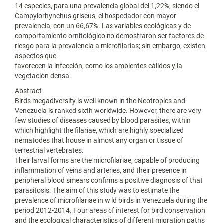
14 especies, para una prevalencia global del 1,22%, siendo el
Campylorhynchus griseus, el hospedador con mayor
prevalencia, con un 66,67%. Las variables ecológicas y de
comportamiento ornitológico no demostraron ser factores de
riesgo para la prevalencia a microfilarias; sin embargo, existen
aspectos que
favorecen la infección, como los ambientes cálidos y la
vegetación densa.
Abstract
Birds megadiversity is well known in the Neotropics and
Venezuela is ranked sixth worldwide. However, there are very
few studies of diseases caused by blood parasites, within
which highlight the filariae, which are highly specialized
nematodes that house in almost any organ or tissue of
terrestrial vertebrates.
Their larval forms are the microfilariae, capable of producing
inflammation of veins and arteries, and their presence in
peripheral blood smears confirms a positive diagnosis of that
parasitosis. The aim of this study was to estimate the
prevalence of microfilariae in wild birds in Venezuela during the
period 2012-2014. Four areas of interest for bird conservation
and the ecological characteristics of different migration paths