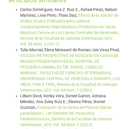
Carlos Domínguez, Ana Z. Ruiz E., Rafael Pérez, Nelson
Martínez, Livia Pinto, Thais Díaz,
Efecto de la Adición de
Ácidos Grasos Poliinsaturados sobre el
Comportamiento Reproductivo y Productivo en Vacas
Mestizas Carora en Los Llanos Centrales de Venezuela
,
Revista de la Facultad de Ciencias Veterinarias, UCV:
Vol. 58 Núm. 2 (2017)
Tulio Marcial, Elena Moissant de Roman, Isis Vivas Pivat,
ESTUDIO RETROSPECTIVO DE DOSCIENTOS CASOS DE
MIIASIS PRESENTADOS EN EL HOSPITAL DE
PEQUEÑOS ANIMALES "DR. DANIEL CABELLO
MARIANI". FACULTAD DE CIENCIAS VETERINARIAS,
UNIVERSIDAD CENTRAL DE VENEZUELA DURANTE LOS
AÑOS 1996 A 1999
,
Revista de la Facultad de Ciencias
Veterinarias, UCV: Vol. 44 Núm. 1 (2003)
Lilliam Sívoli, Kerika Vera, Doried Gahon, Adriana
Méndez, Ana Zuley Ruiz E., Elevina Pérez, Romel
Guzmán,
Evaluación de la Harina de Plátano (Musa
paradisíaca L.) en Ratones (M. musculus)
Fenilcetonúricos
,
Revista de la Facultad de Ciencias
Veterinarias, UCV: Vol. 54 Núm. 2 (2013)