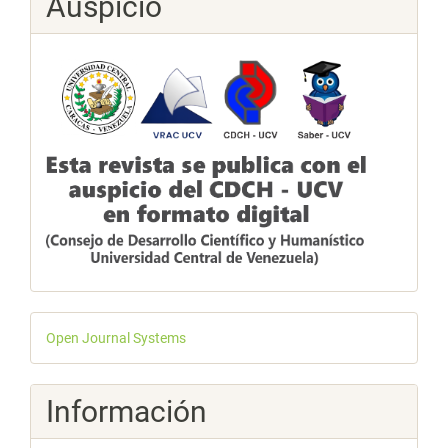
Auspicio
Desarrollado
Open Journal Systems
por
Información