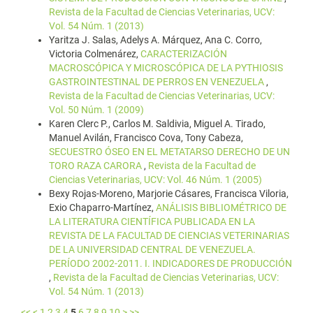
Revista de la Facultad de Ciencias Veterinarias, UCV:
Vol. 54 Núm. 1 (2013)
Yaritza J. Salas, Adelys A. Márquez, Ana C. Corro,
Victoria Colmenárez,
CARACTERIZACIÓN
MACROSCÓPICA Y MICROSCÓPICA DE LA PYTHIOSIS
GASTROINTESTINAL DE PERROS EN VENEZUELA
,
Revista de la Facultad de Ciencias Veterinarias, UCV:
Vol. 50 Núm. 1 (2009)
Karen Clerc P., Carlos M. Saldivia, Miguel A. Tirado,
Manuel Avilán, Francisco Cova, Tony Cabeza,
SECUESTRO ÓSEO EN EL METATARSO DERECHO DE UN
TORO RAZA CARORA
,
Revista de la Facultad de
Ciencias Veterinarias, UCV: Vol. 46 Núm. 1 (2005)
Bexy Rojas-Moreno, Marjorie Cásares, Francisca Viloria,
Exio Chaparro-Martínez,
ANÁLISIS BIBLIOMÉTRICO DE
LA LITERATURA CIENTÍFICA PUBLICADA EN LA
REVISTA DE LA FACULTAD DE CIENCIAS VETERINARIAS
DE LA UNIVERSIDAD CENTRAL DE VENEZUELA.
PERÍODO 2002-2011. I. INDICADORES DE PRODUCCIÓN
,
Revista de la Facultad de Ciencias Veterinarias, UCV:
Vol. 54 Núm. 1 (2013)
<<
<
1
2
3
4
5
6
7
8
9
10
>
>>