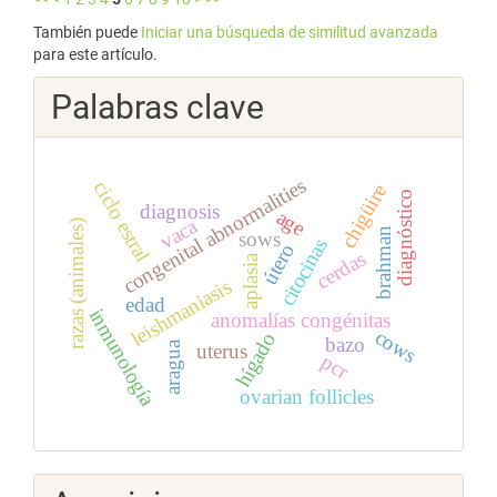
También puede
Iniciar una búsqueda de similitud avanzada
para este artículo.
Palabras clave
congenital abnormalities
ciclo estral
chigüire
diagnóstico
diagnosis
age
vaca
razas (animales)
brahman
sows
citocinas
útero
cerdas
aplasia
leishmaniasis
edad
inmunología
anomalías congénitas
cows
hígado
bazo
aragua
uterus
pcr
ovarian follicles