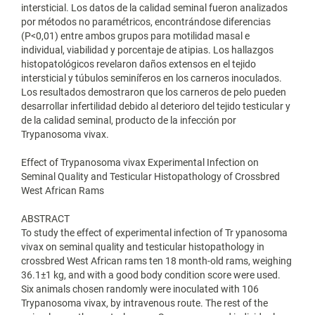
intersticial. Los datos de la calidad seminal fueron analizados
por métodos no paramétricos, encontrándose diferencias
(P<0,01) entre ambos grupos para motilidad masal e
individual, viabilidad y porcentaje de atipias. Los hallazgos
histopatológicos revelaron daños extensos en el tejido
intersticial y túbulos seminíferos en los carneros inoculados.
Los resultados demostraron que los carneros de pelo pueden
desarrollar infertilidad debido al deterioro del tejido testicular y
de la calidad seminal, producto de la infección por
Trypanosoma vivax.
Effect of Trypanosoma vivax Experimental Infection on
Seminal Quality and Testicular Histopathology of Crossbred
West African Rams
ABSTRACT
To study the effect of experimental infection of Tr ypanosoma
vivax on seminal quality and testicular histopathology in
crossbred West African rams ten 18 month-old rams, weighing
36.1±1 kg, and with a good body condition score were used.
Six animals chosen randomly were inoculated with 106
Trypanosoma vivax, by intravenous route. The rest of the