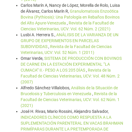
Carlos Marín A, Nancy de López, Morella de Rolo, Luisa
de Álvarez, Carlos Marín R,
Granulomatosis Enzoótica
Bovina (Pythiosis): Una Patología en Rebaños Bovinos
del Alto Apure-Venezuela
,
Revista de la Facultad de
Ciencias Veterinarias, UCV: Vol. 62 Núm. 2 (2021)
Lusbi A. Herrera S.,
ANÁLISIS DE LA VARIANZA DE UN
GRUPO DE EXPERIMENTOS EN PARCELAS
SUBDIVIDIDAS
,
Revista de la Facultad de Ciencias
Veterinarias, UCV: Vol. 52 Núm. 1 (2011)
Omar Verde,
SISTEMA DE PRODUCCIÓN CON BOVINOS
DE CARNE EN LA ESTACIÓN EXPERIMENTAL “LA
CUMACA” II.- PESO A LOS 205 DÍAS
,
Revista de la
Facultad de Ciencias Veterinarias, UCV: Vol. 48 Núm. 2
(2007)
Alfredo Sánchez-Villalobos,
Análisis de la Situación de
Brucelosis y Tuberculosis en Venezuela
,
Revista de la
Facultad de Ciencias Veterinarias, UCV: Vol. 62 Núm. 1
(2021)
José H. Rivas, Mario Rossini, Alejandro Salvador,
INDICADORES CLÍNICOS COMO RESPUESTA A LA
SUPLEMENTACIÓN PARENTERAL EN VACAS BRAHMAN
PRIMÍPARAS DURANTE LA PRETEMPORADA DE