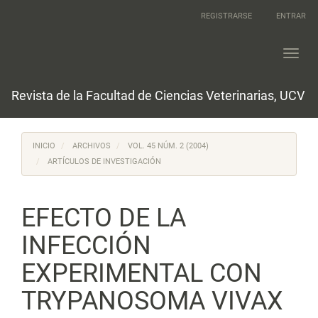
Navegación
REGISTRARSE
ENTRAR
principal
Contenido
principal
Toggl
Barra
navig
lateral
Revista de la Facultad de Ciencias Veterinarias, UCV
INICIO
ARCHIVOS
VOL. 45 NÚM. 2 (2004)
ARTÍCULOS DE INVESTIGACIÓN
EFECTO DE LA
INFECCIÓN
EXPERIMENTAL CON
TRYPANOSOMA VIVAX