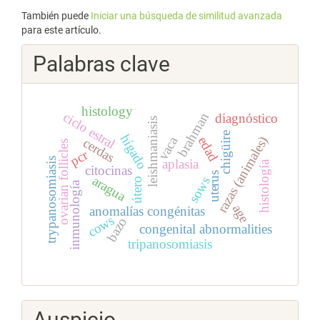
También puede
Iniciar una búsqueda de similitud avanzada
para este artículo.
Palabras clave
histology
ciclo estral
brahman
diagnóstico
leishmaniasis
chigüire
hígado
vaca
razas (animales)
edad
cerdas
ovarian follicles
pcr
trypanosomiasis
aplasia
histología
citocinas
uterus
aragua
sows
útero
inmunología
age
anomalías congénitas
cows
bazo
congenital abnormalities
tripanosomiasis
Auspicio