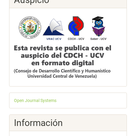
Desarrollado
Open Journal Systems
por
Información