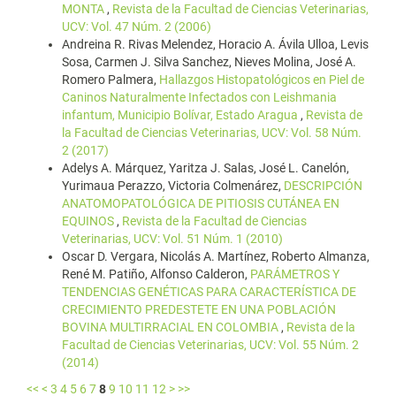
MONTA
,
Revista de la Facultad de Ciencias Veterinarias,
UCV: Vol. 47 Núm. 2 (2006)
Andreina R. Rivas Melendez, Horacio A. Ávila Ulloa, Levis
Sosa, Carmen J. Silva Sanchez, Nieves Molina, José A.
Romero Palmera,
Hallazgos Histopatológicos en Piel de
Caninos Naturalmente Infectados con Leishmania
infantum, Municipio Bolívar, Estado Aragua
,
Revista de
la Facultad de Ciencias Veterinarias, UCV: Vol. 58 Núm.
2 (2017)
Adelys A. Márquez, Yaritza J. Salas, José L. Canelón,
Yurimaua Perazzo, Victoria Colmenárez,
DESCRIPCIÓN
ANATOMOPATOLÓGICA DE PITIOSIS CUTÁNEA EN
EQUINOS
,
Revista de la Facultad de Ciencias
Veterinarias, UCV: Vol. 51 Núm. 1 (2010)
Oscar D. Vergara, Nicolás A. Martínez, Roberto Almanza,
René M. Patiño, Alfonso Calderon,
PARÁMETROS Y
TENDENCIAS GENÉTICAS PARA CARACTERÍSTICA DE
CRECIMIENTO PREDESTETE EN UNA POBLACIÓN
BOVINA MULTIRRACIAL EN COLOMBIA
,
Revista de la
Facultad de Ciencias Veterinarias, UCV: Vol. 55 Núm. 2
(2014)
<<
<
3
4
5
6
7
8
9
10
11
12
>
>>