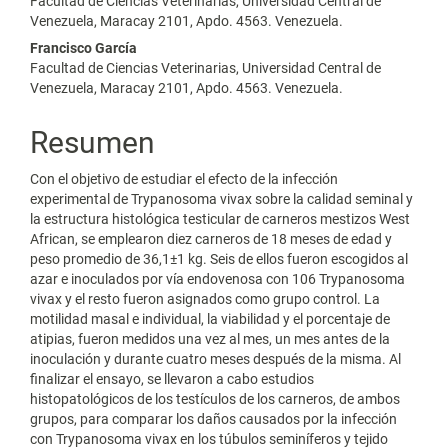
Facultad de Ciencias Veterinarias, Universidad Central de
Venezuela, Maracay 2101, Apdo. 4563. Venezuela.
Francisco García
Facultad de Ciencias Veterinarias, Universidad Central de
Venezuela, Maracay 2101, Apdo. 4563. Venezuela.
Resumen
Con el objetivo de estudiar el efecto de la infección
experimental de Trypanosoma vivax sobre la calidad seminal y
la estructura histológica testicular de carneros mestizos West
African, se emplearon diez carneros de 18 meses de edad y
peso promedio de 36,1±1 kg. Seis de ellos fueron escogidos al
azar e inoculados por vía endovenosa con 106 Trypanosoma
vivax y el resto fueron asignados como grupo control. La
motilidad masal e individual, la viabilidad y el porcentaje de
atipias, fueron medidos una vez al mes, un mes antes de la
inoculación y durante cuatro meses después de la misma. Al
finalizar el ensayo, se llevaron a cabo estudios
histopatológicos de los testículos de los carneros, de ambos
grupos, para comparar los daños causados por la infección
con Trypanosoma vivax en los túbulos seminíferos y tejido