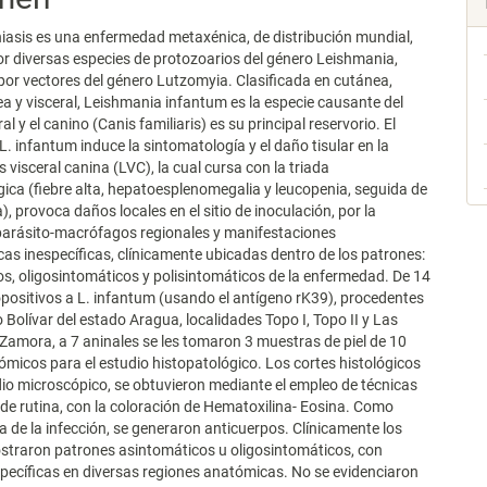
asis es una enfermedad metaxénica, de distribución mundial,
r diversas especies de protozoarios del género Leishmania,
por vectores del género Lutzomyia. Clasificada en cutánea,
 y visceral, Leishmania infantum es la especie causante del
al y el canino (Canis familiaris) es su principal reservorio. El
L. infantum induce la sintomatología y el daño tisular en la
 visceral canina (LVC), la cual cursa con la triada
ica (fiebre alta, hepatoesplenomegalia y leucopenia, seguida de
, provoca daños locales en el sitio de inoculación, por la
parásito-macrófagos regionales y manifestaciones
as inespecíficas, clínicamente ubicadas dentro de los patrones:
s, oligosintomáticos y polisintomáticos de la enfermedad. De 14
positivos a L. infantum (usando el antígeno rK39), procedentes
o Bolívar del estado Aragua, localidades Topo I, Topo II y Las
amora, a 7 aninales se les tomaron 3 muestras de piel de 10
micos para el estudio histopatológico. Los cortes histológicos
dio microscópico, se obtuvieron mediante el empleo de técnicas
 de rutina, con la coloración de Hematoxilina- Eosina. Como
 de la infección, se generaron anticuerpos. Clínicamente los
straron patrones asintomáticos u oligosintomáticos, con
specíficas en diversas regiones anatómicas. No se evidenciaron