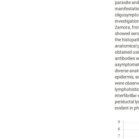
parasite and
manifestatio
oligosymptom
investigatio
Zamora, from
showed serop
the histopat
anatomical p
obtained usi
antibodies w
asymptomatic
diverse anat
epidermis, a
were observe
lymphohistio
interfibrill
periductal 
evident in ph
Descargas