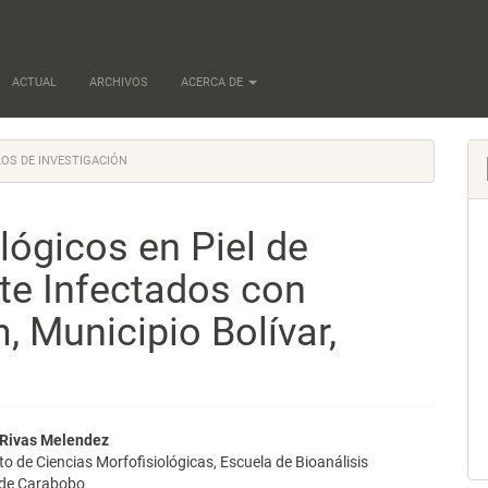
ACTUAL
ARCHIVOS
ACERCA DE
OS DE INVESTIGACIÓN
lógicos en Piel de
te Infectados con
 Municipio Bolívar,
nido
 Rivas Melendez
 de Ciencias Morfofisiológicas, Escuela de Bioanálisis
pal
 de Carabobo