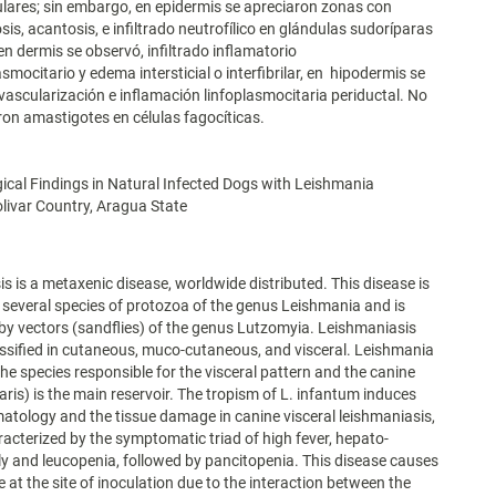
lares; sin embargo, en epidermis se apreciaron zonas con
sis, acantosis, e infiltrado neutrofílico en glándulas sudoríparas
en dermis se observó, infiltrado inflamatorio
asmocitario y edema intersticial o interfibrilar, en hipodermis se
ascularización e inflamación linfoplasmocitaria periductal. No
ron amastigotes en células fagocíticas.
ical Findings in Natural Infected Dogs with Leishmania
livar Country, Aragua State
s is a metaxenic disease, worldwide distributed. This disease is
several species of protozoa of the genus Leishmania and is
by vectors (sandflies) of the genus Lutzomyia. Leishmaniasis
ssified in cutaneous, muco-cutaneous, and visceral. Leishmania
the species responsible for the visceral pattern and the canine
aris) is the main reservoir. The tropism of L. infantum induces
tology and the tissue damage in canine visceral leishmaniasis,
racterized by the symptomatic triad of high fever, hepato-
 and leucopenia, followed by pancitopenia. This disease causes
 at the site of inoculation due to the interaction between the