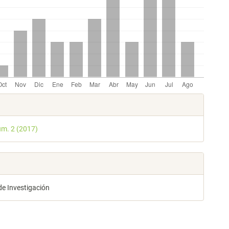
les
úm. 2 (2017)
lo
de Investigación