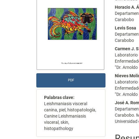
del
del
Horacio A. Á
Departamento
artículo
artícu
Carabobo
Levis Sosa
Departamento
Carabobo
Carmen J. S
Laboratorio 
Enfermedades
“Dr. Arnoldo
Nieves Moli
PDF
Laboratorio 
Enfermedades
“Dr. Arnoldo
Palabras clave:
José A. Ro
Leishmaniasis visceral
Departamento
canina, piel, histopatología,
Carabobo. Ma
Canine Leishmaniasis
Universidad d
visceral, skin,
histopathology
Resu