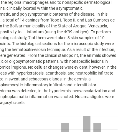
 the regional macrophages and to nonspecific dermatological
ns, clinically located within the asymptomatic,
atic, and polysymptomatic patterns of the disease. In this
n, a total of 14 canines from Topo I, Topo II, and Las Cumbres de
 the Bolívar municipality of the State of Aragua, Venezuela,
ositivity to L. infantum (using the rK39 antigen). To perform
hological study, 7 of them were taken 3 skin samples of 10
oints. The histological sections for the microscopic study were
ng the hematoxilin-esosin technique. As a result of the infection,
ere generated. From the clinical standpoint, the animals showed
 or oligosymptomatic patterns, with nonspecific lesions in
omical regions. No cellular changes were evident; however, in the
reas with hyperkeratosis, acanthosis, and neutrophilic infiltrate
d in sweat and sebaceous glands; in the dermis, a
plasmocytic inflammatory infiltrate and interstitial or
ar edema was detected; in the hypodermis, neovascularization and
lymphoplasmatic inflammation was noted. No amastigotes were
agocytic cells.