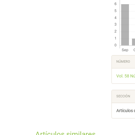
Detal
NÚMERO
del
Vol. 58 N
artícu
SECCIÓN
Artículos 
Artículos similares