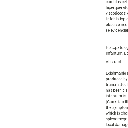
cambios celu
hiperquerato
y sebáceas; 
linfohistiopl
observó neov
se evidencia
Histopatolog
Infantum, Bo
Abstract
Leishmaniasi
produced by 
transmitted 
has been cla
infantum is 
(Canis famili
the symptoma
which is cha
splenomegaly
local damage