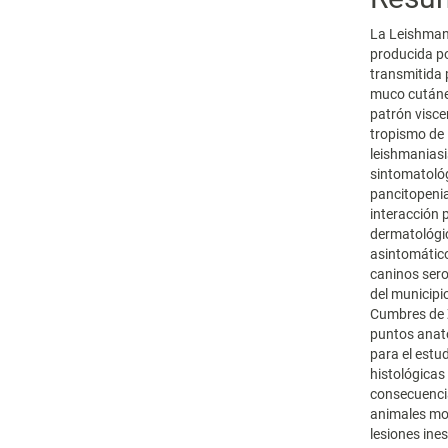
La Leishmani
producida po
transmitida 
muco cutánea
patrón viscer
tropismo de 
leishmaniasis
sintomatológ
pancitopenia)
interacción 
dermatológic
asintomático
caninos sero
del municipi
Cumbres de Z
puntos anató
para el estu
histológicas
consecuencia
animales mo
lesiones ine