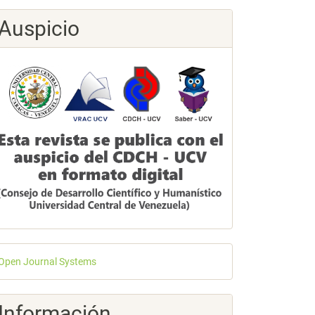
Auspicio
esarrollado
Open Journal Systems
or
Información