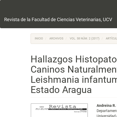
Navegación
principal
Contenido
principal
Revista de la Facultad de Ciencias Veterinarias, UCV
Barra
lateral
INICIO
ARCHIVOS
VOL. 58 NÚM. 2 (2017)
ARTÍCUL
Hallazgos Histopato
Caninos Naturalmen
Leishmania infantum,
Estado Aragua
Barra
Conte
Andreina R.
Departamento
lateral
princi
Universidad