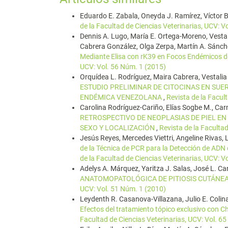
Eduardo E. Zabala, Oneyda J. Ramírez, Víctor
de la Facultad de Ciencias Veterinarias, UCV: V
Dennis A. Lugo, María E. Ortega-Moreno, Vestali
Cabrera González, Olga Zerpa, Martín A. Sánch
Mediante Elisa con rK39 en Focos Endémicos 
UCV: Vol. 56 Núm. 1 (2015)
Orquídea L. Rodríguez, Maira Cabrera, Vestalia
ESTUDIO PRELIMINAR DE CITOCINAS EN SUE
ENDÉMICA VENEZOLANA
,
Revista de la Facul
Carolina Rodríguez-Cariño, Elías Sogbe M., Car
RETROSPECTIVO DE NEOPLASIAS DE PIEL EN 
SEXO Y LOCALIZACIÓN
,
Revista de la Faculta
Jesús Reyes, Mercedes Viettri, Angeline Rivas, L
de la Técnica de PCR para la Detección de AD
de la Facultad de Ciencias Veterinarias, UCV: V
Adelys A. Márquez, Yaritza J. Salas, José L. C
ANATOMOPATOLÓGICA DE PITIOSIS CUTÁNE
UCV: Vol. 51 Núm. 1 (2010)
Leydenth R. Casanova-Villazana, Julio E. Colina
Efectos del tratamiento tópico exclusivo con 
Facultad de Ciencias Veterinarias, UCV: Vol. 6