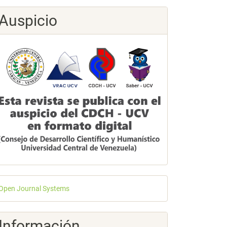
Auspicio
esarrollado
Open Journal Systems
or
Información