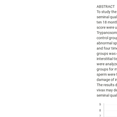
ABSTRACT
To study the
seminal qual
ten 18 month
score were u
Trypanosoma 
control grou
abnormal sp
and four tim
groups was 
interstitial
were analyz
groups for m
sperm were 
damage of in
The results 
vivax may dev
seminal qual
Descargas