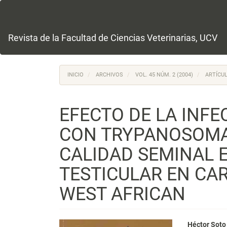
Navegación
principal
Contenido
principal
Revista de la Facultad de Ciencias Veterinarias, UCV
Barra
lateral
INICIO
ARCHIVOS
VOL. 45 NÚM. 2 (2004)
ARTÍCUL
EFECTO DE LA INF
CON TRYPANOSOMA
CALIDAD SEMINAL 
TESTICULAR EN CA
WEST AFRICAN
Héctor Soto