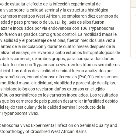
vo de estudiar el efecto de la infección experimental de
vivax sobre la calidad seminal y la estructura histológica
e carneros mestizos West African, se emplearon diez carneros de
edad y peso promedio de 36,1±1 kg. Seis de ellos fueron
l azar e inoculados por vía endovenosa con 106 Trypanosoma
esto fueron asignados como grupo control. La motilidad masal e
a viabilidad y el porcentaje de atipias, fueron medidos una vez al
antes de la inoculación y durante cuatro meses después de la
nalizar el ensayo, se llevaron a cabo estudios histopatológicos de
os de los carneros, de ambos grupos, para comparar los daños
 la infección con Trypanosoma vivax en los túbulos seminíferos
rsticial. Los datos de la calidad seminal fueron analizados por
paramétricos, encontrándose diferencias (P<0,01) entre ambos
motilidad masal e individual, viabilidad y porcentaje de atipias.
s histopatológicos revelaron daños extensos en el tejido
 y túbulos seminíferos en los carneros inoculados. Los resultados
que los carneros de pelo pueden desarrollar infertilidad debido
del tejido testicular y de la calidad seminal, producto de la
or Trypanosoma vivax.
ypanosoma vivax Experimental Infection on Seminal Quality and
Histopathology of Crossbred West African Rams