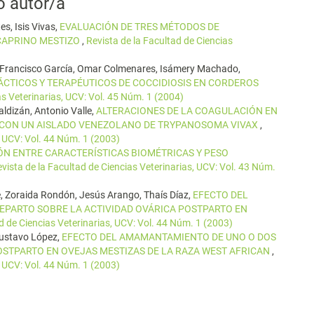
o autor/a
s, Isis Vivas,
EVALUACIÓN DE TRES MÉTODOS DE
CAPRINO MESTIZO
,
Revista de la Facultad de Ciencias
 Francisco García, Omar Colmenares, Isámery Machado,
CTICOS Y TERAPÉUTICOS DE COCCIDIOSIS EN CORDEROS
as Veterinarias, UCV: Vol. 45 Núm. 1 (2004)
aldizán, Antonio Valle,
ALTERACIONES DE LA COAGULACIÓN EN
CON UN AISLADO VENEZOLANO DE TRYPANOSOMA VIVAX
,
, UCV: Vol. 44 Núm. 1 (2003)
ÓN ENTRE CARACTERÍSTICAS BIOMÉTRICAS Y PESO
vista de la Facultad de Ciencias Veterinarias, UCV: Vol. 43 Núm.
, Zoraida Rondón, Jesús Arango, Thaís Díaz,
EFECTO DEL
EPARTO SOBRE LA ACTIVIDAD OVÁRICA POSTPARTO EN
d de Ciencias Veterinarias, UCV: Vol. 44 Núm. 1 (2003)
Gustavo López,
EFECTO DEL AMAMANTAMIENTO DE UNO O DOS
OSTPARTO EN OVEJAS MESTIZAS DE LA RAZA WEST AFRICAN
,
, UCV: Vol. 44 Núm. 1 (2003)