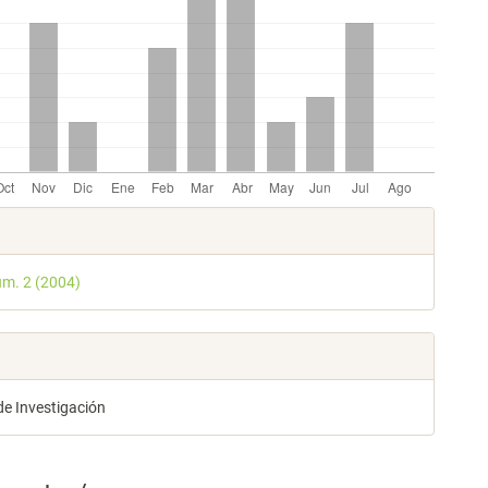
les
úm. 2 (2004)
lo
de Investigación