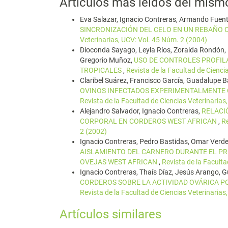
Artículos más leídos del mism
Eva Salazar, Ignacio Contreras, Armando Fuente
SINCRONIZACIÓN DEL CELO EN UN REBAÑO 
Veterinarias, UCV: Vol. 45 Núm. 2 (2004)
Dioconda Sayago, Leyla Ríos, Zoraida Rondón,
Gregorio Muñoz,
USO DE CONTROLES PROFILÁ
TROPICALES
,
Revista de la Facultad de Cienci
Claribel Suárez, Francisco García, Guadalupe B
OVINOS INFECTADOS EXPERIMENTALMENTE 
Revista de la Facultad de Ciencias Veterinarias
Alejandro Salvador, Ignacio Contreras,
RELACI
CORPORAL EN CORDEROS WEST AFRICAN
,
Re
2 (2002)
Ignacio Contreras, Pedro Bastidas, Omar Verde
AISLAMIENTO DEL CARNERO DURANTE EL PR
OVEJAS WEST AFRICAN
,
Revista de la Faculta
Ignacio Contreras, Thaís Díaz, Jesús Arango, 
CORDEROS SOBRE LA ACTIVIDAD OVÁRICA P
Revista de la Facultad de Ciencias Veterinarias
Artículos similares