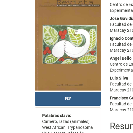
Barra
Conte
Centro de Es
lateral
princi
Experimenta
del
del
José Gavidi
Facultad de 
artículo
artícu
Maracay 210
Ignacio Con
Facultad de 
Maracay 210
Ángel Bello
Centro de Es
Experimenta
Luis Silva
Facultad de 
Maracay 210
Francisco G
PDF
Facultad de 
Maracay 210
Palabras clave:
Carnero, razas (animales),
Resu
West African, Trypanosoma