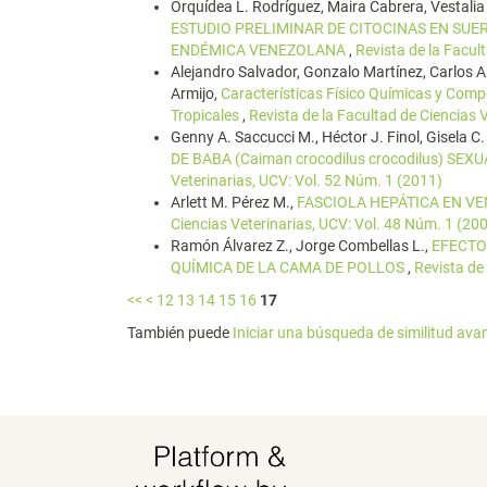
Orquídea L. Rodríguez, Maira Cabrera, Vestalia
ESTUDIO PRELIMINAR DE CITOCINAS EN SUE
ENDÉMICA VENEZOLANA
,
Revista de la Facul
Alejandro Salvador, Gonzalo Martínez, Carlos 
Armijo,
Características Físico Químicas y Comp
Tropicales
,
Revista de la Facultad de Ciencias 
Genny A. Saccucci M., Héctor J. Finol, Gisela C.
DE BABA (Caiman crocodilus crocodilus) 
Veterinarias, UCV: Vol. 52 Núm. 1 (2011)
Arlett M. Pérez M.,
FASCIOLA HEPÁTICA EN VE
Ciencias Veterinarias, UCV: Vol. 48 Núm. 1 (20
Ramón Álvarez Z., Jorge Combellas L.,
EFECTO
QUÍMICA DE LA CAMA DE POLLOS
,
Revista de
<<
<
12
13
14
15
16
17
También puede
Iniciar una búsqueda de similitud av