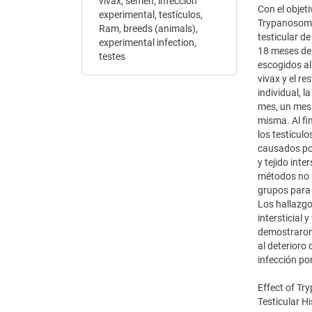
vivax, semen, infección
Con el objeti
experimental, testículos,
Trypanosoma 
Ram, breeds (animals),
testicular d
experimental infection,
18 meses de 
testes
escogidos a
vivax y el r
individual, l
mes, un mes 
misma. Al fi
los testícul
causados por
y tejido inte
métodos no 
grupos para 
Los hallazgo
intersticial
demostraron 
al deterioro 
infección p
Effect of Tr
Testicular 