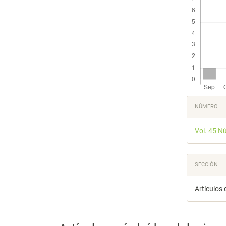
Detal
NÚMERO
del
Vol. 45 N
artícu
SECCIÓN
Artículos 