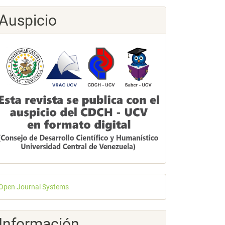
Auspicio
esarrollado
Open Journal Systems
or
Información