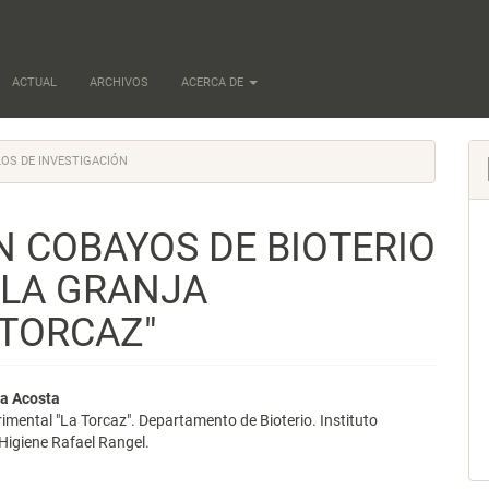
ACTUAL
ARCHIVOS
ACERCA DE
OS DE INVESTIGACIÓN
N COBAYOS DE BIOTERIO
 LA GRANJA
 TORCAZ"
nido
a Acosta
imental "La Torcaz". Departamento de Bioterio. Instituto
pal
Higiene Rafael Rangel.