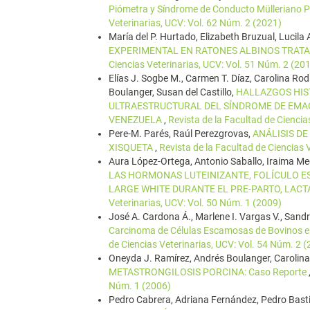
Piómetra y Síndrome de Conducto Mülleriano P
Veterinarias, UCV: Vol. 62 Núm. 2 (2021)
María del P. Hurtado, Elizabeth Bruzual, Lucila 
EXPERIMENTAL EN RATONES ALBINOS TRAT
Ciencias Veterinarias, UCV: Vol. 51 Núm. 2 (20
Elías J. Sogbe M., Carmen T. Díaz, Carolina Rod
Boulanger, Susan del Castillo,
HALLAZGOS HIST
ULTRAESTRUCTURAL DEL SÍNDROME DE EMAC
VENEZUELA
,
Revista de la Facultad de Ciencia
Pere-M. Parés, Raúl Perezgrovas,
ANÁLISIS DE
XISQUETA
,
Revista de la Facultad de Ciencias 
Aura López-Ortega, Antonio Saballo, Iraima Me
LAS HORMONAS LUTEINIZANTE, FOLÍCULO E
LARGE WHITE DURANTE EL PRE-PARTO, LAC
Veterinarias, UCV: Vol. 50 Núm. 1 (2009)
José A. Cardona Á., Marlene I. Vargas V., Sand
Carcinoma de Células Escamosas de Bovinos e
de Ciencias Veterinarias, UCV: Vol. 54 Núm. 2 
Oneyda J. Ramírez, Andrés Boulanger, Carolina
METASTRONGILOSIS PORCINA: Caso Reporte
Núm. 1 (2006)
Pedro Cabrera, Adriana Fernández, Pedro Basti