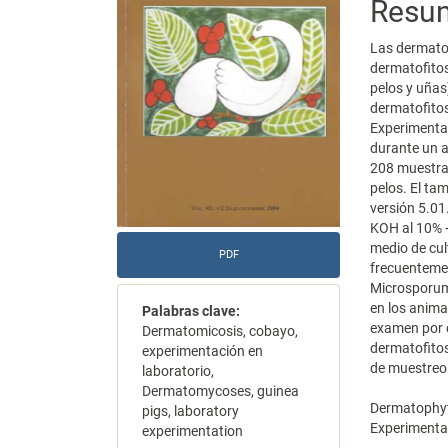
Resu
artículo
artícu
Las dermatof
dermatofitos,
pelos y uñas
dermatofitos
Experimental
durante un a
208 muestra
pelos. El ta
versión 5.01
KOH al 10% +
medio de cul
PDF
frecuenteme
Microsporum
en los anima
Palabras clave:
examen por c
Dermatomicosis, cobayo,
dermatofitos
experimentación en
de muestreo 
laboratorio,
Dermatomycoses, guinea
Dermatophyto
pigs, laboratory
Experimenta
experimentation