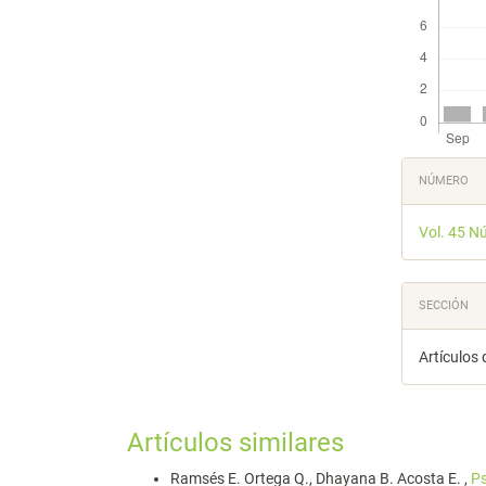
Detal
NÚMERO
del
Vol. 45 N
artícu
SECCIÓN
Artículos 
Artículos similares
Ramsés E. Ortega Q., Dhayana B. Acosta E. ,
Ps