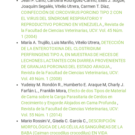
Jean P. Cano, Carolina Rodríguez-Cariño, Elías J. Sogbe,
Joaquím Segalés, Vitelio Utrera, Carmen T. Díaz,
COINFECCIÓN DE CIRCOVIRUS PORCINO TIPO 2 CON
EL VIRUS DEL SÍNDROME RESPIRATORIO Y
REPRODUCTIVO PORCINO EN VENEZUELA
,
Revista de
la Facultad de Ciencias Veterinarias, UCV: Vol. 45 Núm.
1 (2004)
María A. Trujillo, Luis Mariño, Vitelio Utrera,
DETECCIÓN
DE LA ENTEROTOXINA DEL CLOSTRIDIUM
PERFRINGENS TIPO A, EN MUESTRAS DE HECES DE
LECHONES LACTANTES CON DIARREA PROVENIENTES
DE GRANJAS PORCINAS DEL ESTADO ARAGUA
,
Revista de la Facultad de Ciencias Veterinarias, UCV:
Vol. 49 Núm. 1 (2008)
Yudeisy M. Rondón R., Humberto E. Araque M, Charly J.
Farfán L., Franklin Mora,
Efecto de dos Tipos de Material
de Cama sobre la Carga Parasitaria de Cerdos en
Crecimiento y Engorde Alojados en Cama Profunda
,
Revista de la Facultad de Ciencias Veterinarias, UCV:
Vol. 55 Núm. 1 (2014)
Mario Rossini V., Gisela C. García C.,
DESCRIPCIÓN
MORFOLÓGICA DE LAS CÉLULAS SANGUÍNEAS DE LA
BABA (Caiman crocodilus crocodilus) EN VIDA