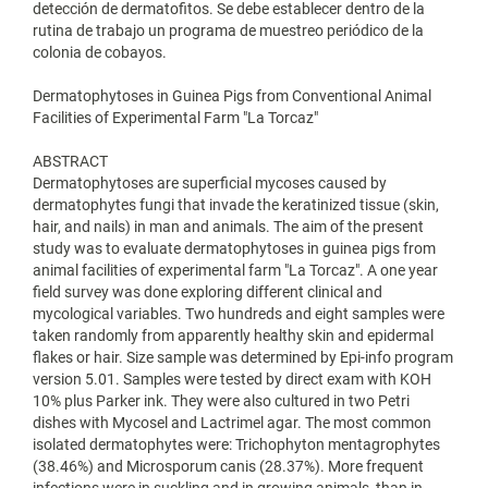
detección de dermatofitos. Se debe establecer dentro de la
rutina de trabajo un programa de muestreo periódico de la
colonia de cobayos.
Dermatophytoses in Guinea Pigs from Conventional Animal
Facilities of Experimental Farm "La Torcaz"
ABSTRACT
Dermatophytoses are superficial mycoses caused by
dermatophytes fungi that invade the keratinized tissue (skin,
hair, and nails) in man and animals. The aim of the present
study was to evaluate dermatophytoses in guinea pigs from
animal facilities of experimental farm "La Torcaz". A one year
field survey was done exploring different clinical and
mycological variables. Two hundreds and eight samples were
taken randomly from apparently healthy skin and epidermal
flakes or hair. Size sample was determined by Epi-info program
version 5.01. Samples were tested by direct exam with KOH
10% plus Parker ink. They were also cultured in two Petri
dishes with Mycosel and Lactrimel agar. The most common
isolated dermatophytes were: Trichophyton mentagrophytes
(38.46%) and Microsporum canis (28.37%). More frequent
infections were in suckling and in growing animals, than in