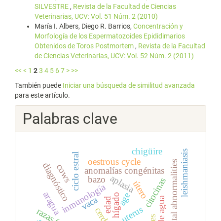
SILVESTRE
,
Revista de la Facultad de Ciencias
Veterinarias, UCV: Vol. 51 Núm. 2 (2010)
María I. Albers, Diego R. Barrios,
Concentración y
Morfología de los Espermatozoides Epididimarios
Obtenidos de Toros Postmortem
,
Revista de la Facultad
de Ciencias Veterinarias, UCV: Vol. 52 Núm. 2 (2011)
<<
<
1
2
3
4
5
6
7
>
>>
También puede
Iniciar una búsqueda de similitud avanzada
para este artículo.
Palabras clave
chigüire
leishmaniasis
ciclo estral
oestrous cycle
congenital abnormalities
diagnóstico
cows
anomalías congénitas
aplasia
bazo
citocinas
útero
inmunología
aragua
age
hígado
vaca
edad
uterus
cerdas