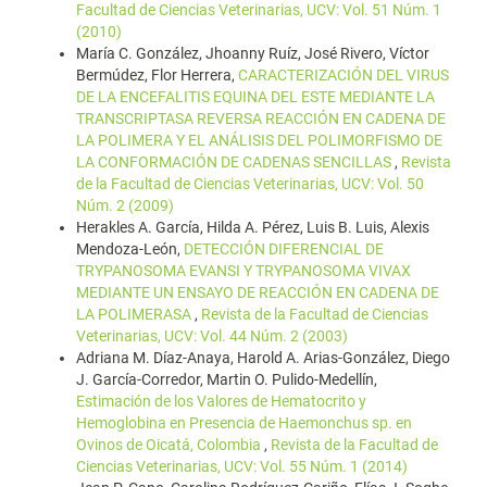
Facultad de Ciencias Veterinarias, UCV: Vol. 51 Núm. 1
(2010)
María C. González, Jhoanny Ruíz, José Rivero, Víctor
Bermúdez, Flor Herrera,
CARACTERIZACIÓN DEL VIRUS
DE LA ENCEFALITIS EQUINA DEL ESTE MEDIANTE LA
TRANSCRIPTASA REVERSA REACCIÓN EN CADENA DE
LA POLIMERA Y EL ANÁLISIS DEL POLIMORFISMO DE
LA CONFORMACIÓN DE CADENAS SENCILLAS
,
Revista
de la Facultad de Ciencias Veterinarias, UCV: Vol. 50
Núm. 2 (2009)
Herakles A. García, Hilda A. Pérez, Luis B. Luis, Alexis
Mendoza-León,
DETECCIÓN DIFERENCIAL DE
TRYPANOSOMA EVANSI Y TRYPANOSOMA VIVAX
MEDIANTE UN ENSAYO DE REACCIÓN EN CADENA DE
LA POLIMERASA
,
Revista de la Facultad de Ciencias
Veterinarias, UCV: Vol. 44 Núm. 2 (2003)
Adriana M. Díaz-Anaya, Harold A. Arias-González, Diego
J. García-Corredor, Martin O. Pulido-Medellín,
Estimación de los Valores de Hematocrito y
Hemoglobina en Presencia de Haemonchus sp. en
Ovinos de Oicatá, Colombia
,
Revista de la Facultad de
Ciencias Veterinarias, UCV: Vol. 55 Núm. 1 (2014)