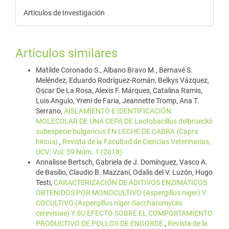
Artículos de Investigación
Artículos similares
Matilde Coronado S., Albano Bravo M., Bernavé S.
Meléndez, Eduardo Rodríguez-Román, Belkys Vázquez,
Oscar De La Rosa, Alexis F. Márques, Catalina Ramis,
Luis Angulo, Yreni de Faria, Jeannette Tromp, Ana T.
Serrano,
AISLAMIENTO E IDENTIFICACIÓN
MOLECULAR DE UNA CEPA DE Lactobacillus delbrueckii
subespecie bulgaricus EN LECHE DE CABRA (Capra
hircus)
,
Revista de la Facultad de Ciencias Veterinarias,
UCV: Vol. 59 Núm. 1 (2018)
Annalisse Bertsch, Gabriela de J. Domínguez, Vasco A.
de Basilio, Claudio B. Mazzani, Odalis del V. Luzón, Hugo
Testi,
CARACTERIZACIÓN DE ADITIVOS ENZIMÁTICOS
OBTENIDOS POR MONOCULTIVO (Aspergillus niger) Y
COCULTIVO (Aspergillus niger-Saccharomyces
cerevisiae) Y SU EFECTO SOBRE EL COMPORTAMIENTO
PRODUCTIVO DE POLLOS DE ENGORDE
,
Revista de la