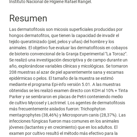
principal
Instituto Nacional de Higiene Rafael Rangel.
del
Resumen
artículo
Las dermatofitosis son micosis superficiales producidas por
hongos dermatofitos, que tienen la capacidad de invadir el
tejido queratinizado (piel, pelos y uñas) del hombre y los
animales. El objetivo fue evaluar las dermatofitosis en cobayos
de bioterio convencional de la Granja Experimental "La Torcaz".
Se realizó una investigación descriptiva y de campo durante un
año, explorándose variables clínicas y micológicas. Se tomaron
208 muestras al azar de piel aparentemente sana y escamas
epidérmicas o pelos. El tamaño de la muestra se estimó
mediante el programa Epi-info versión 5.01. A las muestras
obtenidas se les realizó examen directo con KOH al 10% + Tinta
Parker y se sembraron en placas de Petri conteniendo medio
de cultivo Mycosel y Lactrimel. Los agentes de dermatofitosis
más frecuentemente aislados fueron: Trichophyton
mentagrophytes (38,46%) y Microsporum canis (28,37%). Las
infecciones fúngicas fueron mas comunes en los animales
jóvenes (lactantes y en crecimiento) que en los adultos. El
examen por cultivo resultó el método más efectivo para la