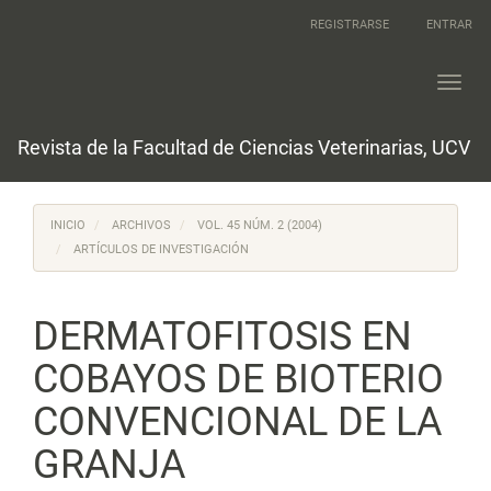
Navegación
REGISTRARSE
ENTRAR
principal
Contenido
principal
Toggl
Barra
navig
lateral
Revista de la Facultad de Ciencias Veterinarias, UCV
INICIO
ARCHIVOS
VOL. 45 NÚM. 2 (2004)
ARTÍCULOS DE INVESTIGACIÓN
DERMATOFITOSIS EN
COBAYOS DE BIOTERIO
CONVENCIONAL DE LA
GRANJA