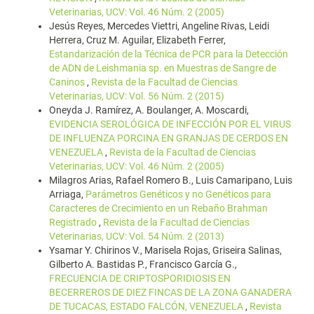
Veterinarias, UCV: Vol. 46 Núm. 2 (2005)
Jesús Reyes, Mercedes Viettri, Angeline Rivas, Leidi
Herrera, Cruz M. Aguilar, Elizabeth Ferrer,
Estandarización de la Técnica de PCR para la Detección
de ADN de Leishmania sp. en Muestras de Sangre de
Caninos
,
Revista de la Facultad de Ciencias
Veterinarias, UCV: Vol. 56 Núm. 2 (2015)
Oneyda J. Ramírez, A. Boulanger, A. Moscardi,
EVIDENCIA SEROLÓGICA DE INFECCIÓN POR EL VIRUS
DE INFLUENZA PORCINA EN GRANJAS DE CERDOS EN
VENEZUELA
,
Revista de la Facultad de Ciencias
Veterinarias, UCV: Vol. 46 Núm. 2 (2005)
Milagros Arias, Rafael Romero B., Luis Camaripano, Luis
Arriaga,
Parámetros Genéticos y no Genéticos para
Caracteres de Crecimiento en un Rebaño Brahman
Registrado
,
Revista de la Facultad de Ciencias
Veterinarias, UCV: Vol. 54 Núm. 2 (2013)
Ysamar Y. Chirinos V., Marisela Rojas, Griseira Salinas,
Gilberto A. Bastidas P., Francisco García G.,
FRECUENCIA DE CRIPTOSPORIDIOSIS EN
BECERREROS DE DIEZ FINCAS DE LA ZONA GANADERA
DE TUCACAS, ESTADO FALCÓN, VENEZUELA
,
Revista