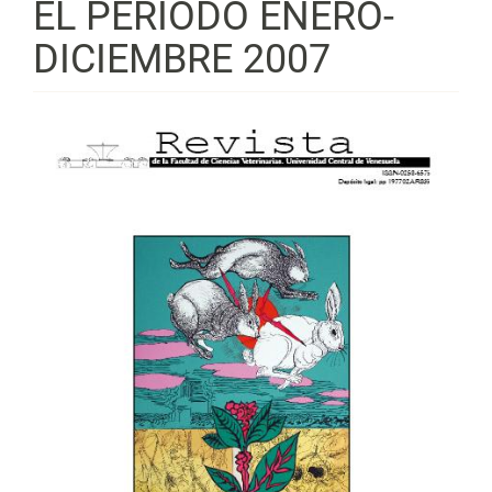
EL PERÍODO ENERO-
DICIEMBRE 2007
Barra
lateral
del
artículo