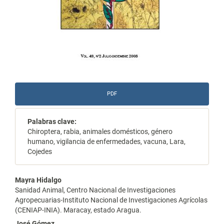
PDF
Palabras clave:
Chiroptera, rabia, animales domésticos, género
humano, vigilancia de enfermedades, vacuna, Lara,
Cojedes
Contenido
Mayra Hidalgo
Sanidad Animal, Centro Nacional de Investigaciones
principal
Agropecuarias-Instituto Nacional de Investigaciones Agrícolas
(CENIAP-INIA). Maracay, estado Aragua.
del
José Gómez