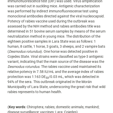
immunofluorescence test (DIF) was used. Virus amplification
was carried out in suckling mice. Antigenic characterization
was performed by indirect immunofluorescense test using
monoclonal antibodies directed against the viral nucleocapsid.
Potency of rabies vaccine used during the outbreak was
assessed by the NIH method and rabies antibodies title was
determined in 51 bovine serum samples by means of the serum
neutralization method in young mice. The distribution of the
eighteen positive samples in Lara State was as follows: 1
human, 8 cattle, 1 horse, 3 goats, 3 sheeps, and 2 vampire bats
(
Desmodus rotundus
). One horse was detected positive in
Cojedes State. Viral strains were classified as type-3 antigenic
variant, indicating that the main source of the disease was the
Desmodus rotundus
. The rabies vaccine used maintained its
relative potency in 7.58 IU/mL and the average index of rabies
protection was 1:163 DE
/0.03 mL, which was detected in
50
94% of the sera. This outbreak originated in the Morán
Municipality of Lara State, underscoring the great risk that wild
rabies represents to human health.
(
Key words
: Chiroptera; rabies; domestic animals; mankind;
disease surveillance; vaccines; Lara; Cojedes)