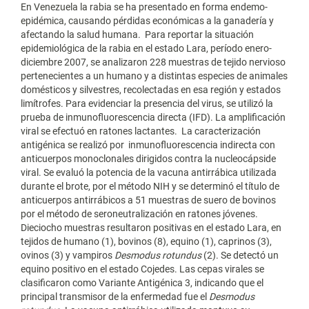
En Venezuela la rabia se ha presentado en forma endemo-
epidémica, causando pérdidas económicas a la ganadería y
afectando la salud humana. Para reportar la situación
epidemiológica de la rabia en el estado Lara, período enero-
diciembre 2007, se analizaron 228 muestras de tejido nervioso
pertenecientes a un humano y a distintas especies de animales
domésticos y silvestres, recolectadas en esa región y estados
limítrofes. Para evidenciar la presencia del virus, se utilizó la
prueba de inmunofluorescencia directa (IFD). La amplificación
viral se efectuó en ratones lactantes. La caracterización
antigénica se realizó por inmunofluorescencia indirecta con
anticuerpos monoclonales dirigidos contra la nucleocápside
viral. Se evaluó la potencia de la vacuna antirrábica utilizada
durante el brote, por el método NIH y se determinó el título de
anticuerpos antirrábicos a 51 muestras de suero de bovinos
por el método de seroneutralización en ratones jóvenes.
Dieciocho muestras resultaron positivas en el estado Lara, en
tejidos de humano (1), bovinos (8), equino (1), caprinos (3),
ovinos (3) y vampiros
Desmodus rotundus
(2). Se detectó un
equino positivo en el estado Cojedes. Las cepas virales se
clasificaron como Variante Antigénica 3, indicando que el
principal transmisor de la enfermedad fue el
Desmodus