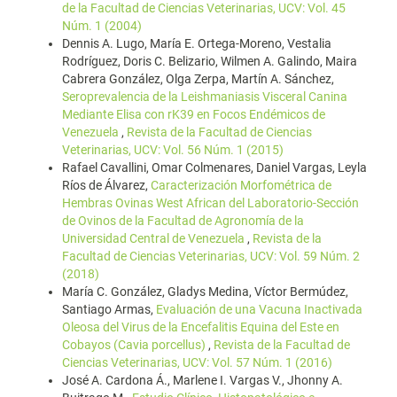
de la Facultad de Ciencias Veterinarias, UCV: Vol. 45
Núm. 1 (2004)
Dennis A. Lugo, María E. Ortega-Moreno, Vestalia
Rodríguez, Doris C. Belizario, Wilmen A. Galindo, Maira
Cabrera González, Olga Zerpa, Martín A. Sánchez,
Seroprevalencia de la Leishmaniasis Visceral Canina
Mediante Elisa con rK39 en Focos Endémicos de
Venezuela
,
Revista de la Facultad de Ciencias
Veterinarias, UCV: Vol. 56 Núm. 1 (2015)
Rafael Cavallini, Omar Colmenares, Daniel Vargas, Leyla
Ríos de Álvarez,
Caracterización Morfométrica de
Hembras Ovinas West African del Laboratorio-Sección
de Ovinos de la Facultad de Agronomía de la
Universidad Central de Venezuela
,
Revista de la
Facultad de Ciencias Veterinarias, UCV: Vol. 59 Núm. 2
(2018)
María C. González, Gladys Medina, Víctor Bermúdez,
Santiago Armas,
Evaluación de una Vacuna Inactivada
Oleosa del Virus de la Encefalitis Equina del Este en
Cobayos (Cavia porcellus)
,
Revista de la Facultad de
Ciencias Veterinarias, UCV: Vol. 57 Núm. 1 (2016)
José A. Cardona Á., Marlene I. Vargas V., Jhonny A.