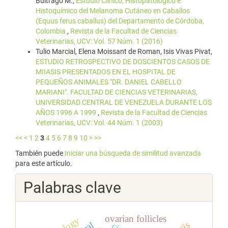
Buitrago M.,
Estudio Clínico, Histopatológico e
Histoquímico del Melanoma Cutáneo en Caballos
(Equus ferus caballus) del Departamento de Córdoba,
Colombia
,
Revista de la Facultad de Ciencias
Veterinarias, UCV: Vol. 57 Núm. 1 (2016)
Tulio Marcial, Elena Moissant de Roman, Isis Vivas Pivat,
ESTUDIO RETROSPECTIVO DE DOSCIENTOS CASOS DE
MIIASIS PRESENTADOS EN EL HOSPITAL DE
PEQUEÑOS ANIMALES "DR. DANIEL CABELLO
MARIANI". FACULTAD DE CIENCIAS VETERINARIAS,
UNIVERSIDAD CENTRAL DE VENEZUELA DURANTE LOS
AÑOS 1996 A 1999
,
Revista de la Facultad de Ciencias
Veterinarias, UCV: Vol. 44 Núm. 1 (2003)
<<
<
1
2
3
4
5
6
7
8
9
10
>
>>
También puede
Iniciar una búsqueda de similitud avanzada
para este artículo.
Palabras clave
ovarian follicles