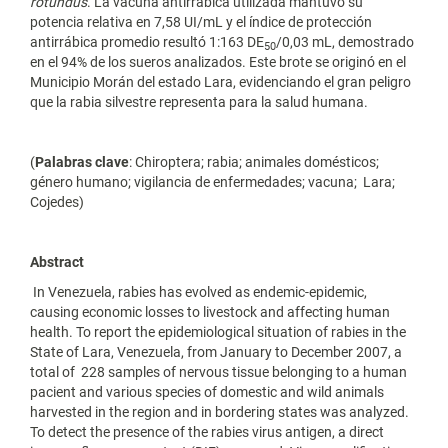
rotundus
. La vacuna antirrábica utilizada mantuvo su
potencia relativa en 7,58 UI/mL y el índice de protección
antirrábica promedio resultó 1:163 DE
/0,03 mL, demostrado
50
en el 94% de los sueros analizados. Este brote se originó en el
Municipio Morán del estado Lara, evidenciando el gran peligro
que la rabia silvestre representa para la salud humana.
(
Palabras clave
: Chiroptera; rabia; animales domésticos;
género humano; vigilancia de enfermedades; vacuna; Lara;
Cojedes)
Abstract
In Venezuela, rabies has evolved as endemic-epidemic,
causing economic losses to livestock and affecting human
health. To report the epidemiological situation of rabies in the
State of Lara, Venezuela, from January to December 2007, a
total of 228 samples of nervous tissue belonging to a human
pacient and various species of domestic and wild animals
harvested in the region and in bordering states was analyzed.
To detect the presence of the rabies virus antigen, a direct