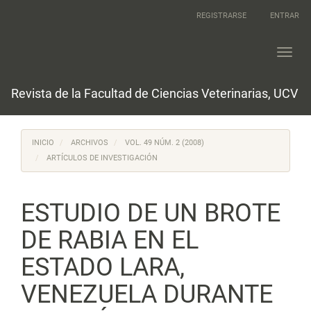
Navegación
REGISTRARSE
ENTRAR
principal
Contenido
principal
Toggl
Barra
navig
lateral
Revista de la Facultad de Ciencias Veterinarias, UCV
INICIO
ARCHIVOS
VOL. 49 NÚM. 2 (2008)
ARTÍCULOS DE INVESTIGACIÓN
ESTUDIO DE UN BROTE
DE RABIA EN EL
ESTADO LARA,
VENEZUELA DURANTE