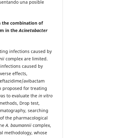
resentando una posible
n the combination of
am in the
Acinetobacter
ating infections caused by
nii
complex are limited.
g infections caused by
erse effects,
ceftazidime/avibactam
 proposed for treating
was to evaluate the
in vitro
n methods, Drop test,
romatography, searching
 of the pharmacological
the
A. baumannii
complex,
tal methodology, whose