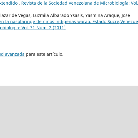
extendido
,
Revista de la Sociedad Venezolana de Microbiología: Vol
alazar de Vegas, Luzmila Albarado Ysasis, Yasmina Araque, José
en la nasofaringe de niños indígenas warao. Estado Sucre,Venezu
obiología: Vol. 31 Núm. 2 (2011)
tud avanzada
para este artículo.