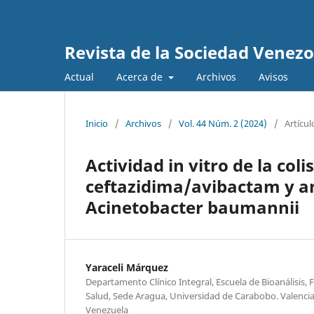
Revista de la Sociedad Venez
Actual
Acerca de
Archivos
Avisos
Inicio
/
Archivos
/
Vol. 44 Núm. 2 (2024)
/
Artícul
Actividad in vitro de la col
ceftazidima/avibactam y a
Acinetobacter baumannii
Yaraceli Márquez
Departamento Clínico Integral, Escuela de Bioanálisis, F
Salud, Sede Aragua, Universidad de Carabobo. Valenci
Venezuela