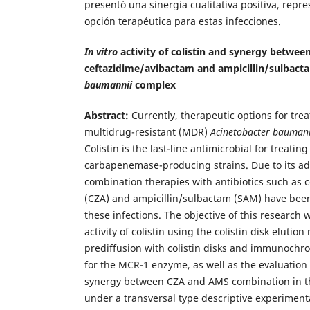
presentó una sinergia cualitativa positiva, rep
opción terapéutica para estas infecciones.
In vitro
activity of colistin and synergy betwee
ceftazidime/avibactam and ampicillin/sulbact
baumannii
complex
Abstract:
Currently, therapeutic options for tre
multidrug-resistant (MDR)
Acinetobacter bauman
Colistin is the last-line antimicrobial for treatin
carbapenemase-producing strains. Due to its adv
combination therapies with antibiotics such as 
(CZA) and ampicillin/sulbactam (SAM) have been
these infections. The objective of this research 
activity of colistin using the colistin disk elutio
prediffusion with colistin disks and immunoch
for the MCR-1 enzyme, as well as the evaluation
synergy between CZA and AMS combination in 
under a transversal type descriptive experimen