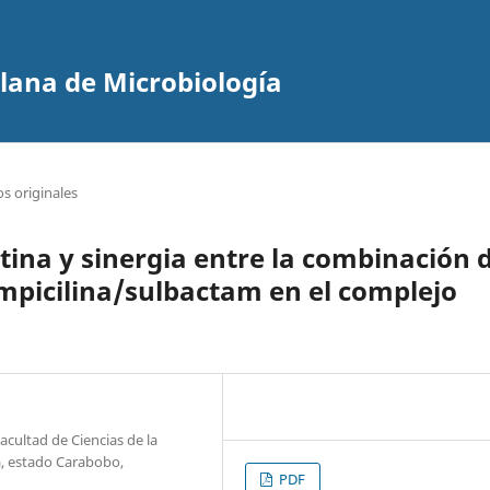
olana de Microbiología
os originales
istina y sinergia entre la combinación 
mpicilina/sulbactam en el complejo
acultad de Ciencias de la
a, estado Carabobo,
PDF