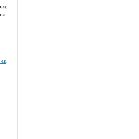
uez,
ina
 4.0
.