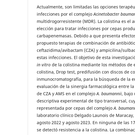
Actualmente, son limitadas las opciones terapéu
infecciones por el complejo
Acinetobacter bauma
multidrogorresistente (MDR). La colistina es el 
elección para tratar infecciones por cepas prod
carbapenemasas. Debido a que presenta efectos
propuesto terapias de combinación de antibióti
ceftazidima/avibactam (CZA) y ampicilina/sulba
estas infecciones. El objetivo de esta investigaci
in vitro
de la colistina mediante los métodos de 
colistina, Drop test, predifusión con discos de co
inmunocromatografía, para la búsqueda de la e
evaluación de la sinergia farmacológica entre l
de CZA y AMS en el complejo
A. baumannii
, bajo
descriptiva experimental de tipo transversal, c
representada por cepas del complejo
A. baumann
laboratorio clínico Delgado Launois de Maracay,
agosto 2022 y agosto 2023. En ninguna de las 
se detectó resistencia a la colistina. La combina