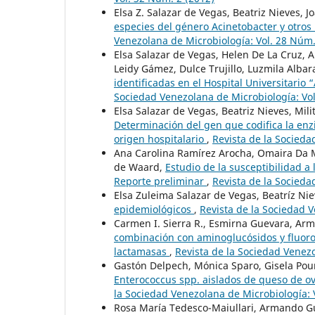
Elsa Z. Salazar de Vegas, Beatriz Nieves, Jo
especies del género Acinetobacter y otro
Venezolana de Microbiología: Vol. 28 Núm.
Elsa Salazar de Vegas, Helen De La Cruz, A
Leidy Gámez, Dulce Trujillo, Luzmila Alba
identificadas en el Hospital Universitario
Sociedad Venezolana de Microbiología: Vol
Elsa Salazar de Vegas, Beatriz Nieves, Mil
Determinación del gen que codifica la en
origen hospitalario
,
Revista de la Socieda
Ana Carolina Ramírez Arocha, Omaira Da M
de Waard,
Estudio de la susceptibilidad a
Reporte preliminar
,
Revista de la Socieda
Elsa Zuleima Salazar de Vegas, Beatríz Ni
epidemiológicos
,
Revista de la Sociedad 
Carmen I. Sierra R., Esmirna Guevara, Ar
combinación con aminoglucósidos y fluor
lactamasas
,
Revista de la Sociedad Venezo
Gastón Delpech, Mónica Sparo, Gisela Pour
Enterococcus spp. aislados de queso de ove
la Sociedad Venezolana de Microbiología: 
Rosa María Tedesco-Maiullari, Armando G