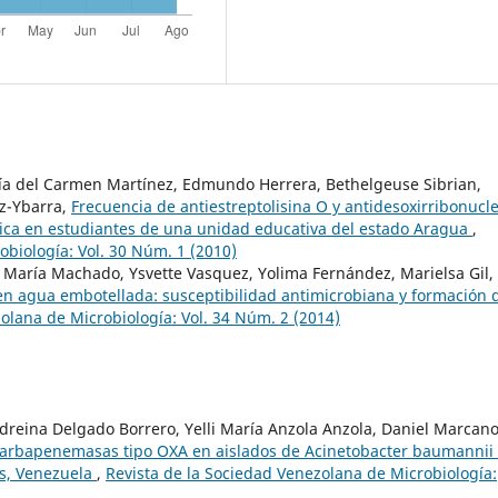
ía del Carmen Martínez, Edmundo Herrera, Bethelgeuse Sibrian,
ez-Ybarra,
Frecuencia de antiestreptolisina O y antidesoxirribonucl
cica en estudiantes de una unidad educativa del estado Aragua
,
obiología: Vol. 30 Núm. 1 (2010)
 María Machado, Ysvette Vasquez, Yolima Fernández, Marielsa Gil,
n agua embotellada: susceptibilidad antimicrobiana y formación 
olana de Microbiología: Vol. 34 Núm. 2 (2014)
dreina Delgado Borrero, Yelli María Anzola Anzola, Daniel Marcan
carbapenemasas tipo OXA en aislados de Acinetobacter baumannii
as, Venezuela
,
Revista de la Sociedad Venezolana de Microbiología: