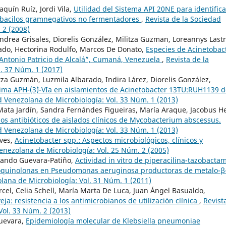
aquín Ruíz, Jordi Vila,
Utilidad del Sistema API 20NE para identifica
s bacilos gramnegativos no fermentadores
,
Revista de la Sociedad
 2 (2008)
ndrea Grisales, Diorelis González, Militza Guzman, Loreannys Lastr
rado, Hectorina Rodulfo, Marcos De Donato,
Especies de Acinetobac
 “Antonio Patricio de Alcalá”, Cumaná, Venezuela
,
Revista de la
. 37 Núm. 1 (2017)
itza Guzmán, Luzmila Albarado, Indira Lárez, Diorelis González,
zima APH-(3´)-VIa en aislamientos de Acinetobacter 13TU:RUH1139 
d Venezolana de Microbiología: Vol. 33 Núm. 1 (2013)
ata Jardín, Sandra Fernándes Figueiras, María Araque, Jacobus H
 los antibióticos de aislados clínicos de Mycobacterium abscessus.
d Venezolana de Microbiología: Vol. 33 Núm. 1 (2013)
eves,
Acinetobacter spp.: Aspectos microbiológicos, clínicos y
Venezolana de Microbiología: Vol. 25 Núm. 2 (2005)
mando Guevara-Patiño,
Actividad in vitro de piperacilina-tazobacta
oquinolonas en Pseudomonas aeruginosa productoras de metalo-β
lana de Microbiología: Vol. 31 Núm. 1 (2011)
cel, Celia Schell, María Marta De Luca, Juan Ángel Basualdo,
ja: resistencia a los antimicrobianos de utilización clínica
,
Revist
Vol. 33 Núm. 2 (2013)
uevara,
Epidemiología molecular de Klebsiella pneumoniae