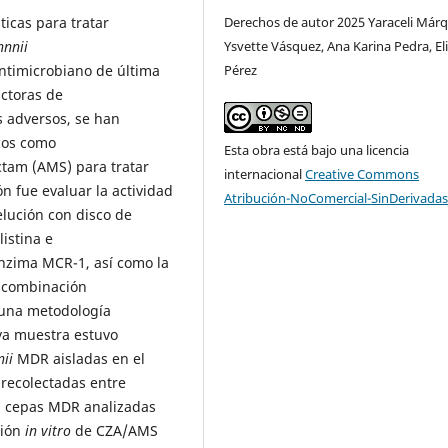
ticas para tratar
Derechos de autor 2025 Yaraceli Márq
nnnii
Ysvette Vásquez, Ana Karina Pedra, El
antimicrobiano de última
Pérez
uctoras de
 adversos, se han
cos como
Esta obra está bajo una licencia
ctam (AMS) para tratar
internacional
Creative Commons
ón fue evaluar la actividad
Atribución-NoComercial-SinDerivadas
elución con disco de
listina e
nzima MCR-1, así como la
a combinación
 una metodología
uya muestra estuvo
ii
MDR aisladas en el
 recolectadas entre
17 cepas MDR analizadas
ción
in vitro
de CZA/AMS