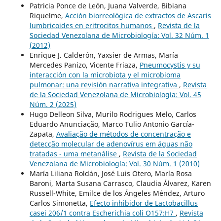
Patricia Ponce de León, Juana Valverde, Bibiana
Riquelme,
Acción biorreológica de extractos de Ascaris
lumbricoides en eritrocitos humanos
,
Revista de la
Sociedad Venezolana de Microbiología: Vol. 32 Núm. 1
(2012)
Enrique J. Calderón, Yaxsier de Armas, María
Mercedes Panizo, Vicente Friaza,
Pneumocystis y su
interacción con la microbiota y el microbioma
pulmonar: una revisión narrativa integrativa
,
Revista
de la Sociedad Venezolana de Microbiología: Vol. 45
Núm. 2 (2025)
Hugo Delleon Silva, Murilo Rodrigues Melo, Carlos
Eduardo Anunciação, Marco Tulio Antonio García-
Zapata,
Avaliação de métodos de concentração e
detecção molecular de adenovírus em águas não
tratadas - uma metanálise
,
Revista de la Sociedad
Venezolana de Microbiología: Vol. 30 Núm. 1 (2010)
María Liliana Roldán, José Luis Otero, María Rosa
Baroni, Marta Susana Carrasco, Claudia Álvarez, Karen
Russell-White, Emilce de los Ángeles Méndez, Arturo
Carlos Simonetta,
Efecto inhibidor de Lactobacillus
casei 206/1 contra Escherichia coli O157:H7
,
Revista