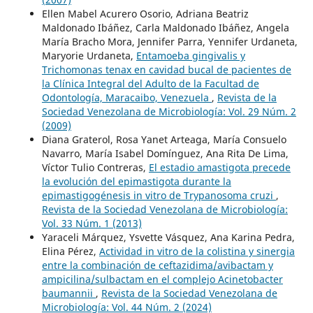
Ellen Mabel Acurero Osorio, Adriana Beatriz
Maldonado Ibáñez, Carla Maldonado Ibáñez, Angela
María Bracho Mora, Jennifer Parra, Yennifer Urdaneta,
Maryorie Urdaneta,
Entamoeba gingivalis y
Trichomonas tenax en cavidad bucal de pacientes de
la Clínica Integral del Adulto de la Facultad de
Odontología, Maracaibo, Venezuela
,
Revista de la
Sociedad Venezolana de Microbiología: Vol. 29 Núm. 2
(2009)
Diana Graterol, Rosa Yanet Arteaga, María Consuelo
Navarro, María Isabel Domínguez, Ana Rita De Lima,
Víctor Tulio Contreras,
El estadio amastigota precede
la evolución del epimastigota durante la
epimastigogénesis in vitro de Trypanosoma cruzi
,
Revista de la Sociedad Venezolana de Microbiología:
Vol. 33 Núm. 1 (2013)
Yaraceli Márquez, Ysvette Vásquez, Ana Karina Pedra,
Elina Pérez,
Actividad in vitro de la colistina y sinergia
entre la combinación de ceftazidima/avibactam y
ampicilina/sulbactam en el complejo Acinetobacter
baumannii
,
Revista de la Sociedad Venezolana de
Microbiología: Vol. 44 Núm. 2 (2024)