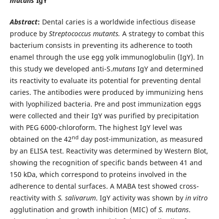
mutans
IgY
Abstract
:
Dental caries is a worldwide infectious disease
produce by
Streptococcus mutants.
A strategy to combat this
bacterium consists in preventing its adherence to tooth
enamel through the use egg yolk immunoglobulin (IgY). In
this study we developed anti-S.
mutans
IgY and determined
its reactivity to evaluate its potential for preventing dental
caries. The antibodies were produced by immunizing hens
with lyophilized bacteria. Pre and post immunization eggs
were collected and their IgY was purified by precipitation
with PEG 6000-chloroform. The highest IgY level was
nd
obtained on the 42
day post-immunization, as measured
by an ELISA test. Reactivity was determined by Western Blot,
showing the recognition of specific bands between 41 and
150 kDa, which correspond to proteins involved in the
adherence to dental surfaces. A MABA test showed cross-
reactivity with
S. salivarum
. IgY activity was shown by
in vitro
agglutination and growth inhibition (MIC) of
S. mutans
.