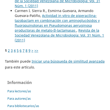
de la Sociedad Venezolana de Microbiología: Vol. 31
Núm. 1 (2011)
Carmen I. Sierra R., Esmirna Guevara, Armando
Guevara-Patiño,
Actividad in vitro de piperacilina-
tazobactam en combinación con aminoglucósidos y
fluoroquinolonas en Pseudomonas aeruginosa
productoras de metalo-β-lactamasas
,
Revista de la
Sociedad Venezolana de Microbiología: Vol. 31 Núm. 1
(2011)
1
2
3
4
5
6
7
8
9
>
>>
También puede
Iniciar una búsqueda de similitud avanzada
para este artículo.
Información
Para lectores/as
Para autores/as
Para bibliotecarios/as