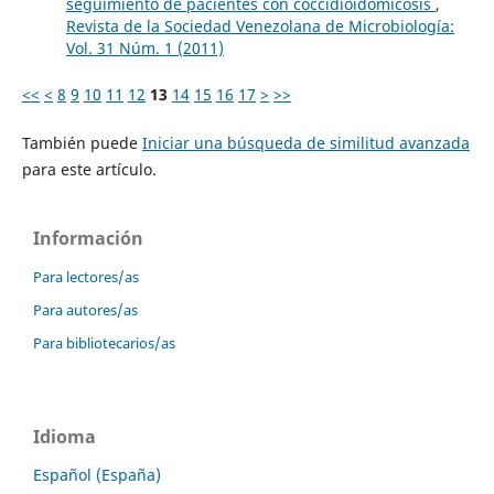
seguimiento de pacientes con coccidioidomicosis
,
Revista de la Sociedad Venezolana de Microbiología:
Vol. 31 Núm. 1 (2011)
<<
<
8
9
10
11
12
13
14
15
16
17
>
>>
También puede
Iniciar una búsqueda de similitud avanzada
para este artículo.
Información
Para lectores/as
Para autores/as
Para bibliotecarios/as
Idioma
Español (España)