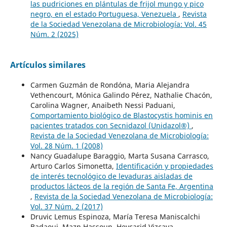
las pudriciones en plántulas de frijol mungo y pico
negro, en el estado Portuguesa, Venezuela
,
Revista
de la Sociedad Venezolana de Microbiología: Vol. 45
Núm. 2 (2025)
Artículos similares
Carmen Guzmán de Rondóna, Maria Alejandra
Vethencourt, Mónica Galindo Pérez, Nathalie Chacón,
Carolina Wagner, Anaibeth Nessi Paduani,
Comportamiento biológico de Blastocystis hominis en
pacientes tratados con Secnidazol (Unidazol®)
,
Revista de la Sociedad Venezolana de Microbiología:
Vol. 28 Núm. 1 (2008)
Nancy Guadalupe Baraggio, Marta Susana Carrasco,
Arturo Carlos Simonetta,
Identificación y propiedades
de interés tecnológico de levaduras aisladas de
productos lácteos de la región de Santa Fe, Argentina
,
Revista de la Sociedad Venezolana de Microbiología:
Vol. 37 Núm. 2 (2017)
Druvic Lemus Espinoza, María Teresa Maniscalchi
Badaoui, Mazn Hassoun, Heycarid Vizcaya,