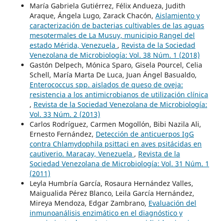
María Gabriela Gutiérrez, Félix Andueza, Judith
Araque, Ángela Lugo, Zarack Chacón,
Aislamiento y
caracterización de bacterias cultivables de las aguas
mesotermales de La Musuy, municipio Rangel del
estado Mérida, Venezuela
,
Revista de la Sociedad
Venezolana de Microbiología: Vol. 38 Núm. 1 (2018)
Gastón Delpech, Mónica Sparo, Gisela Pourcel, Celia
Schell, María Marta De Luca, Juan Ángel Basualdo,
Enterococcus spp. aislados de queso de oveja:
resistencia a los antimicrobianos de utilización clínica
,
Revista de la Sociedad Venezolana de Microbiología:
Vol. 33 Núm. 2 (2013)
Carlos Rodríguez, Carmen Mogollón, Bibi Nazila Ali,
Ernesto Fernández,
Detección de anticuerpos IgG
contra Chlamydophila psittaci en aves psitácidas en
cautiverio. Maracay, Venezuela
,
Revista de la
Sociedad Venezolana de Microbiología: Vol. 31 Núm. 1
(2011)
Leyla Humbría García, Rosaura Hernández Valles,
Maigualida Pérez Blanco, Leila García Hernández,
Mireya Mendoza, Edgar Zambrano,
Evaluación del
inmunoanálisis enzimático en el diagnóstico y