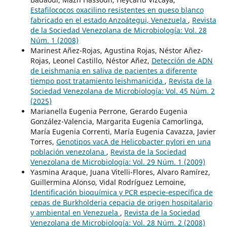
Estafilococos oxacilino resistentes en queso blanco
fabricado en el estado Anzoátegui, Venezuela
,
Revista
de la Sociedad Venezolana de Microbiología: Vol. 28
Núm. 1 (2008)
Marinest Añez-Rojas, Agustina Rojas, Néstor Añez-
Rojas, Leonel Castillo, Néstor Añez,
Detección de ADN
de Leishmania en saliva de pacientes a diferente
tiempo post tratamiento leishmanicida
,
Revista de la
Sociedad Venezolana de Microbiología: Vol. 45 Núm. 2
(2025)
Marianella Eugenia Perrone, Gerardo Eugenia
González-Valencia, Margarita Eugenia Camorlinga,
María Eugenia Correnti, María Eugenia Cavazza, Javier
Torres,
Genotipos vacA de Helicobacter pylori en una
población venezolana
,
Revista de la Sociedad
Venezolana de Microbiología: Vol. 29 Núm. 1 (2009)
Yasmina Araque, Juana Vitelli-Flores, Alvaro Ramírez,
Guillermina Alonso, Vidal Rodríguez Lemoine,
Identificación bioquímica y PCR especie-específica de
cepas de Burkholderia cepacia de origen hospitalario
y ambiental en Venezuela
,
Revista de la Sociedad
Venezolana de Microbiología: Vol. 28 Núm. 2 (2008)