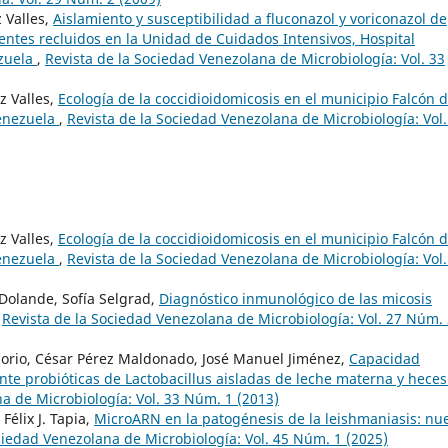
 Valles,
Aislamiento y susceptibilidad a fluconazol y voriconazol de
ntes recluidos en la Unidad de Cuidados Intensivos, Hospital
ezuela
,
Revista de la Sociedad Venezolana de Microbiología: Vol. 33
z Valles,
Ecología de la coccidioidomicosis en el municipio Falcón d
Venezuela
,
Revista de la Sociedad Venezolana de Microbiología: Vol.
z Valles,
Ecología de la coccidioidomicosis en el municipio Falcón d
Venezuela
,
Revista de la Sociedad Venezolana de Microbiología: Vol.
Dolande, Sofía Selgrad,
Diagnóstico inmunológico de las micosis
,
Revista de la Sociedad Venezolana de Microbiología: Vol. 27 Núm.
sorio, César Pérez Maldonado, José Manuel Jiménez,
Capacidad
 probióticas de Lactobacillus aisladas de leche materna y heces
a de Microbiología: Vol. 33 Núm. 1 (2013)
Félix J. Tapia,
MicroARN en la patogénesis de la leishmaniasis: nu
ciedad Venezolana de Microbiología: Vol. 45 Núm. 1 (2025)