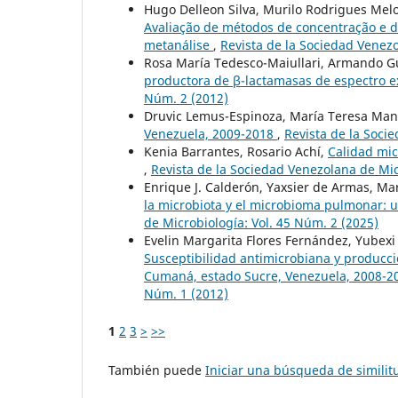
Hugo Delleon Silva, Murilo Rodrigues Mel
Avaliação de métodos de concentração e 
metanálise
,
Revista de la Sociedad Venezo
Rosa María Tedesco-Maiullari, Armando G
productora de β-lactamasas de espectro 
Núm. 2 (2012)
Druvic Lemus-Espinoza, María Teresa Mani
Venezuela, 2009-2018
,
Revista de la Soci
Kenia Barrantes, Rosario Achí,
Calidad mic
,
Revista de la Sociedad Venezolana de Mic
Enrique J. Calderón, Yaxsier de Armas, Ma
la microbiota y el microbioma pulmonar: u
de Microbiología: Vol. 45 Núm. 2 (2025)
Evelin Margarita Flores Fernández, Yubexi
Susceptibilidad antimicrobiana y producc
Cumaná, estado Sucre, Venezuela, 2008-2
Núm. 1 (2012)
1
2
3
>
>>
También puede
Iniciar una búsqueda de simili