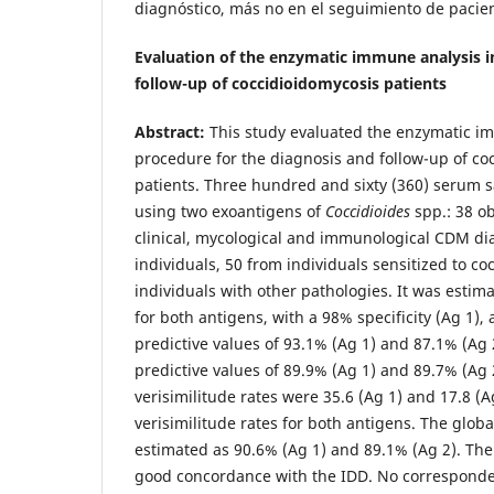
diagnóstico, más no en el seguimiento de pacie
Evaluation of the enzymatic immune analysis i
follow-up of coccidioidomycosis patients
Abstract:
This study evaluated the enzymatic im
procedure for the diagnosis and follow-up of c
patients. Three hundred and sixty (360) serum 
using two exoantigens of
Coccidioides
spp.: 38 o
clinical, mycological and immunological CDM di
individuals, 50 from individuals sensitized to c
individuals with other pathologies. It was estima
for both antigens, with a 98% specificity (Ag 1),
predictive values of 93.1% (Ag 1) and 87.1% (Ag 
predictive values of 89.9% (Ag 1) and 89.7% (Ag 
verisimilitude rates were 35.6 (Ag 1) and 17.8 (A
verisimilitude rates for both antigens. The glob
estimated as 90.6% (Ag 1) and 89.1% (Ag 2). The
good concordance with the IDD. No correspond