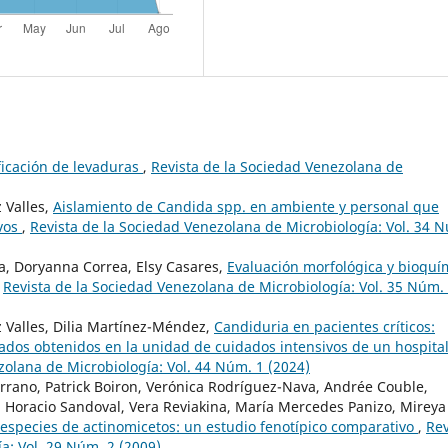
ficación de levaduras
,
Revista de la Sociedad Venezolana de
 Valles,
Aislamiento de Candida spp. en ambiente y personal que
ivos
,
Revista de la Sociedad Venezolana de Microbiología: Vol. 34 
, Doryanna Correa, Elsy Casares,
Evaluación morfológica y bioquí
,
Revista de la Sociedad Venezolana de Microbiología: Vol. 35 Núm.
 Valles, Dilia Martínez-Méndez,
Candiduria en pacientes críticos:
slados obtenidos en la unidad de cuidados intensivos de un hospita
zolana de Microbiología: Vol. 44 Núm. 1 (2024)
rrano, Patrick Boiron, Verónica Rodríguez-Nava, Andrée Couble,
 Horacio Sandoval, Vera Reviakina, María Mercedes Panizo, Mireya
e especies de actinomicetos: un estudio fenotípico comparativo
,
Rev
a: Vol. 29 Núm. 2 (2009)