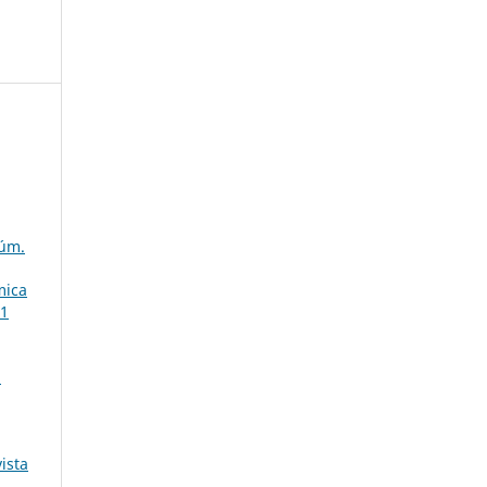
Núm.
mica
 1
l
ista