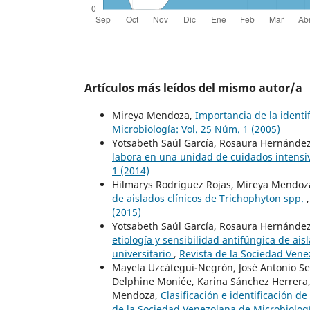
Artículos más leídos del mismo autor/a
Mireya Mendoza,
Importancia de la identi
Microbiología: Vol. 25 Núm. 1 (2005)
Yotsabeth Saúl García, Rosaura Hernández
labora en una unidad de cuidados intens
1 (2014)
Hilmarys Rodríguez Rojas, Mireya Mendoza
de aislados clínicos de Trichophyton spp.
(2015)
Yotsabeth Saúl García, Rosaura Hernández
etiología y sensibilidad antifúngica de ai
universitario
,
Revista de la Sociedad Vene
Mayela Uzcátegui-Negrón, José Antonio Se
Delphine Moniée, Karina Sánchez Herrera,
Mendoza,
Clasificación e identificación d
de la Sociedad Venezolana de Microbiologí