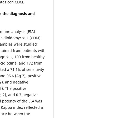
ntes con CDM.
n the diagnosis and
mune analysis (EIA)
occidioidomycosis (CDM)
samples were studied
btained from patients with
agnosis, 100 from healthy
occidiodine, and 172 from
ted a 71.1% of sensitivity
 and 96% (Ag 2), positive
2), and negative
2). The positive
g 2), and 0.3 negative
al potency of the EIA was
 Kappa index reflected a
ence between the