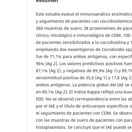
Resumen
Este estudio evaluó el inmunoanálisis enzimático
y seguimiento de pacientes con coccidioidomicos
360 muestras de suero: 38 provenientes de paci
clínico, micológico e inmunológico de CDM, 100 
de pacientes sensibilizados a la coccidioidina y 
empleando dos exoantígenos de
Coccidioides
spp
fue de 71,1% para ambos antígenos, con especif
96% (Ag 2). Los valores predictivos positivos fue
87,1% (Ag 2), y negativos de 89,9% (Ag 1) y 89,7
verosimilitud positiva de 35,6 (Ag 1) y 17,8 (Ag 2
ambos antígenos. La potencia global del IAE se 
en 89,1% (Ag 2). El índice Kappa reflejó una bu
IDD. No se observó correspondencia entre las a
por el IAE y el título de anticuerpos específico
el seguimiento de pacientes con CDM. Se obser
con las muestras de suero de pacientes con par
histoplasmosis. Se concluyó que el IAE puede ser