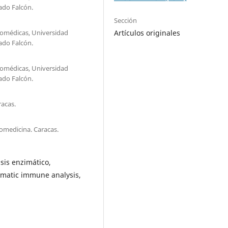
ado Falcón.
Sección
iomédicas, Universidad
Artículos originales
ado Falcón.
iomédicas, Universidad
ado Falcón.
racas.
iomedicina. Caracas.
sis enzimático,
ymatic immune analysis,