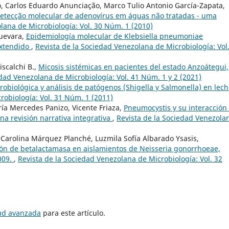
o, Carlos Eduardo Anunciação, Marco Tulio Antonio García-Zapata,
detecção molecular de adenovírus em águas não tratadas - uma
lana de Microbiología: Vol. 30 Núm. 1 (2010)
uevara,
Epidemiología molecular de Klebsiella pneumoniae
extendido
,
Revista de la Sociedad Venezolana de Microbiología: Vol
scalchi B.,
Micosis sistémicas en pacientes del estado Anzoátegui,
edad Venezolana de Microbiología: Vol. 41 Núm. 1 y 2 (2021)
robiológica y análisis de patógenos (Shigella y Salmonella) en lec
robiología: Vol. 31 Núm. 1 (2011)
ría Mercedes Panizo, Vicente Friaza,
Pneumocystis y su interacción
na revisión narrativa integrativa
,
Revista de la Sociedad Venezola
 Carolina Márquez Planché, Luzmila Sofía Albarado Ysasis,
ión de betalactamasa en aislamientos de Neisseria gonorrhoeae,
009.
,
Revista de la Sociedad Venezolana de Microbiología: Vol. 32
tud avanzada
para este artículo.