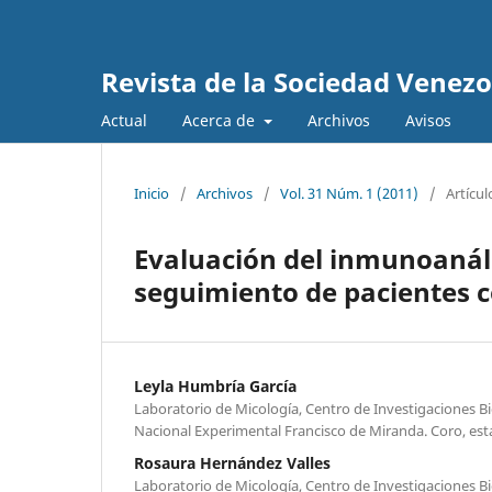
Revista de la Sociedad Venez
Actual
Acerca de
Archivos
Avisos
Inicio
/
Archivos
/
Vol. 31 Núm. 1 (2011)
/
Artícul
Evaluación del inmunoanáli
seguimiento de pacientes c
Leyla Humbría García
Laboratorio de Micología, Centro de Investigaciones B
Nacional Experimental Francisco de Miranda. Coro, est
Rosaura Hernández Valles
Laboratorio de Micología, Centro de Investigaciones B