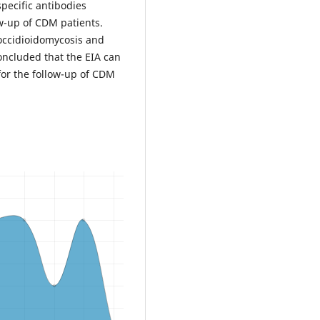
specific antibodies
w-up of CDM patients.
occidioidomycosis and
oncluded that the EIA can
for the follow-up of CDM