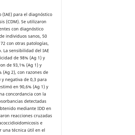
 (IAE) para el diagnóstico
is (CDM). Se utilizaron
entes con diagnóstico
de individuos sanos, 50
172 con otras patologías,
. La sensibilidad del IAE
icidad de 98% (Ag 1) y
ron de 93,1% (Ag 1) y
% (Ag 2), con razones de
) y negativa de 0,3 para
estimó en 90,6% (Ag 1) y
ena concordancia con la
bsorbancias detectadas
s obtenido mediante IDD en
varon reacciones cruzadas
acoccidioidomicosis e
 una técnica útil en el