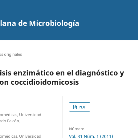
olana de Microbiología
os originales
sis enzimático en el diagnóstico y
on coccidioidomicosis
PDF
iomédicas, Universidad
ado Falcón.
Número
iomédicas, Universidad
Vol. 31 Núm. 1 (2011)