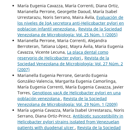
María Eugenia Cavazza, María Correnti, Diana Ortiz,
Marianella Perrone, Georgette Daoud, María Isabel
Urrestarazu, Noris Serrano, Maira Ávila,
Evaluación de
los niveles de IgA secretora anti-Helicobacter pylori en
poblacion infantil venezolana
,
Revista de la Sociedad
Venezolana de Microbiología: Vol. 25 Núm. 1 (2005)
Marianella Perrone, Maria Correnti, Alejandra
Berroteran, Tatiana López, Mayra Ávila, Maria Eugenia
Cavazza, Vicente Lecuna,
La placa dental como
reservorio de Helicobacter pylori
,
Revista de la
Sociedad Venezolana de Microbiología: Vol. 27 Núm. 2
(2007)
Marianella Eugenia Perrone, Gerardo Eugenia
González-Valencia, Margarita Eugenia Camorlinga,
María Eugenia Correnti, María Eugenia Cavazza, Javier
Torres,
Genotipos vacA de Helicobacter pylori en una
población venezolana
,
Revista de la Sociedad
Venezolana de Microbiología: Vol. 29 Núm. 1 (2009)
María ugenia Cavazza, María Isabel Urrestarazu, Noris
Serrano, Diana Ortiz-Princz,
Antibiotic susceptibility in
Helicobacter pylori strains isolated from Venezuelan
patients with duodenal ulcer
,
Revista de la Sociedad