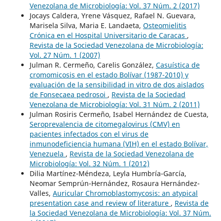
Venezolana de Microbiología: Vol. 37 Núm. 2 (2017)
Jocays Caldera, Yrene Vásquez, Rafael N. Guevara,
Marisela Silva, Maria E. Landaeta,
Osteomielitis
Crónica en el Hospital Universitario de Caracas
,
Revista de la Sociedad Venezolana de Microbiología:
Vol. 27 Núm. 1 (2007)
Julman R. Cermeño, Carelis González,
Casuística de
cromomicosis en el estado Bolívar (1987-2010) y
evaluación de la sensibilidad in vitro de dos aislados
de Fonsecaea pedrosoi
,
Revista de la Sociedad
Venezolana de Microbiología: Vol. 31 Núm. 2 (2011)
Julman Rosiris Cermeño, Isabel Hernández de Cuesta,
Seroprevalencia de citomegalovirus (CMV) en
pacientes infectados con el virus de
inmunodeficiencia humana (VIH) en el estado Bolívar,
Venezuela
,
Revista de la Sociedad Venezolana de
Microbiología: Vol. 32 Núm. 1 (2012)
Dilia Martínez-Méndeza, Leyla Humbría-García,
Neomar Semprún-Hernández, Rosaura Hernández-
Valles,
Auricular Chromoblastomycosis: an atypical
presentation case and review of literature
,
Revista de
la Sociedad Venezolana de Microbiología: Vol. 37 Núm.