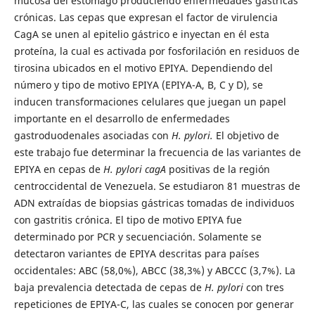
mucosa del estómago produciendo enfermedades gástricas
crónicas. Las cepas que expresan el factor de virulencia
CagA se unen al epitelio gástrico e inyectan en él esta
proteína, la cual es activada por fosforilación en residuos de
tirosina ubicados en el motivo EPIYA. Dependiendo del
número y tipo de motivo EPIYA (EPIYA-A, B, C y D), se
inducen transformaciones celulares que juegan un papel
importante en el desarrollo de enfermedades
gastroduodenales asociadas con
H. pylori.
El objetivo de
este trabajo fue determinar la frecuencia de las variantes de
EPIYA en cepas de
H. pylori cagA
positivas de la región
centroccidental de Venezuela. Se estudiaron 81 muestras de
ADN extraídas de biopsias gástricas tomadas de individuos
con gastritis crónica. El tipo de motivo EPIYA fue
determinado por PCR y secuenciación. Solamente se
detectaron variantes de EPIYA descritas para países
occidentales: ABC (58,0%), ABCC (38,3%) y ABCCC (3,7%). La
baja prevalencia detectada de cepas de
H. pylori
con tres
repeticiones de EPIYA-C, las cuales se conocen por generar