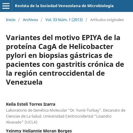
Revista de la Sociedad Venezolana de Microbiología
Inicio
/
Archivos
/
Vol. 33 Núm. 1 (2013)
/
Artículos originales
Variantes del motivo EPIYA de la
proteína CagA de Helicobacter
pylori en biopsias gástricas de
pacientes con gastritis crónica de
la región centroccidental de
Venezuela
Keila Esteli Torres Izarra
Laboratorio de Genética Molecular “Dr. Yunis-Turbay”. Decanato de
Ciencias de La Salud. Universidad Centroccidental “Lisandro
Alvarado” (UCLA)
Yeinmy Heliannie Moran Borges