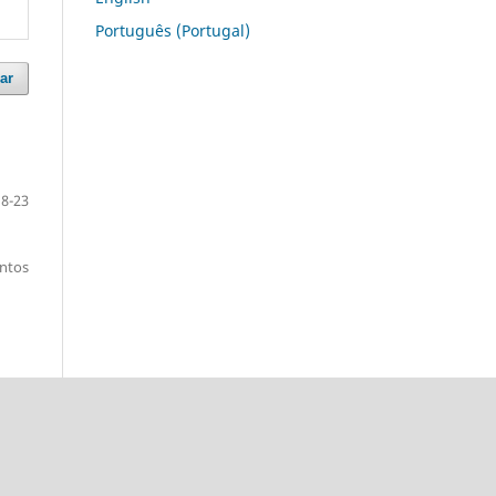
Português (Portugal)
ar
18-23
entos