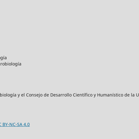
ogía
robiología
iología y el Consejo de Desarrollo Científico y Humanístico de l
C BY-NC-SA 4.0